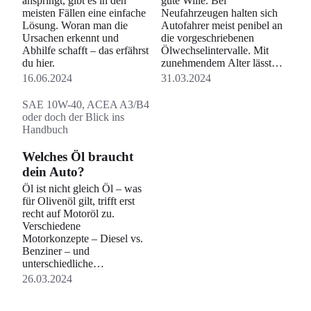
anspringt, gibt es in den
gute Wille. Bei
meisten Fällen eine einfache
Neufahrzeugen halten sich
Lösung. Woran man die
Autofahrer meist penibel an
Ursachen erkennt und
die vorgeschriebenen
Abhilfe schafft – das erfährst
Ölwechselintervalle. Mit
du hier.
zunehmendem Alter lässt
das oft nach. Dabei sorgt der
16.06.2024
31.03.2024
Ölwechsel dafür, dass die
beweglichen Teile im Motor
SAE 10W-40, ACEA A3/B4
bestmöglich geschmiert
oder doch der Blick ins
bleiben, was die
Handbuch
Lebensdauer des Motors
fördert. Wie oft das Öl
Welches Öl braucht
gewechselt werden soll,
dein Auto?
hängt stark vom
individuellen Fahrstil ab.
Öl ist nicht gleich Öl – was
für Olivenöl gilt, trifft erst
recht auf Motoröl zu.
Verschiedene
Motorkonzepte – Diesel vs.
Benziner – und
unterschiedliche
Leistungsstärken verlangen
26.03.2024
nach besonderen
Spezifikationen. Wer das