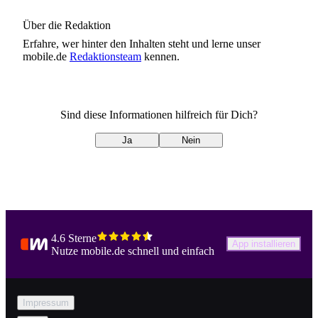
vernachlässigt, riskiert im
schlimmsten Fall einen
Über die Redaktion
Motorschaden. Wie aber
findest du den passenden
Erfahre, wer
hinter den Inhalten steht und lerne unser
Schmierstoff für dein Auto?
mobile.de
Redaktionsteam
kennen.
Was bedeuten kryptische
Kürzel wie SAE 10W-40
oder ACEA A3/B4? Wir
wissen, wie es für dein Auto
Sind diese Informationen hilfreich für Dich?
läuft wie geschmiert.
Ja
Nein
4.6 Sterne
App installieren
Nutze mobile.de schnell und einfach
Impressum