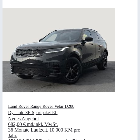
Land Rover Range Rover Velar D200
Dynamic SE Sportpaket El.
Neues Angebot
682,00 €
mtl.
inkl. MwSt.
36 Monate Laufzeit
.
10.000 KM pro
Jahr
.