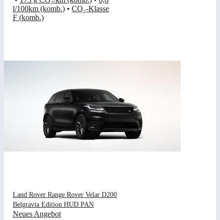
l/100km (komb.)
•
CO₂-Klasse
F (komb.)
Land Rover Range Rover Velar D200
Belgravia Edition HUD PAN
Neues Angebot