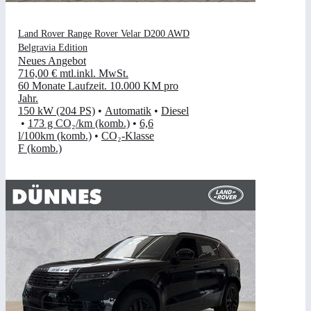
Land Rover Range Rover Velar D200 AWD
Belgravia Edition
Neues Angebot
716,00 €
mtl.
inkl. MwSt.
60 Monate Laufzeit
.
10.000 KM pro
Jahr
.
150 kW (204 PS)
•
Automatik
•
Diesel
•
173 g CO₂/km (komb.)
•
6,6
l/100km (komb.)
•
CO₂-Klasse
F (komb.)