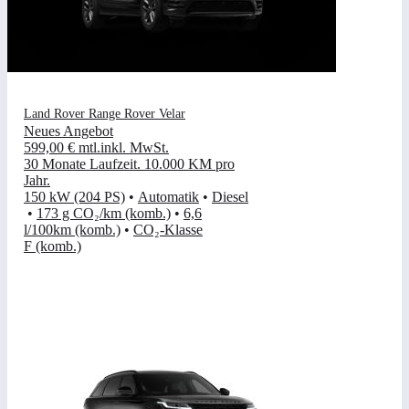
Land Rover Range Rover Velar
Neues Angebot
599,00 €
mtl.
inkl. MwSt.
30 Monate Laufzeit
.
10.000 KM pro
Jahr
.
150 kW (204 PS)
•
Automatik
•
Diesel
•
173 g CO₂/km (komb.)
•
6,6
l/100km (komb.)
•
CO₂-Klasse
F (komb.)