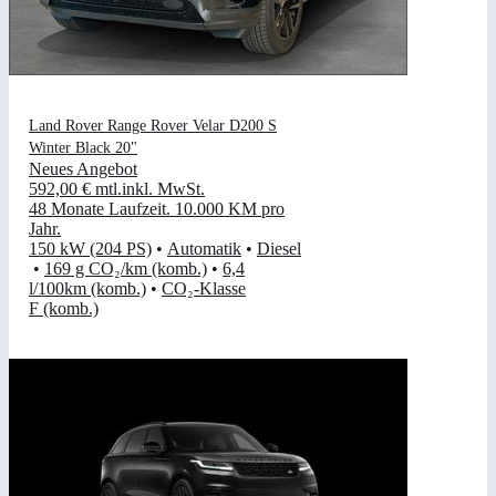
Land Rover Range Rover Velar D200 S
Winter Black 20"
Neues Angebot
592,00 €
mtl.
inkl. MwSt.
48 Monate Laufzeit
.
10.000 KM pro
Jahr
.
150 kW (204 PS)
•
Automatik
•
Diesel
•
169 g CO₂/km (komb.)
•
6,4
l/100km (komb.)
•
CO₂-Klasse
F (komb.)