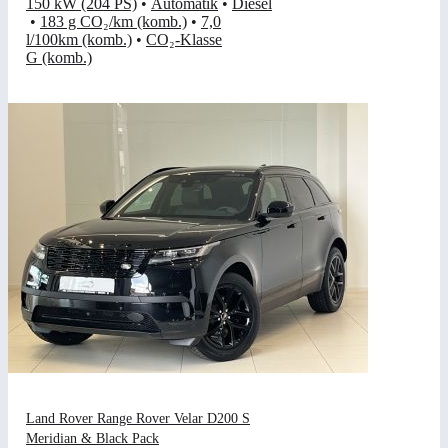
150 kW (204 PS)
•
Automatik
•
Diesel
•
183 g CO₂/km (komb.)
•
7,0
l/100km (komb.)
•
CO₂-Klasse
G (komb.)
Land Rover Range Rover Velar D200 S
Meridian & Black Pack