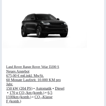
Land Rover Range Rover Velar D200 S
Neues Angebot
675,00 €
mtl.
inkl. MwSt.
60 Monate Laufzeit
.
10.000 KM pro
Jahr
.
150 kW (204 PS)
•
Automatik
•
Diesel
•
170 g CO₂/km (komb.)
•
6,5
l/100km (komb.)
•
CO₂-Klasse
F (komb.)