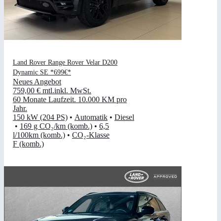
Land Rover Range Rover Velar D200
Dynamic SE *699€*
Neues Angebot
759,00 €
mtl.
inkl. MwSt.
60 Monate Laufzeit
.
10.000 KM pro
Jahr
.
150 kW (204 PS)
•
Automatik
•
Diesel
•
169 g CO₂/km (komb.)
•
6,5
l/100km (komb.)
•
CO₂-Klasse
F (komb.)