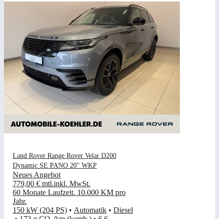
Land Rover Range Rover Velar D200
Dynamic SE PANO 20'' WKP
Neues Angebot
779,00 €
mtl.
inkl. MwSt.
60 Monate Laufzeit
.
10.000 KM pro
Jahr
.
150 kW (204 PS)
•
Automatik
•
Diesel
•
173 g CO₂/km (komb.)
•
6,6