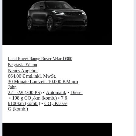
Land Rover Range Rover Velar D300
Belgravia Editon
Neues Angebot
664,00 €
mtl.
inkl. MwSt.
30 Monate Laufzeit
.
10.000 KM pro
Jahr
.
221 kW (300 PS)
•
Automatik
•
Diesel
•
198 g CO₂/km (komb.)
•
7,6
l/100km (komb.)
•
CO₂-Klasse
G (komb.)