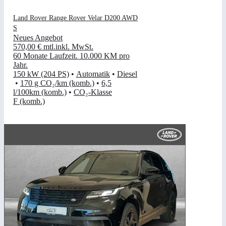
Land Rover Range Rover Velar D200 AWD
S
Neues Angebot
570,00 €
mtl.
inkl. MwSt.
60 Monate Laufzeit
.
10.000 KM pro
Jahr
.
150 kW (204 PS)
•
Automatik
•
Diesel
•
170 g CO₂/km (komb.)
•
6,5
l/100km (komb.)
•
CO₂-Klasse
F (komb.)