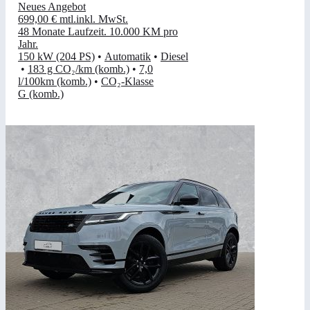
Neues Angebot
699,00 €
mtl.
inkl. MwSt.
48 Monate Laufzeit
.
10.000 KM pro
Jahr
.
150 kW (204 PS)
•
Automatik
•
Diesel
•
183 g CO₂/km (komb.)
•
7,0
l/100km (komb.)
•
CO₂-Klasse
G (komb.)