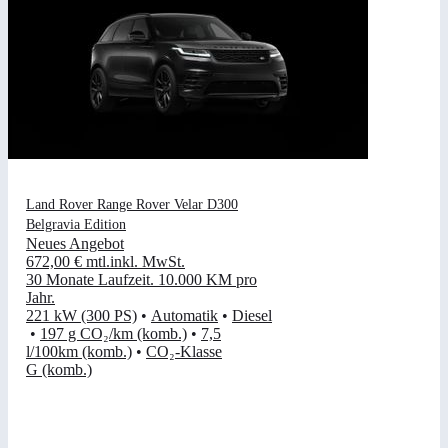
Land Rover Range Rover Velar D300
Belgravia Edition
Neues Angebot
672,00 €
mtl.
inkl. MwSt.
30 Monate Laufzeit
.
10.000 KM pro
Jahr
.
221 kW (300 PS)
•
Automatik
•
Diesel
•
197 g CO₂/km (komb.)
•
7,5
l/100km (komb.)
•
CO₂-Klasse
G (komb.)