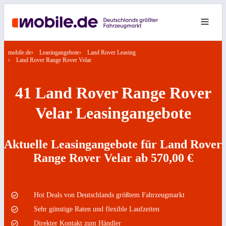
mobile.de
Leasingangebote
Land Rover Leasing
Land Rover Range Rover Velar
41 Land Rover Range Rover
Velar Leasingangebote
Aktuelle Leasingangebote für Land Rover
Range Rover Velar ab 570,00 €
Hot Deals von Deutschlands größtem Fahrzeugmarkt
Sehr günstige Raten und flexible Laufzeiten
Direkter Kontakt zum Händler