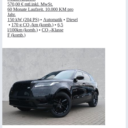
570,00 €
mtl.
inkl. MwSt.
60 Monate Laufzeit
.
10.000 KM pro
Jahr
.
150 kW (204 PS)
•
Automatik
•
Diesel
•
170 g CO₂/km (komb.)
•
6,5
l/100km (komb.)
•
CO₂-Klasse
F (komb.)