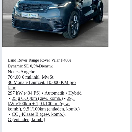
Land Rover Range Rover Velar P400e
Dynamic SE 0,5%Dienstw.
Neues Angebot
764,00 €
mtl.
inkl. MwSt.
36 Monate Laufzeit
.
10.000 KM pro
Jahr
.
297 kW (404 PS)
•
Automatik
•
Hybrid
•
25 g CO₂/km (gew. komb.)
•
29,1
kWh/100km + 1,9 l/100km (gew.
komb.), 9,5 l/100km (entladen, komb.)
•
CO₂-Klasse B (gew. komb.),
G (entladen, komb.)