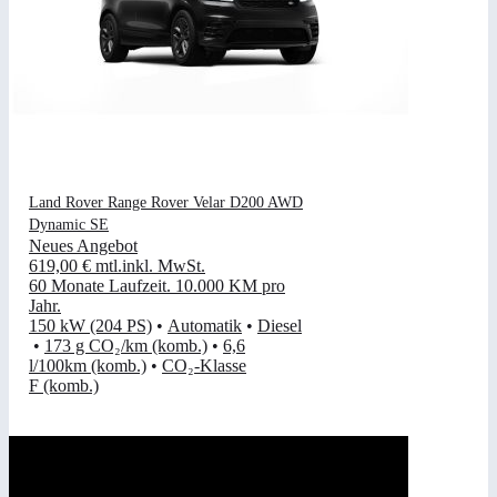
Land Rover Range Rover Velar D200 AWD
Dynamic SE
Neues Angebot
619,00 €
mtl.
inkl. MwSt.
60 Monate Laufzeit
.
10.000 KM pro
Jahr
.
150 kW (204 PS)
•
Automatik
•
Diesel
•
173 g CO₂/km (komb.)
•
6,6
l/100km (komb.)
•
CO₂-Klasse
F (komb.)