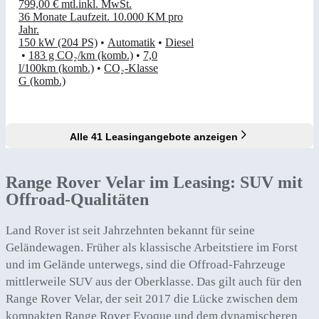
799,00 €
mtl.
inkl. MwSt.
36 Monate Laufzeit
.
10.000 KM pro
Jahr
.
150 kW (204 PS)
•
Automatik
•
Diesel
•
183 g CO₂/km (komb.)
•
7,0
l/100km (komb.)
•
CO₂-Klasse
G (komb.)
Alle 41 Leasingangebote anzeigen
Range Rover Velar im Leasing: SUV mit
Offroad-Qualitäten
Land Rover ist seit Jahrzehnten bekannt für seine
Geländewagen. Früher als klassische Arbeitstiere im Forst
und im Gelände unterwegs, sind die Offroad-Fahrzeuge
mittlerweile SUV aus der Oberklasse. Das gilt auch für den
Range Rover Velar, der seit 2017 die Lücke zwischen dem
kompakten Range Rover Evoque und dem dynamischeren