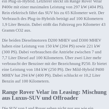
ein Plug-in-Hybrid. Letzterer steckt im Range Rover Velar
P400e mit einer maximalen Leistung von 297 kW (404 PS).
Rein elektrisch fährt das SUV bis zu 65 Kilometer weit. Der
Verbrauch des Plug-in-Hybrids beträgt auf 100 Kilometern
1,9 Liter Benzin. Dabei stößt das Fahrzeug pro Kilometer 43
Gramm CO2 aus.
Die beiden Dieselmotoren D200 MHEV und D300 MHEV
haben eine Leistung von 150 kW (204 PS) sowie 221 kW
(300 PS). Dabei verbrauchen die Antriebe zwischen 7 und
7,7 Liter Diesel auf 100 Kilometern. Über zwei Liter mehr
verbraucht der Benziner mit der Bezeichnung P250. Er bietet
eine Leistung von 184 kW (250 PS). Der Mild-Hybrid P400
MHEV hat 294 kW (400 PS). Dabei schluckt er 10,2 Liter
Benzin auf 100 Kilometern.
Range Rover Velar im Leasing: Mischung
aus Luxus-SUV und Offroader
Die SUV von Land Rover sehen nicht nur aus wie ein