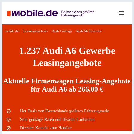
mobile.de
Leasingangebote
Audi Leasing
Audi A6 Gewerbe
1.237 Audi A6 Gewerbe
Leasingangebote
Aktuelle Firmenwagen Leasing-Angebote
für Audi A6 ab 266,00 €
Hot Deals von Deutschlands größtem Fahrzeugmarkt
Sehr günstige Raten und flexible Laufzeiten
Direkter Kontakt zum Händler