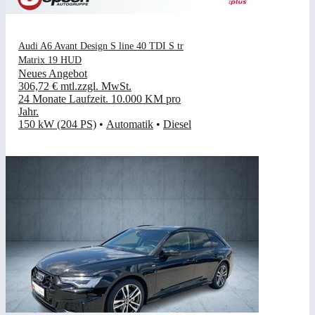
Audi A6 Avant Design S line 40 TDI S tr
Matrix 19 HUD
Neues Angebot
306,72 €
mtl.
zzgl. MwSt.
24 Monate Laufzeit
.
10.000 KM pro
Jahr
.
150 kW (204 PS)
•
Automatik
•
Diesel