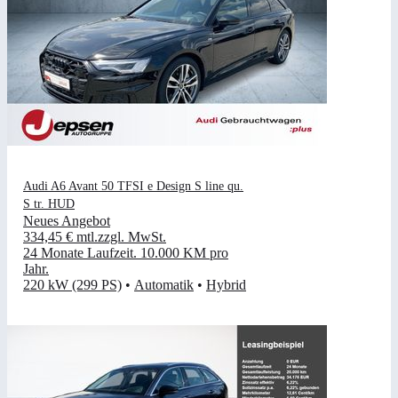
Audi A6 Avant 50 TFSI e Design S line qu.
S tr. HUD
Neues Angebot
334,45 €
mtl.
zzgl. MwSt.
24 Monate Laufzeit
.
10.000 KM pro
Jahr
.
220 kW (299 PS)
•
Automatik
•
Hybrid