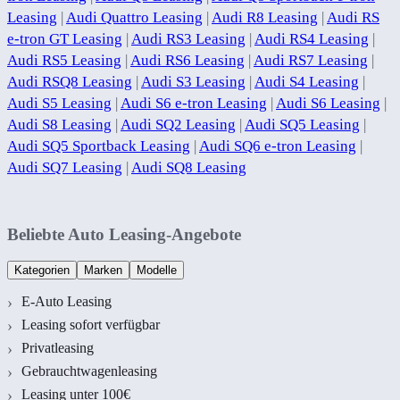
Leasing
|
Audi Quattro Leasing
|
Audi R8 Leasing
|
Audi RS
e-tron GT Leasing
|
Audi RS3 Leasing
|
Audi RS4 Leasing
|
Audi RS5 Leasing
|
Audi RS6 Leasing
|
Audi RS7 Leasing
|
Audi RSQ8 Leasing
|
Audi S3 Leasing
|
Audi S4 Leasing
|
Audi S5 Leasing
|
Audi S6 e-tron Leasing
|
Audi S6 Leasing
|
Audi S8 Leasing
|
Audi SQ2 Leasing
|
Audi SQ5 Leasing
|
Audi SQ5 Sportback Leasing
|
Audi SQ6 e-tron Leasing
|
Audi SQ7 Leasing
|
Audi SQ8 Leasing
Beliebte Auto Leasing-Angebote
Kategorien
Marken
Modelle
E-Auto Leasing
Leasing sofort verfügbar
Privatleasing
Gebrauchtwagenleasing
Leasing unter 100€