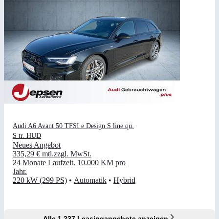
Audi A6 Avant 50 TFSI e Design S line qu.
S tr. HUD
Neues Angebot
335,29 €
mtl.
zzgl. MwSt.
24 Monate Laufzeit
.
10.000 KM pro
Jahr
.
220 kW (299 PS)
•
Automatik
•
Hybrid
Alle 1.237 Leasingangebote anzeigen