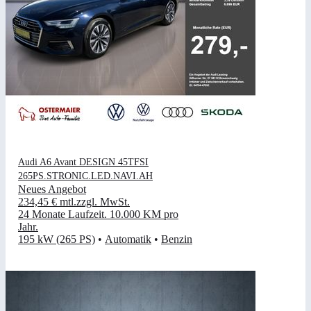
Audi A6 Avant DESIGN 45TFSI
265PS.STRONIC.LED.NAVI.AH
Neues Angebot
234,45 €
mtl.
zzgl. MwSt.
24 Monate Laufzeit
.
10.000 KM pro
Jahr
.
195 kW (265 PS)
•
Automatik
•
Benzin