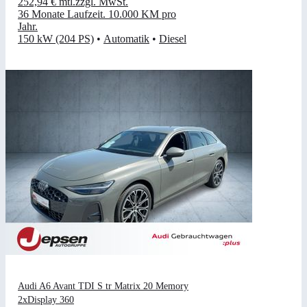
252,94 €
mtl.
zzgl. MwSt.
36 Monate Laufzeit
.
10.000 KM pro
Jahr
.
150 kW (204 PS)
•
Automatik
•
Diesel
Audi A6 Avant TDI S tr Matrix 20 Memory
2xDisplay 360