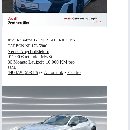
Audi RS e-tron GT qu 21 ALLRADLENK
CARBON NP:176.580€
Neues Angebot
Elektro
911,00 €
mtl.
inkl. MwSt.
36 Monate Laufzeit
.
10.000 KM pro
Jahr
.
440 kW (598 PS)
•
Automatik
•
Elektro