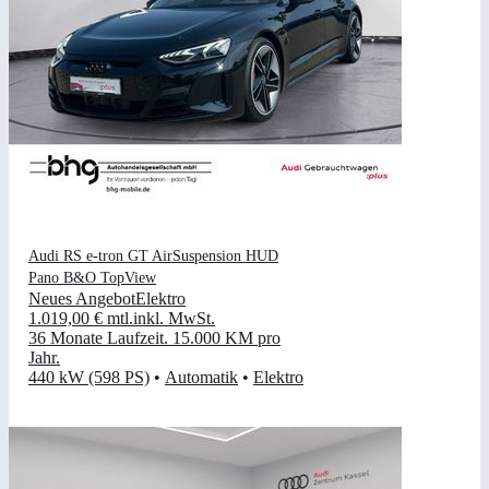
Audi RS e-tron GT AirSuspension HUD
Pano B&O TopView
Neues Angebot
Elektro
1.019,00 €
mtl.
inkl. MwSt.
36 Monate Laufzeit
.
15.000 KM pro
Jahr
.
440 kW (598 PS)
•
Automatik
•
Elektro