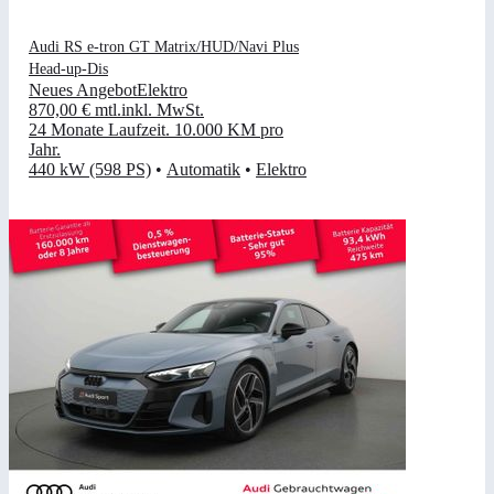
Audi RS e-tron GT Matrix/HUD/Navi Plus
Head-up-Dis
Neues Angebot
Elektro
870,00 €
mtl.
inkl. MwSt.
24 Monate Laufzeit
.
10.000 KM pro
Jahr
.
440 kW (598 PS)
•
Automatik
•
Elektro