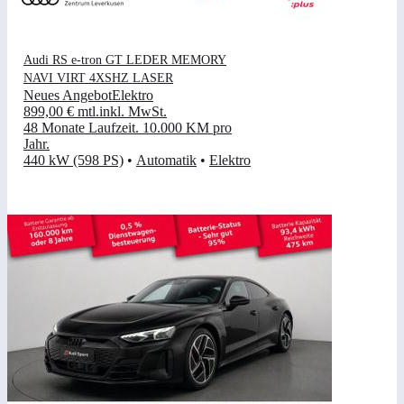
Audi RS e-tron GT LEDER MEMORY
NAVI VIRT 4XSHZ LASER
Neues Angebot
Elektro
899,00 €
mtl.
inkl. MwSt.
48 Monate Laufzeit
.
10.000 KM pro
Jahr
.
440 kW (598 PS)
•
Automatik
•
Elektro