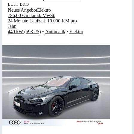
LUFT B&O
Neues Angebot
Elektro
786,00 €
mtl.
inkl. MwSt.
24 Monate Laufzeit
.
10.000 KM pro
Jahr
.
440 kW (598 PS)
•
Automatik
•
Elektro