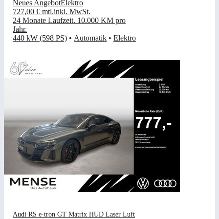
Neues Angebot
Elektro
727,00 €
mtl.
inkl. MwSt.
24 Monate Laufzeit
.
10.000 KM pro
Jahr
.
440 kW (598 PS)
•
Automatik
•
Elektro
Audi RS e-tron GT Matrix HUD Laser Luft