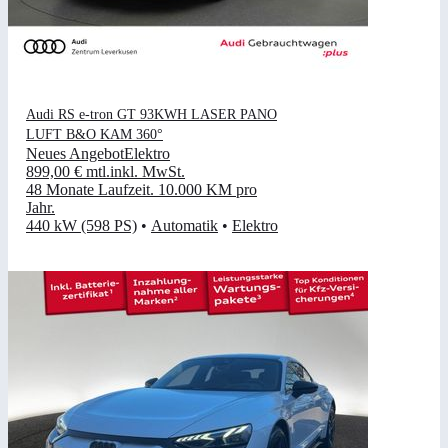
Audi RS e-tron GT 93KWH LASER PANO
LUFT B&O KAM 360°
Neues Angebot
Elektro
899,00 €
mtl.
inkl. MwSt.
48 Monate Laufzeit
.
10.000 KM pro
Jahr
.
440 kW (598 PS)
•
Automatik
•
Elektro