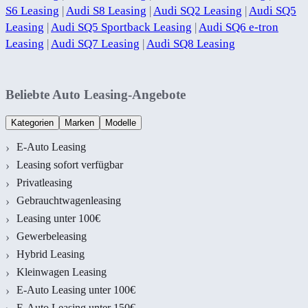
S6 Leasing
|
Audi S8 Leasing
|
Audi SQ2 Leasing
|
Audi SQ5
Leasing
|
Audi SQ5 Sportback Leasing
|
Audi SQ6 e-tron
Leasing
|
Audi SQ7 Leasing
|
Audi SQ8 Leasing
Beliebte Auto Leasing-Angebote
Kategorien
Marken
Modelle
E-Auto Leasing
Leasing sofort verfügbar
Privatleasing
Gebrauchtwagenleasing
Leasing unter 100€
Gewerbeleasing
Hybrid Leasing
Kleinwagen Leasing
E-Auto Leasing unter 100€
E-Auto Leasing unter 150€