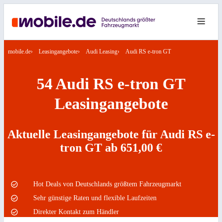
mobile.de
Leasingangebote
Audi Leasing
Audi RS e-tron GT
54 Audi RS e-tron GT
Leasingangebote
Aktuelle Leasingangebote für Audi RS e-
tron GT ab 651,00 €
Hot Deals von Deutschlands größtem Fahrzeugmarkt
Sehr günstige Raten und flexible Laufzeiten
Direkter Kontakt zum Händler