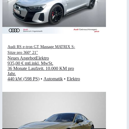
Audi RS e-tron GT Massage MATRIX S-
Sitze pro 360° 21"
Neues Angebot
Elektro
935,00 €
mtl.
inkl. MwSt.
36 Monate Laufzeit
.
10.000 KM pro
Jahr
.
440 kW (598 PS)
•
Automatik
•
Elektro