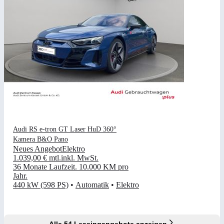
Audi RS e-tron GT Laser HuD 360°
Kamera B&O Pano
Neues Angebot
Elektro
1.039,00 €
mtl.
inkl. MwSt.
36 Monate Laufzeit
.
10.000 KM pro
Jahr
.
440 kW (598 PS)
•
Automatik
•
Elektro