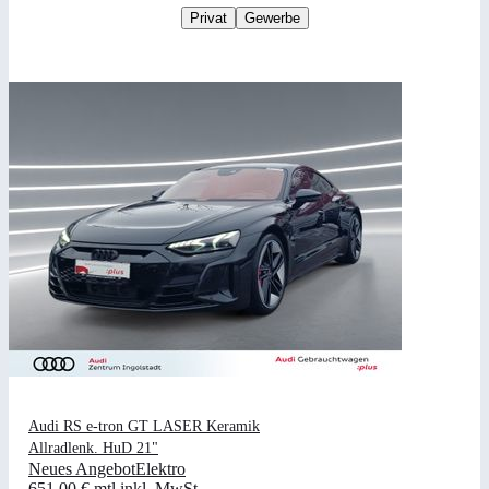
Privat
Gewerbe
Audi RS e-tron GT LASER Keramik
Allradlenk. HuD 21"
Neues Angebot
Elektro
651,00 €
mtl.
inkl. MwSt.