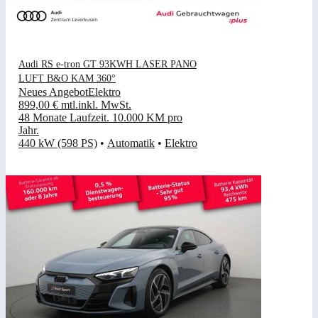
Audi RS e-tron GT 93KWH LASER PANO
LUFT B&O KAM 360°
Neues Angebot
Elektro
899,00 €
mtl.
inkl. MwSt.
48 Monate Laufzeit
.
10.000 KM pro
Jahr
.
440 kW (598 PS)
•
Automatik
•
Elektro