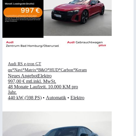
Audi RS e-tron GT
qu*Navi*Matrix*B&O*HUD*Carbon*Keram
Neues Angebot
Elektro
997,00 €
mtl.
inkl. MwSt.
48 Monate Laufzeit
.
10.000 KM pro
Jahr
.
440 kW (598 PS)
•
Automatik
•
Elektro