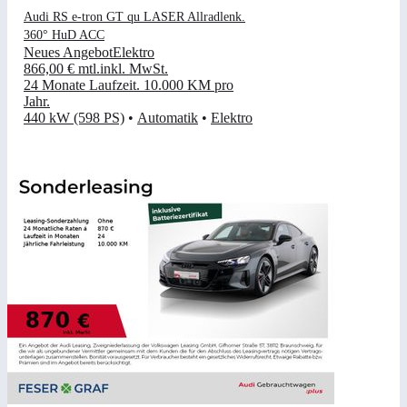
Audi RS e-tron GT qu LASER Allradlenk.
360° HuD ACC
Neues Angebot
Elektro
866,00 €
mtl.
inkl. MwSt.
24 Monate Laufzeit
.
10.000 KM pro
Jahr
.
440 kW (598 PS)
•
Automatik
•
Elektro