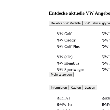
Entdecke aktuelle VW Angebo
Beliebte VW Modelle
VW Fahrzeugtyp
VW
Golf
VW
VW
Caddy
VW
VW
Golf Plus
VW
VW
(alle)
VW
VW
Kleinbus
VW
VW
Sportwagen
VW
Mehr anzeigen
Informieren
Kaufen
Leasen
Audi A1
Audi
BMW 1er
BMW