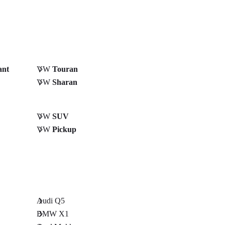
ant
VW
Touran
VW
Sharan
VW
SUV
VW
Pickup
Audi Q5
BMW X1