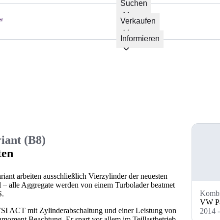
Suchen
Verkaufen
Informieren
iant (B8)
ten
nt arbeiten ausschließlich Vierzylinder der neuesten
l – alle Aggregate werden von einem Turbolader beatmet
Komb
S.
VW Pa
TSI ACT mit Zylinderabschaltung und einer Leistung von
2014 
ment Beachtung. Er spart vor allem im Teillastbetrieb