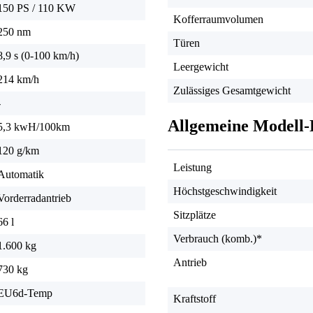
150 PS
/
110 KW
Kofferraumvolumen
250 nm
Türen
8,9 s (0-100 km/h)
Leergewicht
214 km/h
Zulässiges Gesamtgewicht
-
Allgemeine Modell-
5,3 kwH/100km
120 g/km
Leistung
Automatik
Höchstgeschwindigkeit
Vorderradantrieb
Sitzplätze
66 l
Verbrauch (komb.)*
1.600 kg
Antrieb
730 kg
EU6d-Temp
Kraftstoff