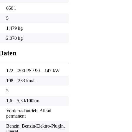
650 l
5
1.479 kg
2.070 kg
Daten
122 – 200 PS
/
90 – 147 kW
198 – 233 km/h
5
1,6 – 5,3 l/100km
Vorderradantrieb, Allrad
permanent
Benzin, Benzin/Elektro-PlugIn,
Diesel