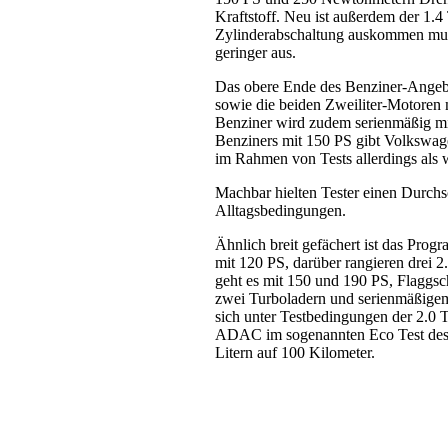
Kraftstoff. Neu ist außerdem der 1.4
Zylinderabschaltung auskommen mu
geringer aus.
Das obere Ende des Benziner-Angebo
sowie die beiden Zweiliter-Motoren 
Benziner wird zudem serienmäßig mi
Benziners mit 150 PS gibt Volkswage
im Rahmen von Tests allerdings als w
Machbar hielten Tester einen Durchsc
Alltagsbedingungen.
Ähnlich breit gefächert ist das Prog
mit 120 PS, darüber rangieren drei 2
geht es mit 150 und 190 PS, Flaggsch
zwei Turboladern und serienmäßigem
sich unter Testbedingungen der 2.0 
ADAC im sogenannten Eco Test des 
Litern auf 100 Kilometer.