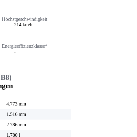
Höchstgeschwindigkeit
214 km/h
Energieeffizienzklasse*
-
(B8)
ngen
4.773 mm
1.516 mm
2.786 mm
1.780 l