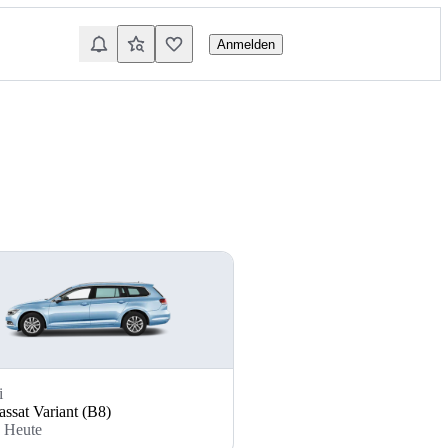
Anmelden
i
ssat Variant (B8)
- Heute