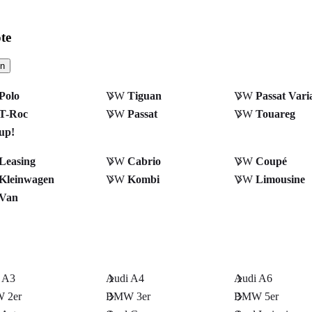
te
en
Polo
VW
Tiguan
VW
Passat Vari
T-Roc
VW
Passat
VW
Touareg
up!
Leasing
VW
Cabrio
VW
Coupé
Kleinwagen
VW
Kombi
VW
Limousine
Van
 A3
Audi A4
Audi A6
 2er
BMW 3er
BMW 5er