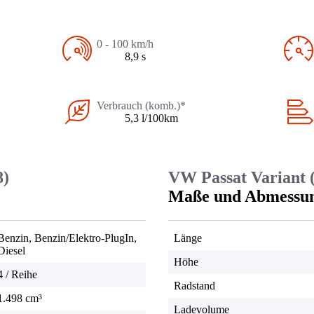
0 - 100 km/h
8,9 s
Verbrauch (komb.)*
5,3 l/100km
8)
VW Passat Variant 
Maße und Abmessu
Benzin, Benzin/Elektro-PlugIn,
Länge
Diesel
Höhe
4 / Reihe
Radstand
1.498 cm³
Ladevolume