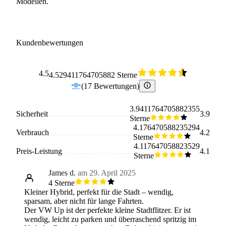
Modellen.
Kundenbewertungen
4.5
4.529411764705882 Sterne
(
17
Bewertungen
)
3.9411764705882355
Sicherheit
3.9
Sterne
4.176470588235294
Verbrauch
4.2
Sterne
4.117647058823529
Preis-Leistung
4.1
Sterne
James d.
am 29. April 2025
4 Sterne
Kleiner Hybrid, perfekt für die Stadt – wendig,
sparsam, aber nicht für lange Fahrten.
Der VW Up ist der perfekte kleine Stadtflitzer. Er ist
wendig, leicht zu parken und überraschend spritzig im