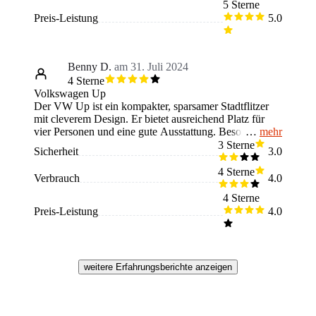
5 Sterne
Preis-Leistung
5.0
Benny D.
am 31. Juli 2024
4 Sterne
Volkswagen Up
Der VW Up ist ein kompakter, sparsamer Stadtflitzer
mit cleverem Design. Er bietet ausreichend Platz für
mehr
vier Personen und eine gute Ausstattung. Besonders
überzeugend sind die Wendigkeit und der niedrige
3 Sterne
Sicherheit
3.0
Verbrauch. Er eignet sich perfekt für urbane Fahrten
und Vielfahrer.
4 Sterne
Verbrauch
4.0
4 Sterne
Preis-Leistung
4.0
weitere Erfahrungsberichte anzeigen