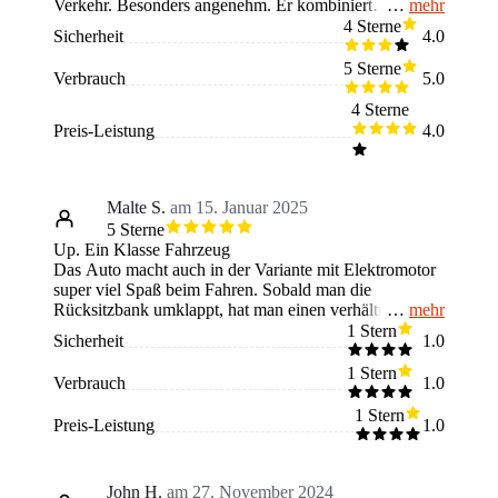
mehr
Verkehr. Besonders angenehm. Er kombiniert
sparsamen Verbrauch mit leisem Fahren. Wer oft in der
4 Sterne
Sicherheit
4.0
Stadt unterwegs ist oder ein Zweitauto sucht, wird sich
schnell wohlfühlen. Der Innenraum ist schlicht, aber
5 Sterne
Verbrauch
5.0
clever gelöst – es gibt genug Platz für zwei Erwachsene
und etwas Einkauf. Auf der Autobahn fehlt ihm
4 Sterne
allerdings Kraft und Komfort. Er ist ideal für junge
Preis-Leistung
4.0
Fahrer, Stadtbewohner oder als praktischer Begleiter für
kurze Wege.
Malte S.
am 15. Januar 2025
5 Sterne
Up. Ein Klasse Fahrzeug
Das Auto macht auch in der Variante mit Elektromotor
super viel Spaß beim Fahren. Sobald man die
mehr
Rücksitzbank umklappt, hat man einen verhältnismäßig
großen Kofferraum. Die Tankklappe ist leider beim
1 Stern
Sicherheit
1.0
Laden abgebrochen, da sollte man auf jeden Fall
filigran mit umgehen.
1 Stern
Verbrauch
1.0
1 Stern
Preis-Leistung
1.0
John H.
am 27. November 2024