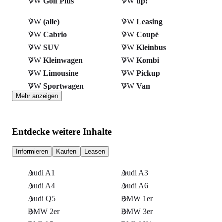
VW
Golf Plus
VW
up!
VW
(alle)
VW
Leasing
VW
Cabrio
VW
Coupé
VW
SUV
VW
Kleinbus
VW
Kleinwagen
VW
Kombi
VW
Limousine
VW
Pickup
VW
Sportwagen
VW
Van
Mehr anzeigen
Entdecke weitere Inhalte
Informieren
Kaufen
Leasen
Audi A1
Audi A3
Audi A4
Audi A6
Audi Q5
BMW 1er
BMW 2er
BMW 3er