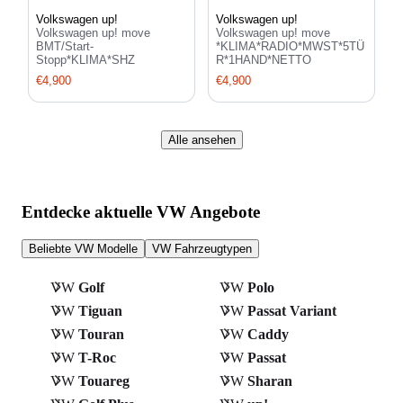
Volkswagen up!
Volkswagen up!
Volkswagen up! move
Volkswagen up! move
BMT/Start-
*KLIMA*RADIO*MWST*5TÜ
Stopp*KLIMA*SHZ
R*1HAND*NETTO
€4,900
€4,900
Alle ansehen
Entdecke aktuelle VW Angebote
Beliebte VW Modelle
VW Fahrzeugtypen
VW
Golf
VW
Polo
VW
Tiguan
VW
Passat Variant
VW
Touran
VW
Caddy
VW
T-Roc
VW
Passat
VW
Touareg
VW
Sharan