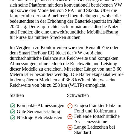
sich seine Plattform mit dem konventionell betriebenen VW
up! sowie den Modellen von SEAT und Škoda. Über die
Jahre erfuhr der e-up! mehrere Überarbeitungen, wobei die
bedeutendste in der Erhöhung der Batteriekapazität im Jahr
2020 lag. Der e-up! richtet sich primär an städtische Nutzer
und Pendler, die eine umweltfreundliche Mobilitätslösung
für kurze bis mittlere Strecken suchen.
Im Vergleich zu Konkurrenten wie dem Renault Zoe oder
dem Smart ForFour EQ bietet der VW e-up! eine
durchschnittliche Balance aus Reichweite und kompakten
Abmessungen, ohne jedoch die Reichweite und Leistung
dieser Modelle zu erreichen. Mit seiner Länge von nur 3,60
Metern ist er besonders wendig. Die Batteriekapazität wurde
in den späteren Modellen auf 36,8 kWh erhöht, was eine
Reichweite von bis zu 258 km (WLTP) ermöglicht.
Stärken
Schwächen
Kompakte Abmessungen
Eingeschränkter Platz im
Fond und Kofferraum
Gute Serienausstattung
Fehlende fortschrittliche
Niedrige Betriebskosten
Assistenzsysteme
Lange Ladezeiten bei
Standard-