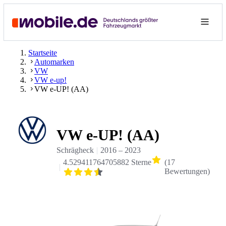
Startseite
Automarken
VW
VW e-up!
VW e-UP! (AA)
VW e-UP! (AA)
Schrägheck
2016
–
2023
4.529411764705882 Sterne
(
17
Bewertungen
)