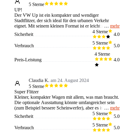
5 Sterne
UP!
Der VW Up ist ein kompakter und wendiger
Stadtflitzer, der sich ideal für den urbanen Verkehr
mehr
eignet. Mit seinem kleinen Format ist er leicht zu
parken und bietet dennoch überraschend viel Platz im
4 Sterne
Sicherheit
4.0
Innenraum. Die sparsamen Motoren machen ihn zu
einem kosteneffizienten Fahrzeug und die gute
5 Sterne
Verbrauch
5.0
Verarbeitung sorgt für ein angenehmes Fahrgefühl. Ein
möglicher Nachteil könnte die etwas einfache
4 Sterne
Ausstattung sein, die im Vergleich zu anderen Modellen
Preis-Leistung
4.0
vielleicht weniger luxuriös wirkt. Insgesamt ist der VW
Up eine gute Wahl für alle, die ein praktisches
Stadtauto suchen.
Claudia K.
am 24. August 2024
5 Sterne
Super Flitzer
Kleiner, kompakter Wagen mit allem, was man braucht.
Die optionale Ausstattung könnte umfangreicher sein
mehr
(zum Beispiel bessere Scheinwerfer), aber es ist
ausreichend, wenn man auf einiges verzichten kann.
5 Sterne
Sicherheit
5.0
Tolles Auto für Singles und Fahranfänger. Würde ich
immer wieder kaufen.
5 Sterne
Verbrauch
5.0