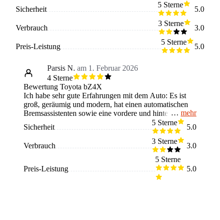
5 Sterne
Sicherheit
5.0
3 Sterne
Verbrauch
3.0
5 Sterne
Preis-Leistung
5.0
Parsis N.
am 1. Februar 2026
4 Sterne
Bewertung Toyota bZ4X
Ich habe sehr gute Erfahrungen mit dem Auto: Es ist
groß, geräumig und modern, hat einen automatischen
mehr
Bremsassistenten sowie eine vordere und hintere
Kamera, ideal zum Einparken für Fahranfänger. Das
5 Sterne
Sicherheit
5.0
Auto ist zudem vom Aussehen her sehr ansprechend.
Es wirkt sehr futuristisch und modern durch die Kanten
3 Sterne
Verbrauch
3.0
und die spitze Form der Scheinwerfer. Der einzige
Nachteil ist echt, dass man häufiger laden muss. Also
5 Sterne
für Menschen, die lange Strecken fahren oder pendeln,
Preis-Leistung
5.0
ist es eher ungeeignet. Er für den Gebrauch innerhalb
der Stadt würde ich das Auto empfehlen.