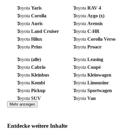
Toyota
Yaris
Toyota
RAV 4
Toyota
Corolla
Toyota
Aygo (x)
Toyota
Auris
Toyota
Avensis
Toyota
Land Cruiser
Toyota
C-HR
Toyota
Hilux
Toyota
Corolla Verso
Toyota
Prius
Toyota
Proace
Toyota
(alle)
Toyota
Leasing
Toyota
Cabrio
Toyota
Coupé
Toyota
Kleinbus
Toyota
Kleinwagen
Toyota
Kombi
Toyota
Limousine
Toyota
Pickup
Toyota
Sportwagen
Toyota
SUV
Toyota
Van
Mehr anzeigen
Entdecke weitere Inhalte