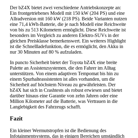
Der bZ4X bietet zwei verschiedene Antriebskonzepte an:
Ein frontgetriebenes Modell mit 150 kW (204 PS) und eine
Allradversion mit 160 kW (218 PS). Beide Varianten nutzen
eine 71,4 kWh-Batterie, die je nach Modell eine Reichweite
von bis zu 513 Kilometern ermöglicht. Diese Reichweite ist
besonders im Vergleich zu anderen Elektro-SUVs in der
gleichen Preisklasse bemerkenswert. Ein weiteres Highlight
ist die Schnellladefunktion, die es ermöglicht, den Akku in
nur 30 Minuten auf 80 % aufzuladen.
In puncto Sicherheit bietet der Toyota bZ4X eine breite
Palette an Assistenzsystemen, die den Fahrer im Alltag
unterstützen. Von einem adaptiven Tempomat bis hin zu
einem Spurhalteassistenten ist alles vorhanden, um die
Sicherheit auf höchstem Niveau zu gewährleisten. Der
bZ4X hat sich in Crashtests als robust erwiesen und bietet
darüber hinaus eine Garantie von zehn Jahren oder eine
Million Kilometer auf die Batterie, was Vertrauen in die
Langlebigkeit des Fahrzeugs schafft.
Fazit
Ein kleiner Wermutstropfen ist die Bedienung des
Infotainmentsystems, das in einigen Bereichen umständlich