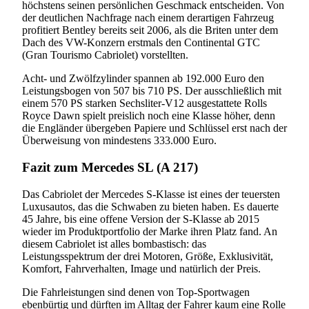
höchstens seinen persönlichen Geschmack entscheiden. Von
der deutlichen Nachfrage nach einem derartigen Fahrzeug
profitiert Bentley bereits seit 2006, als die Briten unter dem
Dach des VW-Konzern erstmals den Continental GTC
(Gran Tourismo Cabriolet) vorstellten.
Acht- und Zwölfzylinder spannen ab 192.000 Euro den
Leistungsbogen von 507 bis 710 PS. Der ausschließlich mit
einem 570 PS starken Sechsliter-V12 ausgestattete Rolls
Royce Dawn spielt preislich noch eine Klasse höher, denn
die Engländer übergeben Papiere und Schlüssel erst nach der
Überweisung von mindestens 333.000 Euro.
Fazit zum Mercedes SL (A 217)
Das Cabriolet der Mercedes S-Klasse ist eines der teuersten
Luxusautos, das die Schwaben zu bieten haben. Es dauerte
45 Jahre, bis eine offene Version der S-Klasse ab 2015
wieder im Produktportfolio der Marke ihren Platz fand. An
diesem Cabriolet ist alles bombastisch: das
Leistungsspektrum der drei Motoren, Größe, Exklusivität,
Komfort, Fahrverhalten, Image und natürlich der Preis.
Die Fahrleistungen sind denen von Top-Sportwagen
ebenbürtig und dürften im Alltag der Fahrer kaum eine Rolle