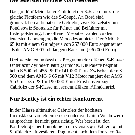
Das gut fünf Meter lange Cabriolet der S-Klasse nutzt die
gleiche Plattform wie das S-Coupé. An Bord sind
grundsätzlich automatische Getriebe, zwei Einzelsitze im
Fond sowie Sportsitze für Fahrer und Beifahrer mit
Lederpolsterung. Die offenen Viersitzer zählen zu den
teuersten Fahrzeugen, die Mercedes anbietet. Der AMG S
65 ist mit einem Grundpreis von 257.000 Euro sogar teurer
als der AMG S 65 mit langem Radstand (236.000 Euro).
Drei Versionen umfasst das Programm der offenen S-Klasse.
Unter acht Zylindern läuft gar nichts. Die Palette beginnt
beim S 500 mit 455 PS für 141.000 Euro. Zwischen dem S
500 und dem AMG S 65 mit V12-Motor rangiert der AMG
S 63 mit 585 PS für 190.000 Euro. Er ist das einzige
Cabriolet der S-Klasse mit serienmäßigem Allradantrieb.
Nur Bentley ist ein echter Konkurrent
In der Klasse ultimativer Cabriolets der höchsten
Luxusklasse von einem ernsten oder gar harten Wettbewerb
zu sprechen, ist nicht ganz richtig. Wer bereit ist, den
Kaufbetrag einer Immobilie in ein viersitziges Fahrzeug mit
Stoffdach zu investieren, fragt nicht nach dem Preis, er lässt