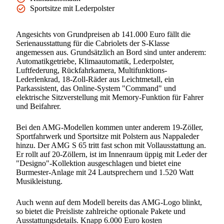
Sportsitze mit Lederpolster
Angesichts von Grundpreisen ab 141.000 Euro fällt die
Serienausstattung für die Cabriolets der S-Klasse
angemessen aus. Grundsätzlich an Bord sind unter anderem:
Automatikgetriebe, Klimaautomatik, Lederpolster,
Luftfederung, Rückfahrkamera, Multifunktions-
Lederlenkrad, 18-Zoll-Räder aus Leichtmetall, ein
Parkassistent, das Online-System "Command" und
elektrische Sitzverstellung mit Memory-Funktion für Fahrer
und Beifahrer.
Bei den AMG-Modellen kommen unter anderem 19-Zöller,
Sportfahrwerk und Sportsitze mit Polstern aus Nappaleder
hinzu. Der AMG S 65 tritt fast schon mit Vollausstattung an.
Er rollt auf 20-Zöllern, ist im Innenraum üppig mit Leder der
"Designo"-Kollektion ausgeschlagen und bietet eine
Burmester-Anlage mit 24 Lautsprechern und 1.520 Watt
Musikleistung.
Auch wenn auf dem Modell bereits das AMG-Logo blinkt,
so bietet die Preisliste zahlreiche optionale Pakete und
Ausstattungsdetails. Knapp 6.000 Euro kosten