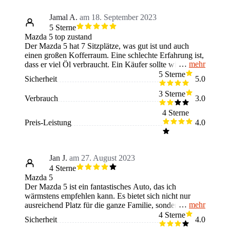
Jamal A.
am 18. September 2023
5 Sterne
Mazda 5 top zustand
Der Mazda 5 hat 7 Sitzplätze, was gut ist und auch
einen großen Kofferraum. Eine schlechte Erfahrung ist,
mehr
dass er viel Öl verbraucht. Ein Käufer sollte wissen,
dass das Auto gut für Familien ist, aber viel Öl
5 Sterne
Sicherheit
5.0
verbraucht. Ich vermisse bei dem Auto die PS da 146
nicht genug für mich sind.
3 Sterne
Verbrauch
3.0
4 Sterne
Preis-Leistung
4.0
Jan J.
am 27. August 2023
4 Sterne
Mazda 5
Der Mazda 5 ist ein fantastisches Auto, das ich
wärmstens empfehlen kann. Es bietet sich nicht nur
mehr
ausreichend Platz für die ganze Familie, sondern auch
eine Vielzahl von Funktionen, die das Fahren
4 Sterne
Sicherheit
4.0
angenehm und komfortabel machen. Der innen Raum