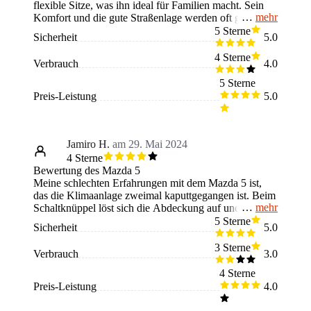
flexible Sitze, was ihn ideal für Familien macht. Sein
mehr
Komfort und die gute Straßenlage werden oft gelobt.
Allerdings ist der Kofferraum bei voller Besetzung
5 Sterne
Sicherheit
5.0
begrenzt, die Technologie veraltet und die
Motorleistung könnte besser sein. Neue Käufer sollten
4 Sterne
Verbrauch
4.0
bedenken, dass der Kofferraum bei sieben Insassen
knapp ist und die Technik möglicherweise nicht den
5 Sterne
neuesten Standards entspricht. Ein gründlicher Test der
Preis-Leistung
5.0
Motorleistung ist ratsam, besonders bei häufigen
Fahrten mit voller Beladung. Was mir sehr gut an dem
Auto gefällt ist, dass man damit als Familie sehr gut in
den Urlaub fahren kann.
Jamiro H.
am 29. Mai 2024
4 Sterne
Bewertung des Mazda 5
Meine schlechten Erfahrungen mit dem Mazda 5 ist,
das die Klimaanlage zweimal kaputtgegangen ist. Beim
mehr
Schaltknüppel löst sich die Abdeckung auf und die
Sitzheizung ist auf der Fahrerseite kaputt. Die guten
5 Sterne
Sicherheit
5.0
Sachen sind, dass das Auto einen super kleinen
Wendekreis hat, man hat super viel Platz und es ist
3 Sterne
Verbrauch
3.0
wahnsinnig flexibel. Das Auto ist schon 15 Jahre alt
und hat mich nie im Stich gelassen, für Familien ist das
4 Sterne
Auto absolut geeignet und zum Reisen auch.
Preis-Leistung
4.0