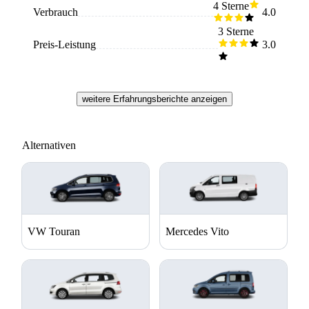
des Mazda 5 ist geräumig und gut gestaltet. Wenn man
4 Sterne
Verbrauch
4.0
kleine Kinder hat, ist das Auto bestens für Ausflüge
geeignet, wegen der einfachen Reinigung.
3 Sterne
Preis-Leistung
3.0
weitere Erfahrungsberichte anzeigen
Alternativen
VW Touran
Mercedes Vito