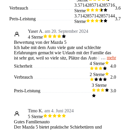
3.5714285714285716
Verbrauch
3.6
Sterne
3.7142857142857144
Preis-Leistung
3.7
Sterne
Yaser A.
am 20. September 2024
4 Sterne
Bewertung von der Mazda 5
Ich habe mit dem Auto viele gute und schlechte
Erfahrungen gemacht wie Urlaub mit der Familie das
mehr
ist sehr gut, weil so viele sitz, Plätze das Auto hat dich
ein negativer Punkt ist das er leider zu viel verbraucht.
4 Sterne
Sicherheit
4.0
Der Käufer sollte wissen beim Kauf, dass das Auto also
viel verbraucht, doch für eine große Familie ideal ist.
2 Sterne
Verbrauch
2.0
Ich vermisse ein bisschen die Leistung vom Auto und
würde mir wünschen, dass es schneller beschleunigen
3 Sterne
würde.
Preis-Leistung
3.0
Timo K.
am 4. Juni 2024
5 Sterne
Gutes Familienauto
Der Mazda 5 bietet praktische Schiebetüren und