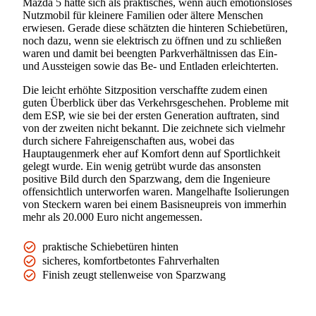
Mazda 5 hatte sich als praktisches, wenn auch emotionsloses
Nutzmobil für kleinere Familien oder ältere Menschen
erwiesen. Gerade diese schätzten die hinteren Schiebetüren,
noch dazu, wenn sie elektrisch zu öffnen und zu schließen
waren und damit bei beengten Parkverhältnissen das Ein-
und Aussteigen sowie das Be- und Entladen erleichterten.
Die leicht erhöhte Sitzposition verschaffte zudem einen
guten Überblick über das Verkehrsgeschehen. Probleme mit
dem ESP, wie sie bei der ersten Generation auftraten, sind
von der zweiten nicht bekannt. Die zeichnete sich vielmehr
durch sichere Fahreigenschaften aus, wobei das
Hauptaugenmerk eher auf Komfort denn auf Sportlichkeit
gelegt wurde. Ein wenig getrübt wurde das ansonsten
positive Bild durch den Sparzwang, dem die Ingenieure
offensichtlich unterworfen waren. Mangelhafte Isolierungen
von Steckern waren bei einem Basisneupreis von immerhin
mehr als 20.000 Euro nicht angemessen.
praktische Schiebetüren hinten
sicheres, komfortbetontes Fahrverhalten
Finish zeugt stellenweise von Sparzwang