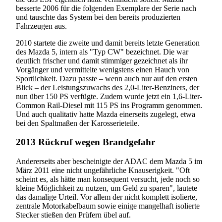
besserte 2006 für die folgenden Exemplare der Serie nach
und tauschte das System bei den bereits produzierten
Fahrzeugen aus.
2010 startete die zweite und damit bereits letzte Generation
des Mazda 5, intern als "Typ CW" bezeichnet. Die war
deutlich frischer und damit stimmiger gezeichnet als ihr
Vorgänger und vermittelte wenigstens einen Hauch von
Sportlichkeit. Dazu passte – wenn auch nur auf den ersten
Blick – der Leistungszuwachs des 2,0-Liter-Benziners, der
nun über 150 PS verfügte. Zudem wurde jetzt ein 1,6-Liter-
Common Rail-Diesel mit 115 PS ins Programm genommen.
Und auch qualitativ hatte Mazda einerseits zugelegt, etwa
bei den Spaltmaßen der Karosserieteile.
2013 Rückruf wegen Brandgefahr
Andererseits aber bescheinigte der ADAC dem Mazda 5 im
März 2011 eine nicht ungefährliche Knauserigkeit. "Oft
scheint es, als hätte man konsequent versucht, jede noch so
kleine Möglichkeit zu nutzen, um Geld zu sparen", lautete
das damalige Urteil. Vor allem der nicht komplett isolierte,
zentrale Motorkabelbaum sowie einige mangelhaft isolierte
Stecker stießen den Prüfern übel auf.