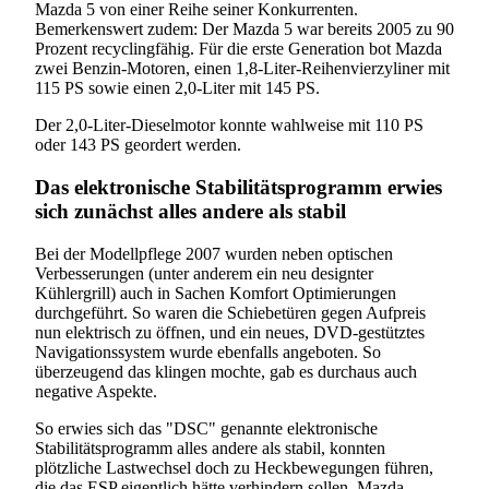
Mazda 5 von einer Reihe seiner Konkurrenten.
Bemerkenswert zudem: Der Mazda 5 war bereits 2005 zu 90
Prozent recyclingfähig. Für die erste Generation bot Mazda
zwei Benzin-Motoren, einen 1,8-Liter-Reihenvierzyliner mit
115 PS sowie einen 2,0-Liter mit 145 PS.
Der 2,0-Liter-Dieselmotor konnte wahlweise mit 110 PS
oder 143 PS geordert werden.
Das elektronische Stabilitätsprogramm erwies
sich zunächst alles andere als stabil
Bei der Modellpflege 2007 wurden neben optischen
Verbesserungen (unter anderem ein neu designter
Kühlergrill) auch in Sachen Komfort Optimierungen
durchgeführt. So waren die Schiebetüren gegen Aufpreis
nun elektrisch zu öffnen, und ein neues, DVD-gestütztes
Navigationssystem wurde ebenfalls angeboten. So
überzeugend das klingen mochte, gab es durchaus auch
negative Aspekte.
So erwies sich das "DSC" genannte elektronische
Stabilitätsprogramm alles andere als stabil, konnten
plötzliche Lastwechsel doch zu Heckbewegungen führen,
die das ESP eigentlich hätte verhindern sollen. Mazda