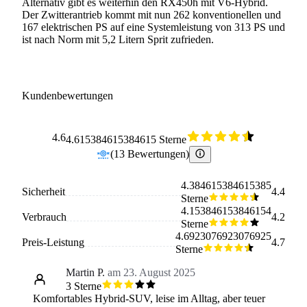
Alternativ gibt es weiterhin den RX450h mit V6-Hybrid.
Der Zwitterantrieb kommt mit nun 262 konventionellen und
167 elektrischen PS auf eine Systemleistung von 313 PS und
ist nach Norm mit 5,2 Litern Sprit zufrieden.
Kundenbewertungen
4.6
4.615384615384615 Sterne
(
13
Bewertungen
)
4.384615384615385
Sicherheit
4.4
Sterne
4.153846153846154
Verbrauch
4.2
Sterne
4.6923076923076925
Preis-Leistung
4.7
Sterne
Martin P.
am 23. August 2025
3 Sterne
Komfortables Hybrid-SUV, leise im Alltag, aber teuer