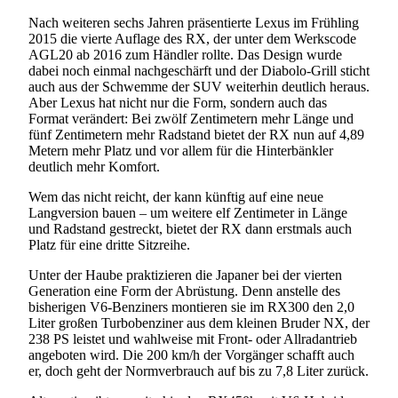
Nach weiteren sechs Jahren präsentierte Lexus im Frühling
2015 die vierte Auflage des RX, der unter dem Werkscode
AGL20 ab 2016 zum Händler rollte. Das Design wurde
dabei noch einmal nachgeschärft und der Diabolo-Grill sticht
auch aus der Schwemme der SUV weiterhin deutlich heraus.
Aber Lexus hat nicht nur die Form, sondern auch das
Format verändert: Bei zwölf Zentimetern mehr Länge und
fünf Zentimetern mehr Radstand bietet der RX nun auf 4,89
Metern mehr Platz und vor allem für die Hinterbänkler
deutlich mehr Komfort.
Wem das nicht reicht, der kann künftig auf eine neue
Langversion bauen – um weitere elf Zentimeter in Länge
und Radstand gestreckt, bietet der RX dann erstmals auch
Platz für eine dritte Sitzreihe.
Unter der Haube praktizieren die Japaner bei der vierten
Generation eine Form der Abrüstung. Denn anstelle des
bisherigen V6-Benziners montieren sie im RX300 den 2,0
Liter großen Turbobenziner aus dem kleinen Bruder NX, der
238 PS leistet und wahlweise mit Front- oder Allradantrieb
angeboten wird. Die 200 km/h der Vorgänger schafft auch
er, doch geht der Normverbrauch auf bis zu 7,8 Liter zurück.