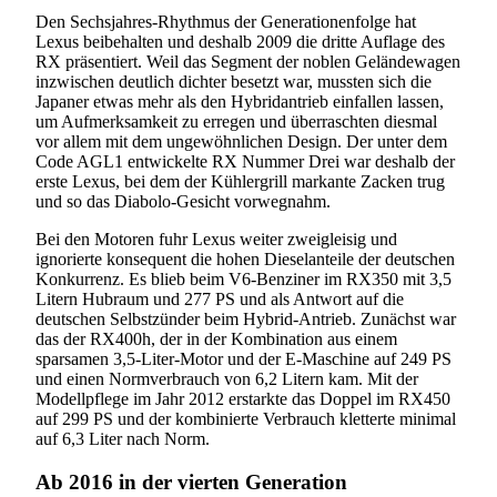
Den Sechsjahres-Rhythmus der Generationenfolge hat
Lexus beibehalten und deshalb 2009 die dritte Auflage des
RX präsentiert. Weil das Segment der noblen Geländewagen
inzwischen deutlich dichter besetzt war, mussten sich die
Japaner etwas mehr als den Hybridantrieb einfallen lassen,
um Aufmerksamkeit zu erregen und überraschten diesmal
vor allem mit dem ungewöhnlichen Design. Der unter dem
Code AGL1 entwickelte RX Nummer Drei war deshalb der
erste Lexus, bei dem der Kühlergrill markante Zacken trug
und so das Diabolo-Gesicht vorwegnahm.
Bei den Motoren fuhr Lexus weiter zweigleisig und
ignorierte konsequent die hohen Dieselanteile der deutschen
Konkurrenz. Es blieb beim V6-Benziner im RX350 mit 3,5
Litern Hubraum und 277 PS und als Antwort auf die
deutschen Selbstzünder beim Hybrid-Antrieb. Zunächst war
das der RX400h, der in der Kombination aus einem
sparsamen 3,5-Liter-Motor und der E-Maschine auf 249 PS
und einen Normverbrauch von 6,2 Litern kam. Mit der
Modellpflege im Jahr 2012 erstarkte das Doppel im RX450
auf 299 PS und der kombinierte Verbrauch kletterte minimal
auf 6,3 Liter nach Norm.
Ab 2016 in der vierten Generation