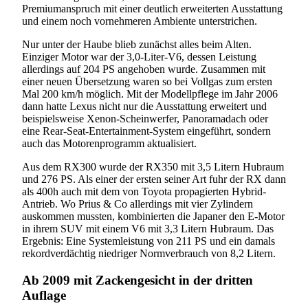
Premiumanspruch mit einer deutlich erweiterten Ausstattung
und einem noch vornehmeren Ambiente unterstrichen.
Nur unter der Haube blieb zunächst alles beim Alten.
Einziger Motor war der 3,0-Liter-V6, dessen Leistung
allerdings auf 204 PS angehoben wurde. Zusammen mit
einer neuen Übersetzung waren so bei Vollgas zum ersten
Mal 200 km/h möglich. Mit der Modellpflege im Jahr 2006
dann hatte Lexus nicht nur die Ausstattung erweitert und
beispielsweise Xenon-Scheinwerfer, Panoramadach oder
eine Rear-Seat-Entertainment-System eingeführt, sondern
auch das Motorenprogramm aktualisiert.
Aus dem RX300 wurde der RX350 mit 3,5 Litern Hubraum
und 276 PS. Als einer der ersten seiner Art fuhr der RX dann
als 400h auch mit dem von Toyota propagierten Hybrid-
Antrieb. Wo Prius & Co allerdings mit vier Zylindern
auskommen mussten, kombinierten die Japaner den E-Motor
in ihrem SUV mit einem V6 mit 3,3 Litern Hubraum. Das
Ergebnis: Eine Systemleistung von 211 PS und ein damals
rekordverdächtig niedriger Normverbrauch von 8,2 Litern.
Ab 2009 mit Zackengesicht in der dritten
Auflage