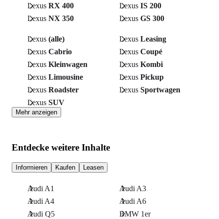
Lexus
RX 400
Lexus
IS 200
Lexus
NX 350
Lexus
GS 300
Lexus
(alle)
Lexus
Leasing
Lexus
Cabrio
Lexus
Coupé
Lexus
Kleinwagen
Lexus
Kombi
Lexus
Limousine
Lexus
Pickup
Lexus
Roadster
Lexus
Sportwagen
Lexus
SUV
Mehr anzeigen
Entdecke weitere Inhalte
Informieren
Kaufen
Leasen
Audi A1
Audi A3
Audi A4
Audi A6
Audi Q5
BMW 1er