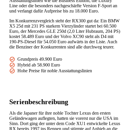
Ausstattungslinien wie die Business Edition, die Luxury
Line oder die besonders nachgeschärfte Version F-Sport an
und verlangt dafür Aufpreise bis zu 18.000 Euro.
Im Konkurrenzvergleich steht der RX300 gut da: Ein BMW
X5 25d mit 231 PS starkem Vierzylinder startet bei 60.500
Euro, der Mercedes GLE 250d (2,0 Liter Hubraum, 204 PS)
kostet 58.489 Euro und der Volvo XC90 steht als D4 mit
190-PS-Diesel für 54.050 Euro aufwärts in der Liste. Auch
die Benziner der Konkurrenten sind alle durchweg teurer.
Grundpreis 49.900 Euro
Hybrid ab 58.900 Euro
Hohe Preise für noble Ausstattungslinien
Serienbeschreibung
Als die Japaner für ihre noble Tochter Lexus den ersten
Geländewagen auflegten, hatten sie vorerst nur die USA im
Sinn. Dort ging der unter dem Code XU1 entwickelte Lexus
RX bereits 1997 ins Rennen und stürmte auf Anhieb an die