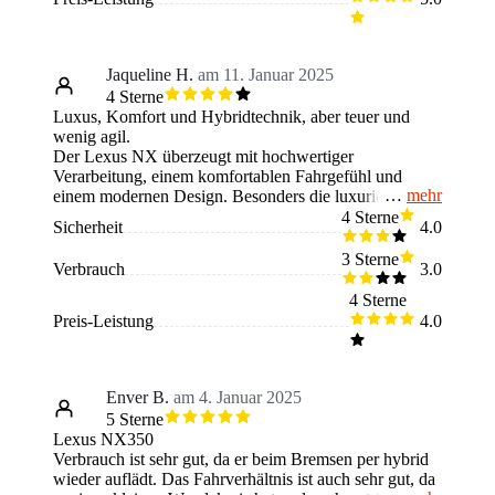
Jaqueline H.
am 11. Januar 2025
4 Sterne
Luxus, Komfort und Hybridtechnik, aber teuer und
wenig agil.
Der Lexus NX überzeugt mit hochwertiger
Verarbeitung, einem komfortablen Fahrgefühl und
mehr
einem modernen Design. Besonders die luxuriöse
Innenausstattung, der leise Hybridmotor und die
4 Sterne
Sicherheit
4.0
zahlreichen Sicherheitsfunktionen stechen positiv
hervor. Negativ fallen der hohe Preis, die
3 Sterne
Verbrauch
3.0
eingeschränkte Übersichtlichkeit durch das kantige
Design und das komplexe Infotainmentsystem auf. Der
4 Sterne
NX eignet sich für Fahrer, die Komfort, Luxus und
Preis-Leistung
4.0
Umweltfreundlichkeit suchen. Fehlen könnte für
manche der agile Fahrspaß oder ein günstigerer
Einstiegspreis. Käufer sollten wissen, dass es sich um
ein Premium-SUV handelt, das hohe Qualität bietet,
Enver B.
am 4. Januar 2025
aber auch seinen Preis hat.
5 Sterne
Lexus NX350
Verbrauch ist sehr gut, da er beim Bremsen per hybrid
wieder auflädt. Das Fahrverhältnis ist auch sehr gut, da