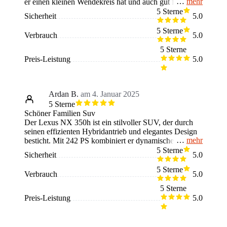
mehr
er einen kleinen Wendekreis hat und auch gut fährt.
Deswegen er nicht nur sehr gut für die Stadt passt,
5 Sterne
Sicherheit
5.0
sondern auch als Urlaubsauto sehr tauglich ist. Der
Lexus hat 190 ps und im Kofferraum ist Platz für bis zu
5 Sterne
Verbrauch
5.0
5 Wasserkästen.
5 Sterne
Preis-Leistung
5.0
Ardan B.
am 4. Januar 2025
5 Sterne
Schöner Familien Suv
Der Lexus NX 350h ist ein stilvoller SUV, der durch
seinen effizienten Hybridantrieb und elegantes Design
mehr
besticht. Mit 242 PS kombiniert er dynamisches
Fahrverhalten mit niedrigen Verbrauchswerten. Im
5 Sterne
Sicherheit
5.0
Innenraum erwarten Sie modernste Technik, luxuriöse
Materialien und eine intuitive Bedienung. Der
5 Sterne
Verbrauch
5.0
geräumige Kofferraum und die umfassenden
Sicherheitsfunktionen machen ihn ideal für Alltag und
5 Sterne
Reisen. Ein Premium-SUV, der Komfort, Leistung und
Preis-Leistung
5.0
Nachhaltigkeit perfekt vereint.