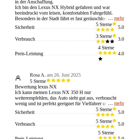
in der Anschaffung.
Ich bin den Lexus NX Hybrid gefahren und war
beeindruckt vom leisen, komfortablen Fahrgefühl.
mehr
Besonders in der Stadt fährt er fast geräuschlos und
sehr entspannt. Innen fühlt er sich hochwertig an, die
5 Sterne
Sicherheit
5.0
Sitze sind bequem und das Infotainment übersichtlich.
Mir gefällt auch, dass er im Verbrauch moderat bleibt,
3 Sterne
Verbrauch
3.0
obwohl er recht groß ist. Ideal finde ich ihn für alle, die
Komfort und Technik schätzen und ein
4 Sterne
umweltbewussteres SUV suchen. Weniger gut finde
Preis-Leistung
4.0
ich, dass er beim Preis deutlich höher liegt und auf
engem Raum etwas unhandlich wirkt.
Rosa A.
am 26. Juni 2025
5 Sterne
Bewertung lexus NX
Ich kann meinen Lexus NX 350 H nur
weiterempfehlen, das Auto sieht gut aus, verbraucht
mehr
wenig und ist perfekt geeignet für Vielfahrer und
Pendler, dazu ist die Qualität im Innenraum
5 Sterne
Sicherheit
5.0
überraschend gut. Allerdings finde ich, dass der Wagen
bisschen mehr PS haben könnten, allerdings ist das
5 Sterne
Verbrauch
5.0
Hybrid System echt ein Vorteil, dadurch verbraucht das
Auto viel weniger und somit in der Stadt nur 6l.
5 Sterne
Preis-Leistung
5.0