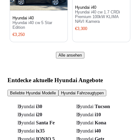
Hyundai i40
Hyundai i40 cw 1.7 CRDi
Premium 100kW KLIMA
Hyundai i40
NAVI Kamera
Hyundai i40 cw 5 Star
Edition
€3,300
€3,250
Alle ansehen
Entdecke aktuelle Hyundai Angebote
Beliebte Hyundai Modelle
Hyundai Fahrzeugtypen
Hyundai
i30
Hyundai
Tucson
Hyundai
i20
Hyundai
i10
Hyundai
Santa Fe
Hyundai
Kona
Hyundai
ix35
Hyundai
i40
Hyundai
IONIQ 5
Hyundai
Getz