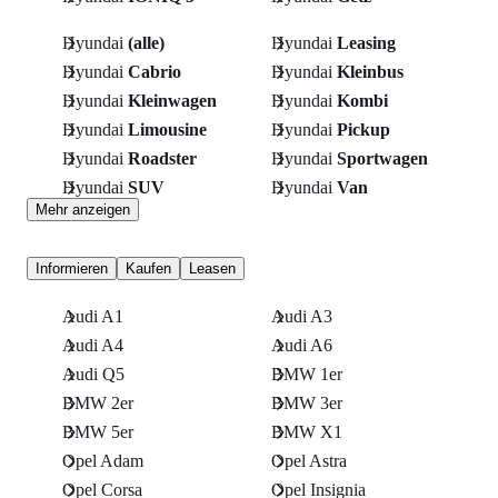
Hyundai
(alle)
Hyundai
Leasing
Hyundai
Cabrio
Hyundai
Kleinbus
Hyundai
Kleinwagen
Hyundai
Kombi
Hyundai
Limousine
Hyundai
Pickup
Hyundai
Roadster
Hyundai
Sportwagen
Hyundai
SUV
Hyundai
Van
Mehr anzeigen
Informieren
Kaufen
Leasen
Audi A1
Audi A3
Audi A4
Audi A6
Audi Q5
BMW 1er
BMW 2er
BMW 3er
BMW 5er
BMW X1
Opel Adam
Opel Astra
Opel Corsa
Opel Insignia