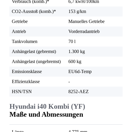
Verbrauch (komb.)*
6,7 kwH/100km
CO2-Ausstoß (komb.)*
153 g/km
Getriebe
Manuelles Getriebe
Antrieb
Vorderradantrieb
Tankvolumen
70 l
Anhängelast (gebremst)
1.300 kg
Anhängelast (ungebremst)
600 kg
Emissionsklasse
EU6d-Temp
Effizienzklasse
-
HSN/TSN
8252-AEZ
Hyundai i40 Kombi (YF)
Maße und Abmessungen
Länge
4.775 mm