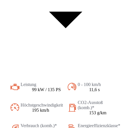
Leistung
0 - 100 km/h
99 kW / 135 PS
11,6 s
CO2-Ausstoß
Höchstgeschwindigkeit
(komb.)*
195 km/h
153 g/km
Verbrauch (komb.)*
Energieeffizienzklasse*