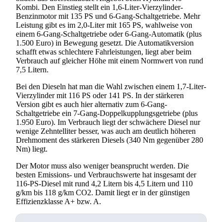
Kombi. Den Einstieg stellt ein 1,6-Liter-Vierzylinder-
Benzinmotor mit 135 PS und 6-Gang-Schaltgetriebe. Mehr
Leistung gibt es im 2,0-Liter mit 165 PS, wahlweise von
einem 6-Gang-Schaltgetriebe oder 6-Gang-Automatik (plus
1.500 Euro) in Bewegung gesetzt. Die Automatikversion
schafft etwas schlechtere Fahrleistungen, liegt aber beim
Verbrauch auf gleicher Höhe mit einem Normwert von rund
7,5 Litern.
Bei den Dieseln hat man die Wahl zwischen einem 1,7-Liter-
Vierzylinder mit 116 PS oder 141 PS. In der stärkeren
Version gibt es auch hier alternativ zum 6-Gang-
Schaltgetriebe ein 7-Gang-Doppelkupplungsgetriebe (plus
1.950 Euro). Im Verbrauch liegt der schwächere Diesel nur
wenige Zehntelliter besser, was auch am deutlich höheren
Drehmoment des stärkeren Diesels (340 Nm gegenüber 280
Nm) liegt.
Der Motor muss also weniger beansprucht werden. Die
besten Emissions- und Verbrauchswerte hat insgesamt der
116-PS-Diesel mit rund 4,2 Litern bis 4,5 Litern und 110
g/km bis 118 g/km CO2. Damit liegt er in der günstigen
Effizienzklasse A+ bzw. A.