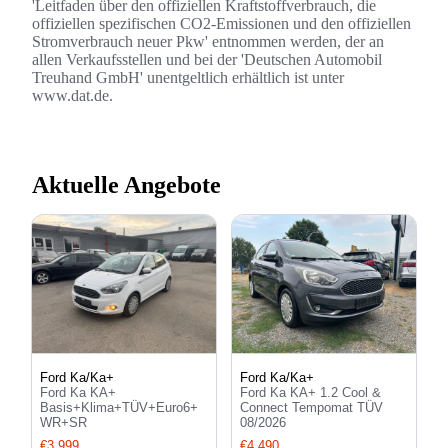
'Leitfaden über den offiziellen Kraftstoffverbrauch, die
offiziellen spezifischen CO2-Emissionen und den offiziellen
Stromverbrauch neuer Pkw' entnommen werden, der an
allen Verkaufsstellen und bei der 'Deutschen Automobil
Treuhand GmbH' unentgeltlich erhältlich ist unter
www.dat.de.
Aktuelle Angebote
Ford Ka/Ka+
Ford Ka/Ka+
Ford Ka KA+
Ford Ka KA+ 1.2 Cool &
Basis+Klima+TÜV+Euro6+
Connect Tempomat TÜV
WR+SR
08/2026
€3,999
€4,490