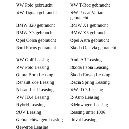
VW Polo gebraucht
VW T-Roc gebraucht
VW Tiguan gebraucht
VW Passat Variant
gebraucht
BMW 320 gebraucht
BMW X1 gebraucht
BMW X3 gebraucht
BMW X5 gebraucht
Opel Corsa gebraucht
Opel Astra gebraucht
Ford Focus gebraucht
Skoda Octavia gebraucht
VW Golf Leasing
Audi A3 Leasing
VW Polo Leasing
Škoda Fabia Leasing
Cupra Born Leasing
Škoda Enyaq Leasing
Renault Zoe Leasing
Dacia Spring Leasing
Nissan Leaf Leasing
VW ID.3 Leasing
VW ID.4 Leasing
E-Auto Leasing
Hybrid Leasing
Kleinwagen Leasing
SUV Leasing
Leasing unter 100€
Gebrauchtwagen Leasing
Privat Leasing
Gewerbe Leasing