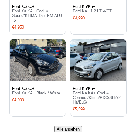
Ford Ka/Ka+
Ford Ka/Ka+
Ford Ka KA+ Cool &
Ford Ka+ 1.2 l Ti-VCT
Sound"KLIMA-125TKM-ALU
€4,990
´S"
€4,950
Ford Ka/Ka+
Ford Ka/Ka+
Ford Ka KA+ Black / White
Ford Ka KA+ Cool &
Connect/Klima/PDC/SHZ/2.
€4,999
Ha/Eu6/
€5,599
Alle ansehen