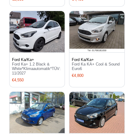
Ford Ka/Ka+
Ford Ka/Ka+
Ford Ka+ 1.2 Black &
Ford Ka KA+ Cool & Sound
White*Klimaautomatik*TÜV:
Euro6
11/2027
€4,800
€4,550