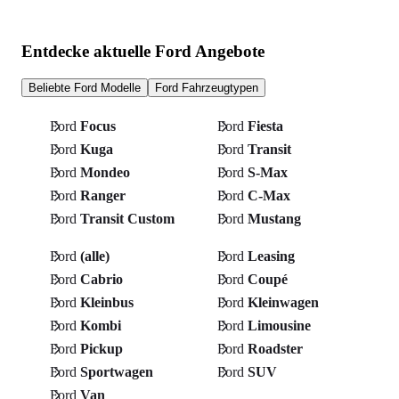
Entdecke aktuelle Ford Angebote
Beliebte Ford Modelle
Ford Fahrzeugtypen
Ford
Focus
Ford
Fiesta
Ford
Kuga
Ford
Transit
Ford
Mondeo
Ford
S-Max
Ford
Ranger
Ford
C-Max
Ford
Transit Custom
Ford
Mustang
Ford
(alle)
Ford
Leasing
Ford
Cabrio
Ford
Coupé
Ford
Kleinbus
Ford
Kleinwagen
Ford
Kombi
Ford
Limousine
Ford
Pickup
Ford
Roadster
Ford
Sportwagen
Ford
SUV
Ford
Van