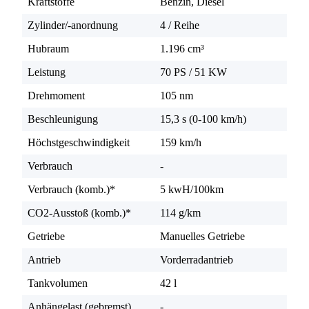
Kraftstoffe
Benzin, Diesel
Zylinder/-anordnung
4 / Reihe
Hubraum
1.196 cm³
Leistung
70 PS
/
51 KW
Drehmoment
105 nm
Beschleunigung
15,3 s (0-100 km/h)
Höchstgeschwindigkeit
159 km/h
Verbrauch
-
Verbrauch (komb.)*
5 kwH/100km
CO2-Ausstoß (komb.)*
114 g/km
Getriebe
Manuelles Getriebe
Antrieb
Vorderradantrieb
Tankvolumen
42 l
Anhängelast (gebremst)
-