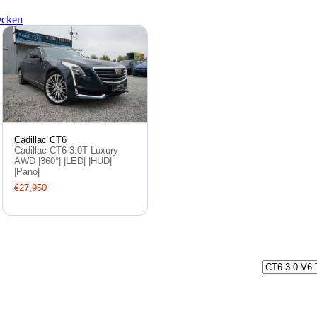
ecken
Cadillac CT6
Cadillac CT6 3.0T Luxury
AWD |360°| |LED| |HUD|
|Pano|
€27,950