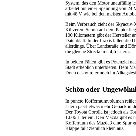
System, das den Motor unauffällig le
arbeitet mit einer Spannung von 24 Vo
mit 48 V wie bei den meisten Autob
Beim Verbrauch zieht der Skyactiv-
Kürzeren. Schon auf dem Papier lieg
100 Kilometern gibt der Hersteller a
Datenblatt. In der Praxis fallen die 
allerdings. Über Landstraße und Dörf
die gleiche Strecke mit 4,6 Litern.
In beiden Fällen gibt es Potenzial n
Stadt erheblich unterbieten. Dem Ma
Doch das wird er noch im Alltagstes
Schön oder Ungewöhnl
In puncto Kofferraumvolumen reißen
Litern passt etwas mehr Gepäck in de
Der Toyota Corolla ist jedoch als To
1.606 Liter ein. Den Mazda gibt es n
Kofferraum des Mazda3 eine Spur grö
Klappe fällt ziemlich klein aus.