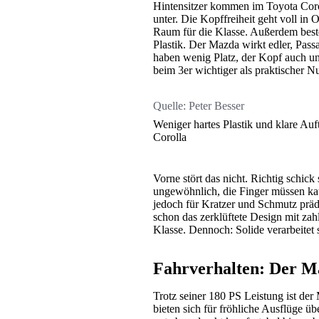
Hintensitzer kommen im Toyota Corol
unter. Die Kopffreiheit geht voll in
Raum für die Klasse. Außerdem beste
Plastik. Der Mazda wirkt edler, Pass
haben wenig Platz, der Kopf auch un
beim 3er wichtiger als praktischer N
Quelle:
Peter Besser
Weniger hartes Plastik und klare Auf
Corolla
Vorne stört das nicht. Richtig schick
ungewöhnlich, die Finger müssen kau
jedoch für Kratzer und Schmutz präde
schon das zerklüftete Design mit zah
Klasse. Dennoch: Solide verarbeitet 
Fahrverhalten: Der Ma
Trotz seiner 180 PS Leistung ist de
bieten sich für fröhliche Ausflüge übe