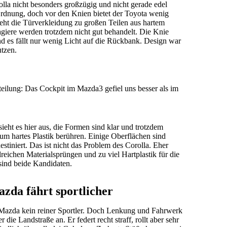
la nicht besonders großzügig und nicht gerade edel
 Ordnung, doch vor den Knien bietet der Toyota wenig
ht die Türverkleidung zu großen Teilen aus hartem
agiere werden trotzdem nicht gut behandelt. Die Knie
d es fällt nur wenig Licht auf die Rückbank. Design war
utzen.
teilung: Das Cockpit im Mazda3 gefiel uns besser als im
 sieht es hier aus, die Formen sind klar und trotzdem
m hartes Plastik berühren. Einige Oberflächen sind
stiniert. Das ist nicht das Problem des Corolla. Eher
lreichen Materialsprüngen und zu viel Hartplastik für die
sind beide Kandidaten.
zda fährt sportlicher
r Mazda kein reiner Sportler. Doch Lenkung und Fahrwerk
r die Landstraße an. Er federt recht straff, rollt aber sehr