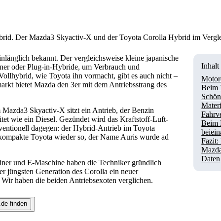
rid. Der Mazda3 Skyactiv-X und der Toyota Corolla Hybrid im Vergl
inlänglich bekannt. Der vergleichsweise kleine japanische
Inhalt
iner oder Plug-in-Hybride, um Verbrauch und
ollhybrid, wie Toyota ihn vormacht, gibt es auch nicht –
Motor
rkt bietet Mazda den 3er mit dem Antriebsstrang des
Beim V
Schön
Materi
 Mazda3 Skyactiv-X sitzt ein Antrieb, der Benzin
Fahrve
itet wie ein Diesel. Gezündet wird das Kraftstoff-Luft-
Beim 
entionell dagegen: der Hybrid-Antrieb im Toyota
beiei
r kompakte Toyota wieder so, der Name Auris wurde ad
Fazit
Mazda
Daten
iner und E-Maschine haben die Techniker gründlich
r jüngsten Generation des Corolla ein neuer
 Wir haben die beiden Antriebsexoten verglichen.
.de finden