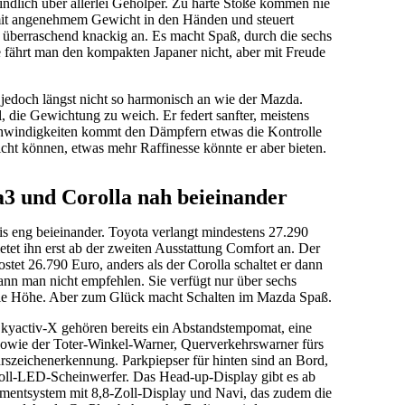
indlich über allerlei Geholper. Zu harte Stöße kommen nie
mit angenehmem Gewicht in den Händen und steuert
h überraschend knackig an. Es macht Spaß, durch die sechs
e fährt man den kompakten Japaner nicht, aber mit Freude
h jedoch längst nicht so harmonisch an wie der Mazda.
l, die Gewichtung zu weich. Er federt sanfter, meistens
hwindigkeiten kommt den Dämpfern etwas die Kontrolle
nicht können, etwas mehr Raffinesse könnte er aber bieten.
3 und Corolla nah beieinander
s eng beieinander. Toyota verlangt mindestens 27.290
etet ihn erst ab der zweiten Ausstattung Comfort an. Der
et 26.790 Euro, anders als der Corolla schaltet er dann
nn man nicht empfehlen. Sie verfügt nur über sechs
die Höhe. Aber zum Glück macht Schalten im Mazda Spaß.
kyactiv-X gehören bereits ein Abstandstempomat, eine
 sowie der Toter-Winkel-Warner, Querverkehrswarner fürs
szeichenerkennung. Parkpiepser für hinten sind an Bord,
oll-LED-Scheinwerfer. Das Head-up-Display gibt es ab
nmentsystem mit 8,8-Zoll-Display und Navi, das zudem die