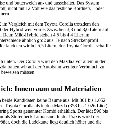
ise und butterweich an- und ausschaltet. Das System
lt, nicht mit 12 Volt wie das restliche Bordnetz – oder
auern.
X im Vergleich mit dem Toyota Corolla trotzdem den
t der Hybrid weit vorne. Zwischen 3,3 und 3,6 Litern auf
n. Beim Mild-Hybrid stehen 4,5 bis 4,4 Liter im
Unterschiede ähnlich groß aus. Je nach Streckenprofil
er landeten wir bei 5,5 Litern, der Toyota Corolla schaffte
ach unten. Der Corolla wird den Mazda3 vor allem in der
zda trauen wir auf der Autobahn weniger Verbrauch zu.
t beweisen müssen.
ich: Innenraum und Materialien
 beide Kandidaten keine Bäume aus. Mit 361 bis 1.052
n Toyota Corolla als in den Mazda (358 bis 1.026 Liter).
uring Sports genannter Kombi erhältlich. Der lädt 596 bis
ur als Stufenheck-Limousine. In der Praxis wirkt der
ßer, doch die Ladekante liegt deutlich höher und die