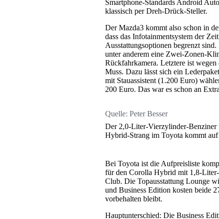
Smartphone-Standards Android Auto 
klassisch per Dreh-Drück-Steller.
Der Mazda3 kommt also schon in der 
dass das Infotainmentsystem der Zeit
Ausstattungsoptionen begrenzt sind.
unter anderem eine Zwei-Zonen-Kli
Rückfahrkamera. Letztere ist wegen d
Muss. Dazu lässt sich ein Lederpaket
mit Stauassistent (1.200 Euro) wähl
200 Euro. Das war es schon an Extra
Quelle:
Peter Besser
Der 2,0-Liter-Vierzylinder-Benzine
Hybrid-Strang im Toyota kommt auf
Bei Toyota ist die Aufpreisliste kom
für den Corolla Hybrid mit 1,8-Liter
Club. Die Topausstattung Lounge wi
und Business Edition kosten beide 2
vorbehalten bleibt.
Hauptunterschied: Die Business Edit