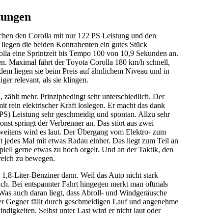
tungen
ichen den Corolla mit nur 122 PS Leistung und den
liegen die beiden Kontrahenten ein gutes Stück
rolla eine Sprintzeit bis Tempo 100 von 10,9 Sekunden an.
. Maximal fährt der Toyota Corolla 180 km/h schnell,
dem liegen sie beim Preis auf ähnlichem Niveau und in
ger relevant, als sie klingen.
, zählt mehr. Prinzipbedingt sehr unterschiedlich. Der
it rein elektrischer Kraft loslegen. Er macht das dank
PS) Leistung sehr geschmeidig und spontan. Allzu sehr
 sonst springt der Verbrenner an. Das stört aus zwei
weitens wird es laut. Der Übergang vom Elektro- zum
jedes Mal mit etwas Radau einher. Das liegt zum Teil an
ipiell gerne etwas zu hoch orgelt. Und an der Taktik, den
ereich zu bewegen.
 1,8-Liter-Benziner dann. Weil das Auto nicht stark
ich. Bei entspannter Fahrt hingegen merkt man oftmals
 Was auch daran liegt, dass Abroll- und Windgeräusche
Der Gegner fällt durch geschmeidigen Lauf und angenehme
igkeiten. Selbst unter Last wird er nicht laut oder