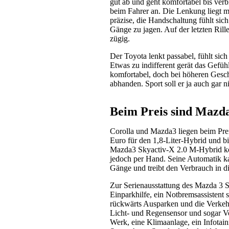
gut ab und geht komfortabel bis verb
beim Fahrer an. Die Lenkung liegt 
präzise, die Handschaltung fühlt sic
Gänge zu jagen. Auf der letzten Rill
zügig.
Der Toyota lenkt passabel, fühlt sic
Etwas zu indifferent gerät das Gefüh
komfortabel, doch bei höheren Gesc
abhanden. Sport soll er ja auch gar 
Beim Preis sind Mazda
Corolla und Mazda3 liegen beim Prei
Euro für den 1,8-Liter-Hybrid und bi
Mazda3 Skyactiv-X 2.0 M-Hybrid kost
jedoch per Hand. Seine Automatik ka
Gänge und treibt den Verbrauch in 
Zur Serienausstattung des Mazda 3 S
Einparkhilfe, ein Notbremsassistent
rückwärts Ausparken und die Verkehr
Licht- und Regensensor und sogar V
Werk, eine Klimaanlage, ein Infotai