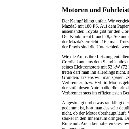
Motoren und Fahrleis
Der Kampf klingt unfair. Wir vergle
Mazda3 mit 180 PS. Auf dem Papier 
auseinander. Toyota gibt für den Co
Der Konkurrent braucht 8,2 Sekunden
der Mazda3 erreicht 216 km/h. Trotz
der Praxis sind die Unterschiede weni
Wie die Autos ihre Leistung entfalten
Corolla kann aus dem Stand lautlos m
seines Elektromotors mit 53 kW (72 
treten darf man ihn allerdings nicht,
Gründen: Erstens will man sparen, z
Verbrenner- bzw. Hybrid-Modus geht 
der stufenlosen Automatik, die prinz
Verbrenner stets im effizientesten B
Angestrengt und etwas rau klingt der
gedämmt ist, hört man das sehr deutl
nicht, ob der Motor überhaupt läuft.
stärker in den Innenraum dringen. 
Ruhe auf. Auch bei höheren Geschwind
unangenehm.