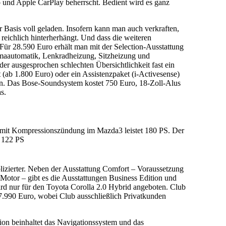
und Apple CarPlay beherrscht. Bedient wird es ganz
Basis voll geladen. Insofern kann man auch verkraften,
 reichlich hinterherhängt. Und dass die weiteren
 Für 28.590 Euro erhält man mit der Selection-Ausstattung
maautomatik, Lenkradheizung, Sitzheizung und
er ausgesprochen schlechten Übersichtlichkeit fast ein
 (ab 1.800 Euro) oder ein Assistenzpaket (i-Activesense)
en. Das Bose-Soundsystem kostet 750 Euro, 18-Zoll-Alus
s.
r mit Kompressionszündung im Mazda3 leistet 180 PS. Der
 122 PS
plizierter. Neben der Ausstattung Comfort – Voraussetzung
-Motor – gibt es die Ausstattungen Business Edition und
rd nur für den Toyota Corolla 2.0 Hybrid angeboten. Club
7.990 Euro, wobei Club ausschließlich Privatkunden
ion beinhaltet das Navigationssystem und das