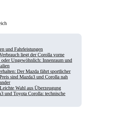
eich
en und Fahrleistungen
erbrauch liegt der Corolla vorne
 oder Ungewöhnlich: Innenraum und
alien
rhalten: Der Mazda fährt sportlicher
Preis sind Mazda3 und Corolla nah
nander
: Leichte Wahl aus Überzeugung
3 und Toyota Corolla: technische