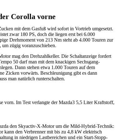
der Corolla vorne
ucken mit dem Gasfuß wird sofort in Vortrieb umgesetzt.
istet zwar 180 PS, doch die liegen erst bei 6.000
pige Drehmoment von 213 Nm steht ab 4.000 Touren zur
l, um zügig voranzuschieben.
 Motor mag den Drehzahlkeller. Die Schaltanzeige fordert
 Tempo 50 darf man mit dem knackigen Sechsgang-
inlegen. Dann stehen etwa 1.000 Touren auf dem
ne Zicken vorwärts. Beschleunigung gibt es dann
uss man natürlich runterschalten.
e vorn. Im Test verlangte der Mazda3 5,5 Liter Kraftstoff,
azda den Skyactiv-X-Motor um die Mild-Hybrid-Technik:
or kann den Verbrenner mit bis zu 4,8 kW elektrisch
haltung in niedrigen Lastbereichen und ein Start-Stopp-