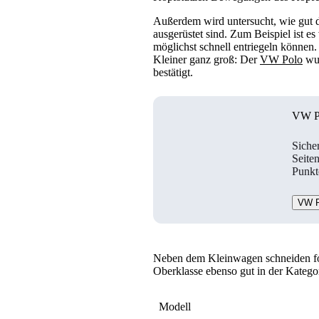
Außerdem wird untersucht, wie gut 
ausgerüstet sind. Zum Beispiel ist es
möglichst schnell entriegeln können.
Kleiner ganz groß: Der
VW Polo
wur
bestätigt.
VW P
Siche
Seite
Punkt
VW P
Neben dem Kleinwagen schneiden fo
Oberklasse ebenso gut in der Katego
Modell