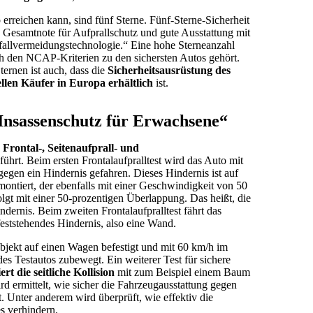
erreichen kann, sind fünf Sterne. Fünf-Sterne-Sicherheit
Gesamtnote für Aufprallschutz und gute Ausstattung mit
fallvermeidungstechnologie.“ Eine hohe Sterneanzahl
ch den NCAP-Kriterien zu den sichersten Autos gehört.
ernen ist auch, dass die
Sicherheitsausrüstung des
ellen Käufer in Europa erhältlich
ist.
„Insassenschutz für Erwachsene“
Frontal-, Seitenaufprall- und
ührt. Beim ersten Frontalaufpralltest wird das Auto mit
egen ein Hindernis gefahren. Dieses Hindernis ist auf
iert, der ebenfalls mit einer Geschwindigkeit von 50
olgt mit einer 50-prozentigen Überlappung. Das heißt, die
indernis. Beim zweiten Frontalaufpralltest fährt das
 feststehendes Hindernis, also eine Wand.
Objekt auf einen Wagen befestigt und mit 60 km/h im
 des Testautos zubewegt. Ein weiterer Test für sichere
ert die seitliche Kollision
mit zum Beispiel einem Baum
rd ermittelt, wie sicher die Fahrzeugausstattung gegen
. Unter anderem wird überprüft, wie effektiv die
 verhindern.