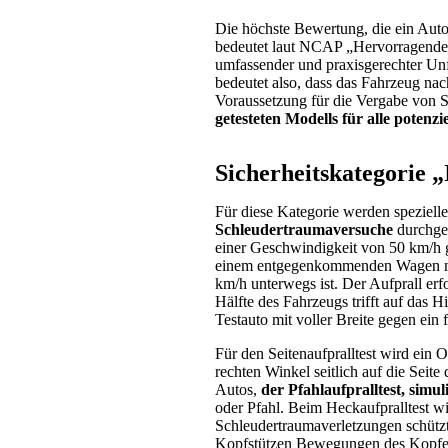
Die höchste Bewertung, die ein Auto 
bedeutet laut NCAP „Hervorragende 
umfassender und praxisgerechter Un
bedeutet also, dass das Fahrzeug na
Voraussetzung für die Vergabe von St
getesteten Modells für alle potenzi
Sicherheitskategorie 
Für diese Kategorie werden spezielle
Schleudertraumaversuche
durchgef
einer Geschwindigkeit von 50 km/h g
einem entgegenkommenden Wagen mont
km/h unterwegs ist. Der Aufprall erf
Hälfte des Fahrzeugs trifft auf das H
Testauto mit voller Breite gegen ein
Für den Seitenaufpralltest wird ein 
rechten Winkel seitlich auf die Seite
Autos,
der Pfahlaufpralltest, simuli
oder Pfahl. Beim Heckaufpralltest wi
Schleudertraumaverletzungen schützt
Kopfstützen Bewegungen des Kopfes