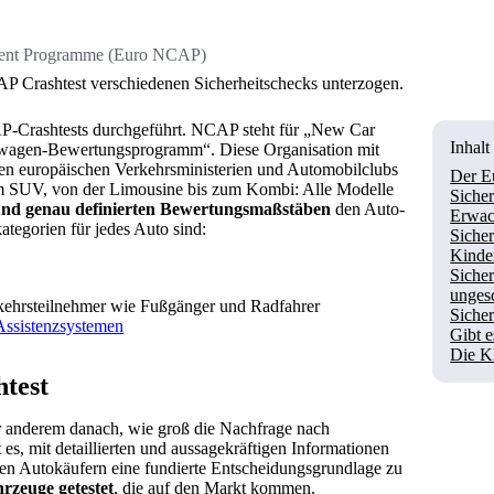
ent Programme (Euro NCAP)
Crashtest verschiedenen Sicherheitschecks unterzogen.
P-Crashtests durchgeführt. NCAP steht für „New Car
Inhalt
wagen-Bewertungsprogramm“. Diese Organisation mit
nen europäischen Verkehrsministerien und Automobilclubs
Der E
 SUV, von der Limousine bis zum Kombi: Alle Modelle
Sicher
 und genau definierten Bewertungsmaßstäben
den Auto-
Erwac
ategorien für jedes Auto sind:
Sicher
Kinde
Sicher
unges
rkehrsteilnehmer wie Fußgänger und Radfahrer
Sicher
Assistenzsystemen
Gibt e
Die K
test
r anderem danach, wie groß die Nachfrage nach
 es, mit detaillierten und aussagekräftigen Informationen
en Autokäufern eine fundierte Entscheidungsgrundlage zu
rzeuge getestet
, die auf den Markt kommen.