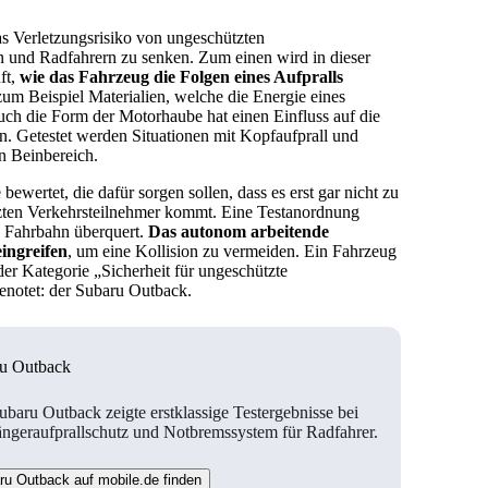
 das Verletzungsrisiko von ungeschützten
 und Radfahrern zu senken. Zum einen wird in dieser
ft,
wie das Fahrzeug die Folgen eines Aufpralls
 zum Beispiel Materialien, welche die Energie eines
uch die Form der Motorhaube hat einen Einfluss auf die
. Getestet werden Situationen mit Kopfaufprall und
n Beinbereich.
ertet, die dafür sorgen sollen, dass es erst gar nicht zu
zten Verkehrsteilnehmer kommt. Eine Testanordnung
ie Fahrbahn überquert.
Das autonom arbeitende
eingreifen
, um eine Kollision zu vermeiden. Ein Fahrzeug
r Kategorie „Sicherheit für ungeschützte
enotet: der Subaru Outback.
u Outback
ubaru Outback zeigte erstklassige Testergebnisse bei
ngeraufprallschutz und Notbremssystem für Radfahrer.
ru Outback auf mobile.de finden