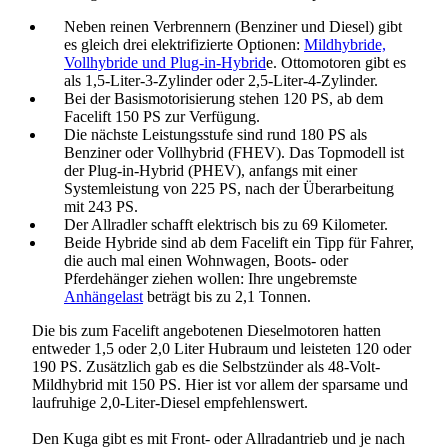
Neben reinen Verbrennern (Benziner und Diesel) gibt
es gleich drei elektrifizierte Optionen:
Mildhybride,
Vollhybride und Plug-in-Hybrid
e. Ottomotoren gibt es
als 1,5-Liter-3-Zylinder oder 2,5-Liter-4-Zylinder.
Bei der Basismotorisierung stehen 120 PS, ab dem
Facelift 150 PS zur Verfügung.
Die nächste Leistungsstufe sind rund 180 PS als
Benziner oder Vollhybrid (FHEV). Das Topmodell ist
der Plug-in-Hybrid (PHEV), anfangs mit einer
Systemleistung von 225 PS, nach der Überarbeitung
mit 243 PS.
Der Allradler schafft elektrisch bis zu 69 Kilometer.
Beide Hybride sind ab dem Facelift ein Tipp für Fahrer,
die auch mal einen Wohnwagen, Boots- oder
Pferdehänger ziehen wollen: Ihre ungebremste
Anhängelast
beträgt bis zu 2,1 Tonnen.
Die bis zum Facelift angebotenen Dieselmotoren hatten
entweder 1,5 oder 2,0 Liter Hubraum und leisteten 120 oder
190 PS. Zusätzlich gab es die Selbstzünder als 48-Volt-
Mildhybrid mit 150 PS. Hier ist vor allem der sparsame und
laufruhige 2,0-Liter-Diesel empfehlenswert.
Den Kuga gibt es mit Front- oder Allradantrieb und je nach