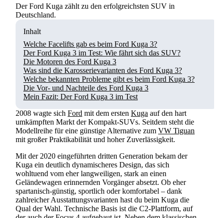
Der Ford Kuga zählt zu den erfolgreichsten SUV in
Deutschland.
Inhalt
Welche Facelifts gab es beim Ford Kuga 3?
Der Ford Kuga 3 im Test: Wie fährt sich das SUV?
Die Motoren des Ford Kuga 3
Was sind die Karosserievarianten des Ford Kuga 3?
Welche bekannten Probleme gibt es beim Ford Kuga 3?
Die Vor- und Nachteile des Ford Kuga 3
Mein Fazit: Der Ford Kuga 3 im Test
2008 wagte sich
Ford
mit dem ersten
Kuga
auf den hart
umkämpften Markt der Kompakt-SUVs. Seitdem steht die
Modellreihe für eine günstige Alternative zum
VW Tiguan
mit großer Praktikabilität und hoher Zuverlässigkeit.
Mit der 2020 eingeführten dritten Generation bekam der
Kuga ein deutlich dynamischeres Design, das sich
wohltuend vom eher langweiligen, stark an einen
Geländewagen erinnernden Vorgänger absetzt. Ob eher
spartanisch-günstig, sportlich oder komfortabel – dank
zahlreicher Ausstattungsvarianten hast du beim Kuga die
Qual der Wahl. Technische Basis ist die C2-Plattform, auf
der auch der
Focus
4 aufgebaut ist. Neben dem klassischen