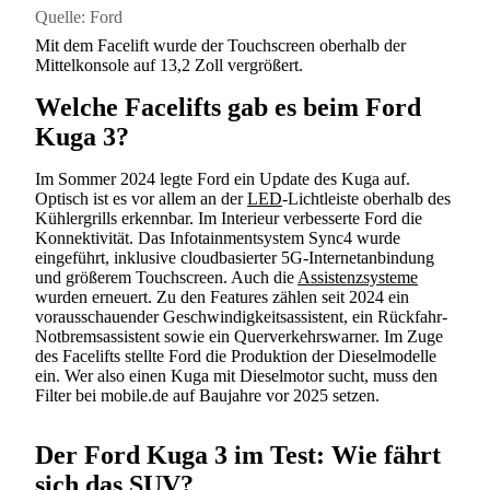
Quelle:
Ford
Mit dem Facelift wurde der Touchscreen oberhalb der
Mittelkonsole auf 13,2 Zoll vergrößert.
Welche Facelifts gab es beim Ford
Kuga 3?
Im Sommer 2024 legte Ford ein Update des Kuga auf.
Optisch ist es vor allem an der
LED
-Lichtleiste oberhalb des
Kühlergrills erkennbar. Im Interieur verbesserte Ford die
Konnektivität. Das Infotainmentsystem Sync4 wurde
eingeführt, inklusive cloudbasierter 5G-Internetanbindung
und größerem Touchscreen. Auch die
Assistenzsysteme
wurden erneuert. Zu den Features zählen seit 2024 ein
vorausschauender Geschwindigkeitsassistent, ein Rückfahr-
Notbremsassistent sowie ein Querverkehrswarner. Im Zuge
des Facelifts stellte Ford die Produktion der Dieselmodelle
ein. Wer also einen Kuga mit Dieselmotor sucht, muss den
Filter bei mobile.de auf Baujahre vor 2025 setzen.
Der Ford Kuga 3 im Test: Wie fährt
sich das SUV?