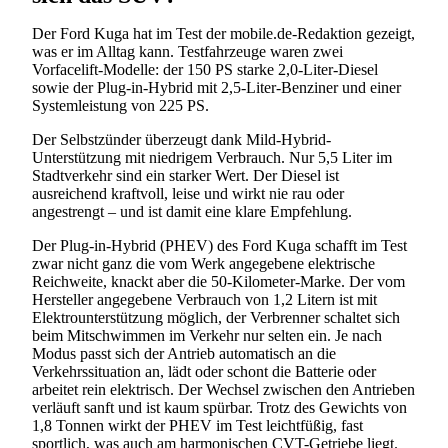
Der Ford Kuga hat im Test der mobile.de-Redaktion gezeigt,
was er im Alltag kann. Testfahrzeuge waren zwei
Vorfacelift-Modelle: der 150 PS starke 2,0-Liter-Diesel
sowie der Plug-in-Hybrid mit 2,5-Liter-Benziner und einer
Systemleistung von 225 PS.
Der Selbstzünder überzeugt dank Mild-Hybrid-
Unterstützung mit niedrigem Verbrauch. Nur 5,5 Liter im
Stadtverkehr sind ein starker Wert. Der Diesel ist
ausreichend kraftvoll, leise und wirkt nie rau oder
angestrengt – und ist damit eine klare Empfehlung.
Der Plug-in-Hybrid (PHEV) des Ford Kuga schafft im Test
zwar nicht ganz die vom Werk angegebene elektrische
Reichweite, knackt aber die 50-Kilometer-Marke. Der vom
Hersteller angegebene Verbrauch von 1,2 Litern ist mit
Elektrounterstützung möglich, der Verbrenner schaltet sich
beim Mitschwimmen im Verkehr nur selten ein. Je nach
Modus passt sich der Antrieb automatisch an die
Verkehrssituation an, lädt oder schont die Batterie oder
arbeitet rein elektrisch. Der Wechsel zwischen den Antrieben
verläuft sanft und ist kaum spürbar. Trotz des Gewichts von
1,8 Tonnen wirkt der PHEV im Test leichtfüßig, fast
sportlich, was auch am harmonischen CVT-Getriebe liegt.