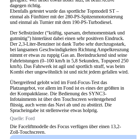
dagegen richtig.
Ebenfalls getestet wurde das sportliche Topmodell ST –
einmal als Fünftürer mit der 280-PS-Spitzenmotorisierung
und einmal als Turnier mit dem 190-PS-Turbodiesel.
Der Selbstzünder (“kräftig, sparsam, drehmomentstark und
gutmütig”) hinterlässt dabei einen sehr positiven Eindruck.
Der 2,3-Liter-Benziner ist dank Turbo sehr durchzugsstark,
bei langsamen Geschwindigkeiten Richtung Ampelkreuzung
nimmt er etwas zu ruppig Gas an. Beeindruckend sind seine
Fahrleistungen (0–100 km/h in 5,8 Sekunden, Topspeed 250
km/h). Das Fahrwerk ist agil und sportlich straff, was beim
Kombi eher ungewöhnlich ist und nicht jedem gefallen wird.
Übergreifend gelobt wird im Ford-Focus-Test das
Platzangebot, vor allem im Fond ist es eines der größten in
der Kompaktklasse. Die Bedienung des SYNC3-
Infotainments ist über den Touchscreen weitestgehend
flüssig, auch wenn das Navi ab und zu abstürzt. Die
Spracheingabe ist stellenweise etwas holprig.
Quelle:
Ford
Die Faceliftmodelle des Focus verfügen über einen 13,2-
Zoll-Touchscreen.