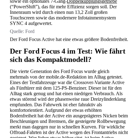
sowie ein optionales 7-Gang-
Doppelkupplungsgetriebe
(“PowerShift”), das für mehr Effizienz sorgen soll. Der
Innenraum wird durch einen nun 13,2 Zoll großen
Touchscreen sowie das modernere Infotainmentsystem
SYNC 4 aufgewertet.
Quelle:
Ford
Der Ford Focus Active hat eine etwas größere Bodenfreiheit.
Der Ford Focus 4 im Test: Wie fährt
sich das Kompaktmodell?
Die vierte Generation des Ford Focus wurde gleich
mehrmals von der mobile.de-Redaktion im Alltag getestet.
Eines der Testfahrzeuge war die Crossover-Variante Active
als Fünftürer mit dem 125-PS-Benziner. Dieser ist für den
Alltag stark genug und hat einen niedrigen Verbrauch. Als
etwas störend wird der phasenweise raue Dreizylinderklang
empfunden. Das Fahrwerk ist eher fahraktiv als
komfortorientiert. Aufgrund der etwas erhöhten
Bodenfreiheit hat der Active ein ausgeprägteres Nicken beim
Beschleunigen und Bremsen, die gesteigerte Rollbewegung
merkt man dagegen nur in schnellen Kurven. Für wirkliche
Offroad-Fahrten ist der Active wegen des Frontantriebs nicht
geeignet. Wer lieber etwas höher sitzt, ist beim Active