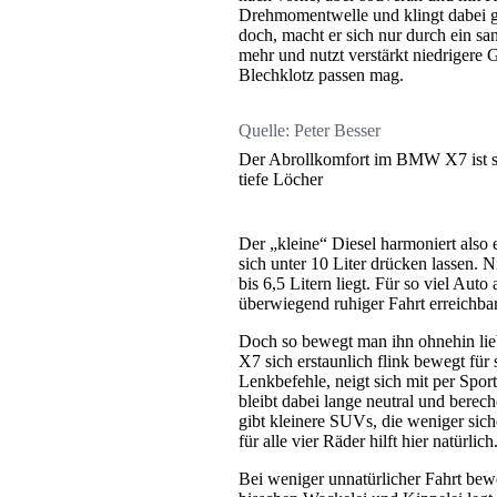
Drehmomentwelle und klingt dabei ga
doch, macht er sich nur durch ein s
mehr und nutzt verstärkt niedrigere
Blechklotz passen mag.
Quelle:
Peter Besser
Der Abrollkomfort im BMW X7 ist seh
tiefe Löcher
Der „kleine“ Diesel harmoniert also
sich unter 10 Liter drücken lassen. N
bis 6,5 Litern liegt. Für so viel Auto
überwiegend ruhiger Fahrt erreichbar
Doch so bewegt man ihn ohnehin li
X7 sich erstaunlich flink bewegt für
Lenkbefehle, neigt sich mit per Spo
bleibt dabei lange neutral und bere
gibt kleinere SUVs, die weniger sic
für alle vier Räder hilft hier natürlich
Bei weniger unnatürlicher Fahrt be