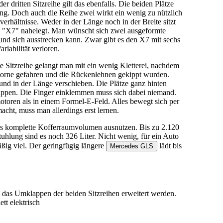
r dritten Sitzreihe gilt das ebenfalls. Die beiden Plätze
ng. Doch auch die Reihe zwei wirkt ein wenig zu nützlich
zverhältnisse. Weder in der Länge noch in der Breite sitzt
l "X7" nahelegt. Man wünscht sich zwei ausgeformte
und sich ausstrecken kann. Zwar gibt es den X7 mit sechs
ariabilität verloren.
tte Sitzreihe gelangt man mit ein wenig Kletterei, nachdem
h vorne gefahren und die Rückenlehnen gekippt wurden.
nd in der Länge verschieben. Die Plätze ganz hinten
klappen. Die Finger einklemmen muss sich dabei niemand.
ren als in einem Formel-E-Feld. Alles bewegt sich per
cht, muss man allerdings erst lernen.
 komplette Kofferraumvolumen ausnutzen. Bis zu 2.120
stuhlung sind es noch 326 Liter. Nicht wenig, für ein Auto
ßig viel. Der geringfügig längere
lädt bis
Mercedes GLS
as Umklappen der beiden Sitzreihen erweitert werden.
t elektrisch