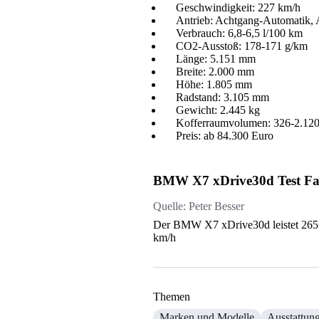
Geschwindigkeit: 227 km/h
Antrieb: Achtgang-Automatik, A
Verbrauch: 6,8-6,5 l/100 km
CO2-Ausstoß: 178-171 g/km
Länge: 5.151 mm
Breite: 2.000 mm
Höhe: 1.805 mm
Radstand: 3.105 mm
Gewicht: 2.445 kg
Kofferraumvolumen: 326-2.120
Preis: ab 84.300 Euro
BMW X7 xDrive30d Test Fah
Quelle:
Peter Besser
Der BMW X7 xDrive30d leistet 265 
km/h
Themen
Marken und Modelle
Ausstattun