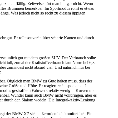
nz unauffällig. Zeitweise hört man ihn gar nicht. Wenn
anftes Brummen bemerkbar. Im Sportmodus röhrt er etwas
 Gänge. Was jedoch nicht so recht zu diesem üppigen
r gut. Er rollt souverän über scharfe Kanten und durch
 erstaunlich gut mit dem großen SUV. Der Verbrauch sollte
icht toll, zumal der Kraftstoffverbrauch laut Norm bei 6,8
 aber zumindest nicht absurd viel. Und natürlich nur bei
.
eber. Obgleich man BMW zu Gute halten muss, dass der
 seine Größe und Höhe. Er reagiert recht spontan auf
rtmodus gestrafftem Fahrwerk relativ wenig in Kurven und
chenbar. Wunder kann auch BMW nicht vollbringen, aber es
her durch den Slalom wedeln. Die Integral-Aktiv-Lenkung
.
wegt der BMW X7 sich außerordentlich komfortabel. Ein