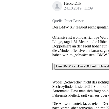
Heiko Dilk
24.10.2019
11:09
Quelle:
Peter Besser
Der BMW X7 reagiert recht spontan a
Offensive ist wohl das richtige Wor
Länge, ragt 1,81 Meter in die Höhe 
Doppelniere an der Front höher auf, 
die „Modelloffensive im Luxussegmen
haben wir im „schwächsten“ BMW X7
Den BMW X7 xDrive30d auf mobile.d
Wobei „Schwäche“ nicht das richtige
Sechszylinder leistet 265 PS und dr
Automatik. Dass man sich fragt ob da
Fahrersitz klettert, sagt viel aus ü
Die Antwort lautet: Ja, es reicht. 
nach vorne, aber souverän und mit Kr