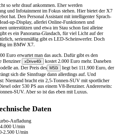
icht so sehr drauf ankommen. Eher werden
ng und Infotainment im Fokus stehen. Hier bietet der X7
ot hat. Den Personal Assistant mit intelligenter Sprach-
Head-up-Display, allerlei Online-Funktionen und
ionen unterstützen und etwa im Stau schon fast alleine
gibt es ein Panorama-Glasdach, für viel Licht auf der
türlich, serienmäßig gibt es LED-Scheinwerfer. Doch
nmäßig im BMW X7.
00 Euro erwartet man das auch. Dafür gibt es den
te Benziner
kostet 2.000 Euro mehr. Daneben
xDrive40i
elle an. Der Preis des
liegt bei 111.900 Euro, der
M50i
ängt sich die Sinnfrage dann allerdings auf. Und
st: Niemand bracht ein 2,5-Tonnen-SUV mit sportlicher
iesel oder 530 PS aus einem V8-Benziner. Andererseits:
Tonnen-SUV. Aber so ist das eben mit Luxus.
chnische Daten
Turbo-Aufladung
 4.000 U/min
0-2.500 U/min