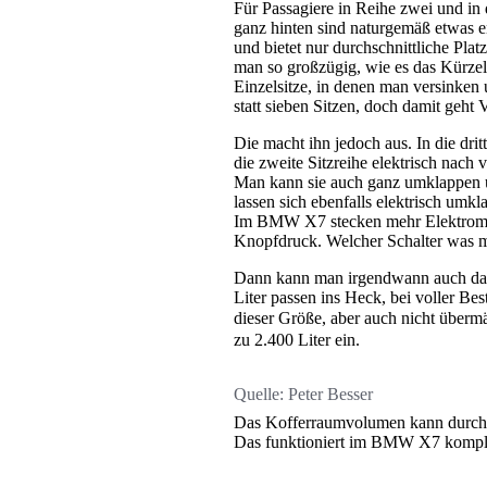
Für Passagiere in Reihe zwei und in de
ganz hinten sind naturgemäß etwas e
und bietet nur durchschnittliche Plat
man so großzügig, wie es das Kürze
Einzelsitze, in denen man versinken 
statt sieben Sitzen, doch damit geht V
Die macht ihn jedoch aus. In die dri
die zweite Sitzreihe elektrisch nac
Man kann sie auch ganz umklappen u
lassen sich ebenfalls elektrisch um
Im BMW X7 stecken mehr Elektromoto
Knopfdruck. Welcher Schalter was ma
Dann kann man irgendwann auch das
Liter passen ins Heck, bei voller Be
dieser Größe, aber auch nicht übermä
zu 2.400 Liter ein.
Quelle:
Peter Besser
Das Kofferraumvolumen kann durch d
Das funktioniert im BMW X7 komplet