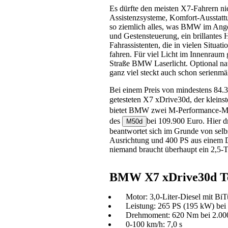
Es dürfte den meisten X7-Fahrern n
Assistenzsysteme, Komfort-Ausstattu
so ziemlich alles, was BMW im Angeb
und Gestensteuerung, ein brillantes 
Fahrassistenten, die in vielen Situat
fahren. Für viel Licht im Innenraum 
Straße BMW Laserlicht. Optional na
ganz viel steckt auch schon serie
Bei einem Preis von mindestens 84.3
getesteten X7 xDrive30d, der kleins
bietet BMW zwei M-Performance-Mod
des
bei 109.900 Euro. Hier dr
M50d
beantwortet sich im Grunde von selb
Ausrichtung und 400 PS aus einem D
niemand braucht überhaupt ein 2,5-
BMW X7 xDrive30d Te
Motor: 3,0-Liter-Diesel mit Bi
Leistung: 265 PS (195 kW) bei
Drehmoment: 620 Nm bei 2.00
0-100 km/h: 7,0 s