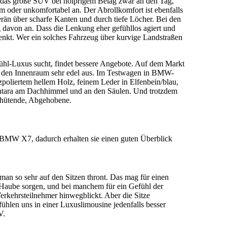
t das große SUV bei holprigem Belag zwar an den Tag,
m oder unkomfortabel an. Der Abrollkomfort ist ebenfalls
rän über scharfe Kanten und durch tiefe Löcher. Bei den
g davon an. Dass die Lenkung eher gefühllos agiert und
schenkt. Wer ein solches Fahrzeug über kurvige Landstraßen
ühl-Luxus sucht, findet bessere Angebote. Auf dem Markt
den Innenraum sehr edel aus. Im Testwagen in BMW-
zpoliertem hellem Holz, feinem Leder in Elfenbein/blau,
antara am Dachhimmel und an den Säulen. Und trotzdem
hütende, Abgehobene.
m BMW X7, dadurch erhalten sie einen guten Überblick
 man so sehr auf den Sitzen thront. Das mag für einen
 Haube sorgen, und bei manchem für ein Gefühl der
erkehrsteilnehmer hinwegblickt. Aber die Sitze
ühlen uns in einer Luxuslimousine jedenfalls besser
V.