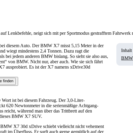
uf Lenkbefehle, neigt sich mit per Sportmodus gestrafftem Fahrwerk 
t bei diesem Auto. Der BMW X7 misst 5,15 Meter in der
Inhalt
und wiegt mindestens 2,4 Tonnen. Dazu ragt die
als bei jedem anderen BMW bislang. So sieht sie also aus,
BMW X
t“ von BMW. Nicht nur, aber auch. Wie sie sich fährt
 ausprobiert. Es ist der X7 namens xDrive30d
e finden
 Wort ist bei diesem Fahrzeug. Der 3,0-Liter-
ückt 620 Newtonmeter in die serienmäßige Achtgang-
s reicht, während man über das Trittbrett auf den
ber dieses BMW X7 SUV.
Der BMW X7 30d xDrive schiebt vielleicht nicht vehement
aft im Überfluss. Er surft auch gerne gemütlich auf der