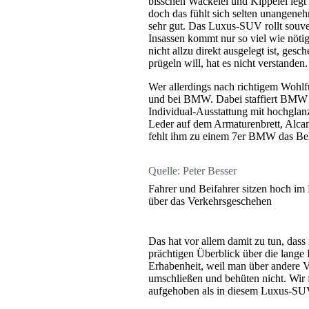
bisschen Wackelei und Kippelei leg
doch das fühlt sich selten unangeneh
sehr gut. Das Luxus-SUV rollt souve
Insassen kommt nur so viel wie nöti
nicht allzu direkt ausgelegt ist, ge
prügeln will, hat es nicht verstanden.
Wer allerdings nach richtigem Wohlf
und bei BMW. Dabei staffiert BMW 
Individual-Ausstattung mit hochglan
Leder auf dem Armaturenbrett, Alc
fehlt ihm zu einem 7er BMW das Be
Quelle:
Peter Besser
Fahrer und Beifahrer sitzen hoch i
über das Verkehrsgeschehen
Das hat vor allem damit zu tun, dass
prächtigen Überblick über die lange
Erhabenheit, weil man über andere V
umschließen und behüten nicht. Wir f
aufgehoben als in diesem Luxus-SU