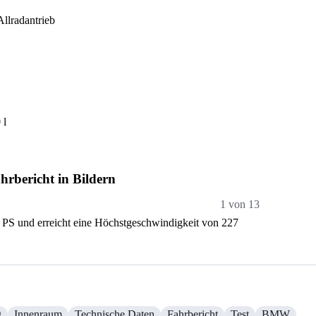
llradantrieb
 l
rbericht in Bildern
1 von 13
Quelle:
P
PS und erreicht eine Höchstgeschwindigkeit von 227
Der BMW X
gestrafft
g
Innenraum
Technische Daten
Fahrbericht
Test
BMW