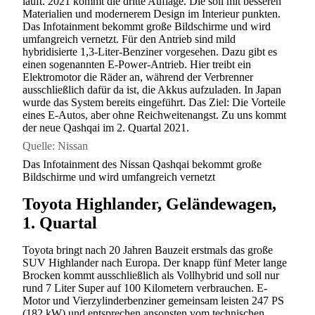
läuft. 2021 kommt die dritte Auflage. Die soll mit besseren
Materialien und modernerem Design im Interieur punkten.
Das Infotainment bekommt große Bildschirme und wird
umfangreich vernetzt. Für den Antrieb sind mild
hybridisierte 1,3-Liter-Benziner vorgesehen. Dazu gibt es
einen sogenannten E-Power-Antrieb. Hier treibt ein
Elektromotor die Räder an, während der Verbrenner
ausschließlich dafür da ist, die Akkus aufzuladen. In Japan
wurde das System bereits eingeführt. Das Ziel: Die Vorteile
eines E-Autos, aber ohne Reichweitenangst. Zu uns kommt
der neue Qashqai im 2. Quartal 2021.
Quelle:
Nissan
Das Infotainment des Nissan Qashqai bekommt große
Bildschirme und wird umfangreich vernetzt
Toyota Highlander, Geländewagen,
1. Quartal
Toyota bringt nach 20 Jahren Bauzeit erstmals das große
SUV Highlander nach Europa. Der knapp fünf Meter lange
Brocken kommt ausschließlich als Vollhybrid und soll nur
rund 7 Liter Super auf 100 Kilometern verbrauchen. E-
Motor und Vierzylinderbenziner gemeinsam leisten 247 PS
(182 kW) und entsprechen ansonsten vom technischen