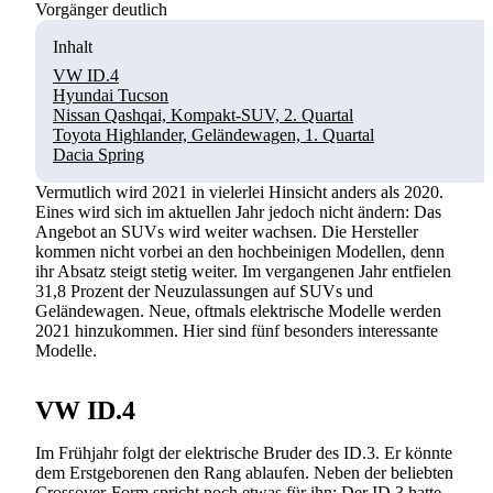
Vorgänger deutlich
Inhalt
VW ID.4
Hyundai Tucson
Nissan Qashqai, Kompakt-SUV, 2. Quartal
Toyota Highlander, Geländewagen, 1. Quartal
Dacia Spring
Vermutlich wird 2021 in vielerlei Hinsicht anders als 2020.
Eines wird sich im aktuellen Jahr jedoch nicht ändern: Das
Angebot an SUVs wird weiter wachsen. Die Hersteller
kommen nicht vorbei an den hochbeinigen Modellen, denn
ihr Absatz steigt stetig weiter. Im vergangenen Jahr entfielen
31,8 Prozent der Neuzulassungen auf SUVs und
Geländewagen. Neue, oftmals elektrische Modelle werden
2021 hinzukommen. Hier sind fünf besonders interessante
Modelle.
VW ID.4
Im Frühjahr folgt der elektrische Bruder des ID.3. Er könnte
dem Erstgeborenen den Rang ablaufen. Neben der beliebten
Crossover-Form spricht noch etwas für ihn: Der ID.3 hatte