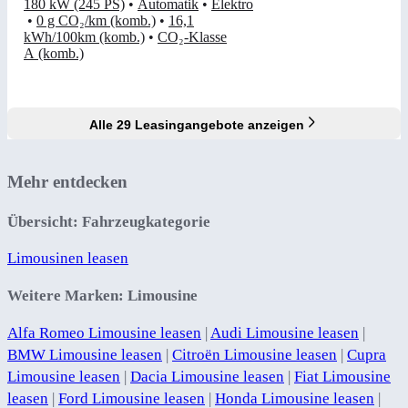
180 kW (245 PS)
•
Automatik
•
Elektro
•
0 g CO₂/km (komb.)
•
16,1
kWh/100km (komb.)
•
CO₂-Klasse
A (komb.)
Alle 29 Leasingangebote anzeigen
Mehr entdecken
Übersicht: Fahrzeugkategorie
Limousinen leasen
Weitere Marken: Limousine
Alfa Romeo Limousine leasen
|
Audi Limousine leasen
|
BMW Limousine leasen
|
Citroën Limousine leasen
|
Cupra
Limousine leasen
|
Dacia Limousine leasen
|
Fiat Limousine
leasen
|
Ford Limousine leasen
|
Honda Limousine leasen
|