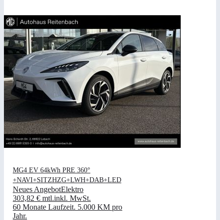
MG4 EV 64kWh PRE 360°
+NAVI+SITZHZG+LWH+DAB+LED
Neues Angebot
Elektro
303,82 €
mtl.
inkl. MwSt.
60 Monate Laufzeit
.
5.000 KM pro
Jahr
.