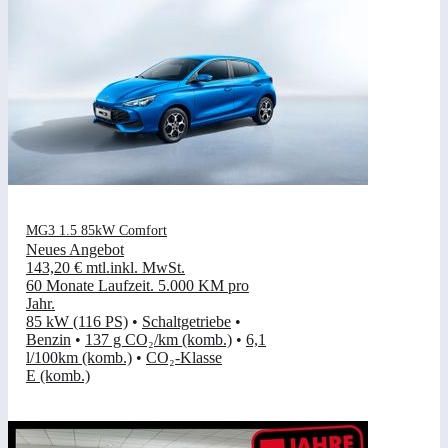
MG3 1.5 85kW Comfort
Neues Angebot
143,20 €
mtl.
inkl. MwSt.
60 Monate Laufzeit
.
5.000 KM pro
Jahr
.
85 kW (116 PS)
•
Schaltgetriebe
•
Benzin
•
137 g CO₂/km (komb.)
•
6,1
l/100km (komb.)
•
CO₂-Klasse
E (komb.)