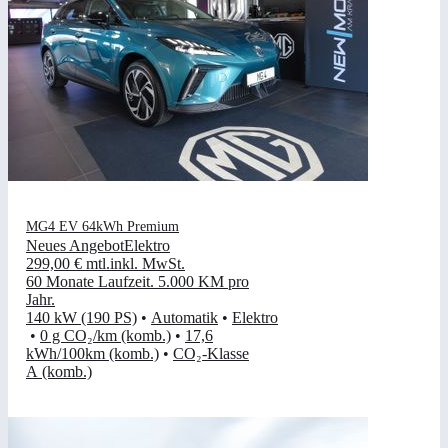
MG4 EV 64kWh Premium
Neues Angebot
Elektro
299,00 €
mtl.
inkl. MwSt.
60 Monate Laufzeit
.
5.000 KM pro
Jahr
.
140 kW (190 PS)
•
Automatik
•
Elektro
•
0 g CO₂/km (komb.)
•
17,6
kWh/100km (komb.)
•
CO₂-Klasse
A (komb.)