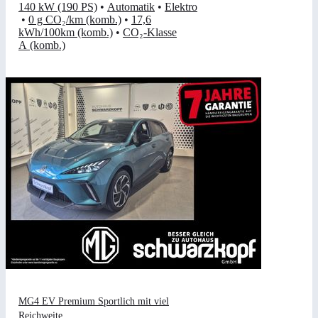
140 kW (190 PS)
•
Automatik
•
Elektro
•
0 g CO₂/km (komb.)
•
17,6
kWh/100km (komb.)
•
CO₂-Klasse
A (komb.)
MG4 EV Premium Sportlich mit viel
Reichweite