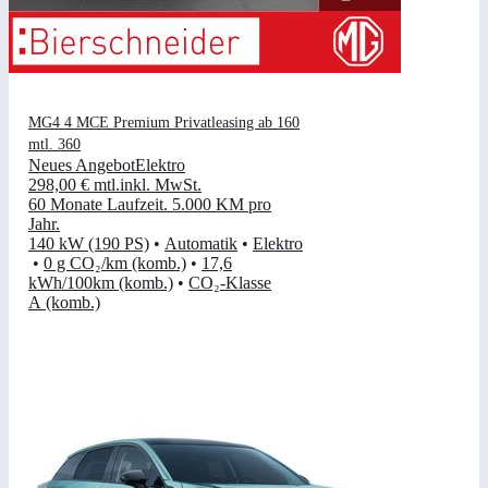
MG4 4 MCE Premium Privatleasing ab 160
mtl. 360
Neues Angebot
Elektro
298,00 €
mtl.
inkl. MwSt.
60 Monate Laufzeit
.
5.000 KM pro
Jahr
.
140 kW (190 PS)
•
Automatik
•
Elektro
•
0 g CO₂/km (komb.)
•
17,6
kWh/100km (komb.)
•
CO₂-Klasse
A (komb.)