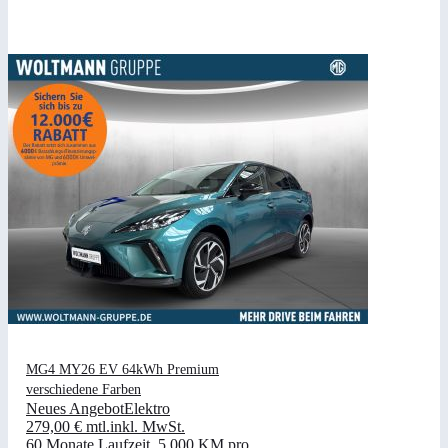
MG4 MY26 EV 64kWh Premium
verschiedene Farben
Neues Angebot
Elektro
279,00 €
mtl.
inkl. MwSt.
60 Monate Laufzeit
.
5.000 KM pro