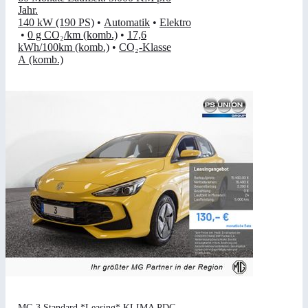
Jahr
.
140 kW (190 PS)
•
Automatik
•
Elektro
•
0 g CO₂/km (komb.)
•
17,6
kWh/100km (komb.)
•
CO₂-Klasse
A (komb.)
MG 3 Standard *Leasing* KLIMA PDC