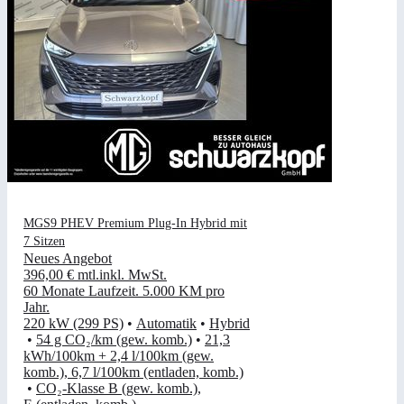
MGS9 PHEV Premium Plug-In Hybrid mit
7 Sitzen
Neues Angebot
396,00 €
mtl.
inkl. MwSt.
60 Monate Laufzeit
.
5.000 KM pro
Jahr
.
220 kW (299 PS)
•
Automatik
•
Hybrid
•
54 g CO₂/km (gew. komb.)
•
21,3
kWh/100km + 2,4 l/100km (gew.
komb.), 6,7 l/100km (entladen, komb.)
•
CO₂-Klasse B (gew. komb.),