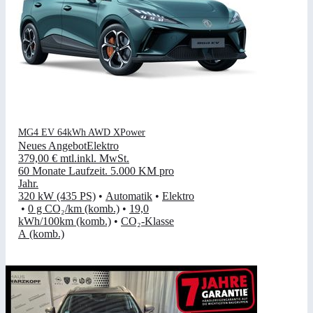
MG4 EV 64kWh AWD XPower
Neues Angebot
Elektro
379,00 €
mtl.
inkl. MwSt.
60 Monate Laufzeit
.
5.000 KM pro
Jahr
.
320 kW (435 PS)
•
Automatik
•
Elektro
•
0 g CO₂/km (komb.)
•
19,0
kWh/100km (komb.)
•
CO₂-Klasse
A (komb.)