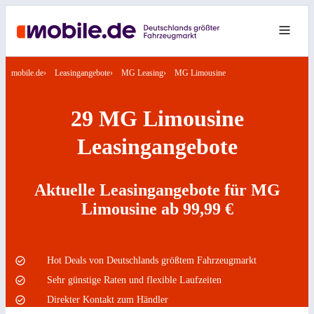
mobile.de
Leasingangebote
MG Leasing
MG Limousine
29 MG Limousine
Leasingangebote
Aktuelle Leasingangebote für MG
Limousine ab 99,99 €
Hot Deals von Deutschlands größtem Fahrzeugmarkt
Sehr günstige Raten und flexible Laufzeiten
Direkter Kontakt zum Händler