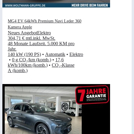
MG4 EV 64kWh Premium Navi Leder 360
Kamera Apple
Neues Angebot
Elektro
304,71 €
mtl.
inkl. MwSt.
48 Monate Laufzeit
.
5.000 KM pro
Jahr
.
140 kW (190 PS)
•
Automatik
•
Elektro
•
0 g CO₂/km (komb.)
•
17,6
kWh/100km (komb.)
•
CO₂-Klasse
A (komb.)