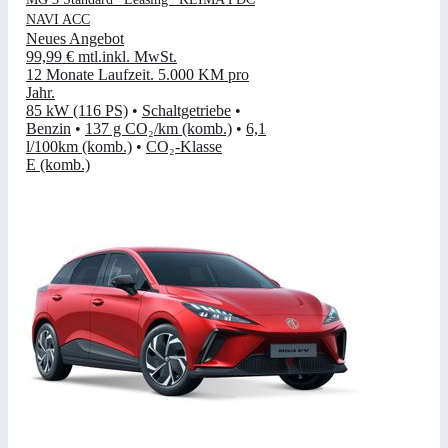
NAVI ACC
Neues Angebot
99,99 €
mtl.
inkl. MwSt.
12 Monate Laufzeit
.
5.000 KM pro
Jahr
.
85 kW (116 PS)
•
Schaltgetriebe
•
Benzin
•
137 g CO₂/km (komb.)
•
6,1
l/100km (komb.)
•
CO₂-Klasse
E (komb.)