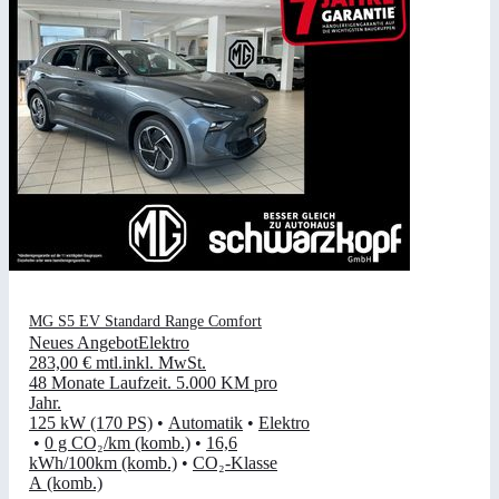
MG S5 EV Standard Range Comfort
Neues Angebot
Elektro
283,00 €
mtl.
inkl. MwSt.
48 Monate Laufzeit
.
5.000 KM pro
Jahr
.
125 kW (170 PS)
•
Automatik
•
Elektro
•
0 g CO₂/km (komb.)
•
16,6
kWh/100km (komb.)
•
CO₂-Klasse
A (komb.)