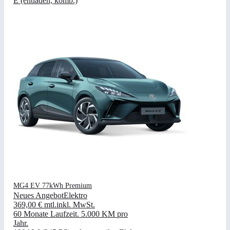
E (entladen, komb.)
MG4 EV 77kWh Premium
Neues Angebot
Elektro
369,00 €
mtl.
inkl. MwSt.
60 Monate Laufzeit
.
5.000 KM pro
Jahr
.