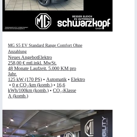
MG S5 EV Standard Range Comfort Ohne
Anzahlung
Neues Angebot
Elektro
258,00 €
mtl.
inkl. MwSt.
48 Monate Laufzeit
.
5.000 KM pro
Jahr
.
125 kW (170 PS)
•
Automatik
•
Elektro
•
0 g CO₂/km (komb.)
•
16,6
kWh/100km (komb.)
•
CO₂-Klasse
A (komb.)