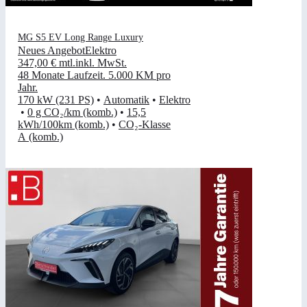
MG S5 EV Long Range Luxury
Neues Angebot
Elektro
347,00 €
mtl.
inkl. MwSt.
48 Monate Laufzeit
.
5.000 KM pro
Jahr
.
170 kW (231 PS)
•
Automatik
•
Elektro
•
0 g CO₂/km (komb.)
•
15,5
kWh/100km (komb.)
•
CO₂-Klasse
A (komb.)