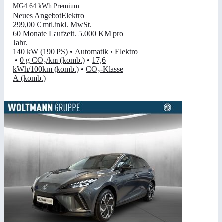
MG4 64 kWh Premium
Neues Angebot
Elektro
299,00 €
mtl.
inkl. MwSt.
60 Monate Laufzeit
.
5.000 KM pro
Jahr
.
140 kW (190 PS)
•
Automatik
•
Elektro
•
0 g CO₂/km (komb.)
•
17,6
kWh/100km (komb.)
•
CO₂-Klasse
A (komb.)