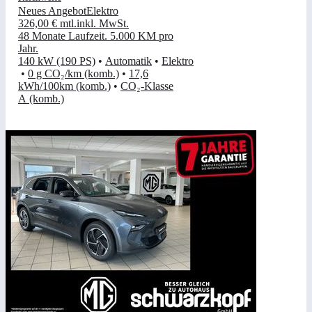
Neues Angebot
Elektro
326,00 €
mtl.
inkl. MwSt.
48 Monate Laufzeit
.
5.000 KM pro
Jahr
.
140 kW (190 PS)
•
Automatik
•
Elektro
•
0 g CO₂/km (komb.)
•
17,6
kWh/100km (komb.)
•
CO₂-Klasse
A (komb.)