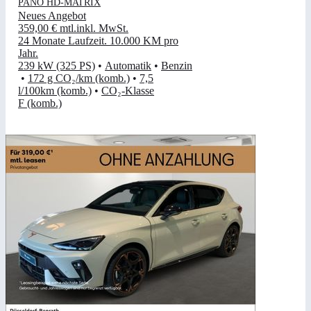
PANO HD-MATRIX
Neues Angebot
359,00 €
mtl.
inkl. MwSt.
24 Monate Laufzeit
.
10.000 KM pro
Jahr
.
239 kW (325 PS)
•
Automatik
•
Benzin
•
172 g CO₂/km (komb.)
•
7,5
l/100km (komb.)
•
CO₂-Klasse
F (komb.)