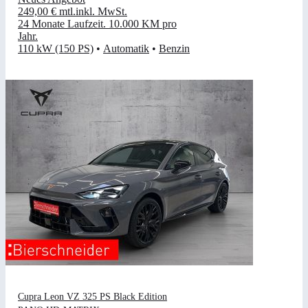
249,00 €
mtl.
inkl. MwSt.
24 Monate Laufzeit
.
10.000 KM pro
Jahr
.
110 kW (150 PS)
•
Automatik
•
Benzin
Cupra Leon VZ 325 PS Black Edition