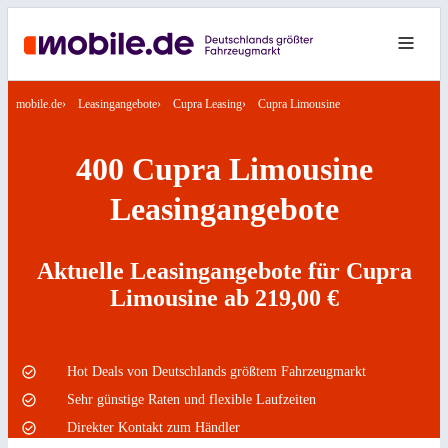
mobile.de
Leasingangebote
Cupra Leasing
Cupra Limousine
400 Cupra Limousine
Leasingangebote
Aktuelle Leasingangebote für Cupra
Limousine ab 219,00 €
Hot Deals von Deutschlands größtem Fahrzeugmarkt
Sehr günstige Raten und flexible Laufzeiten
Direkter Kontakt zum Händler