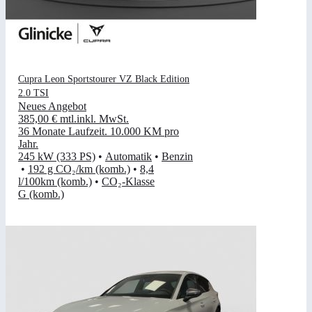
Cupra Leon Sportstourer VZ Black Edition
2.0 TSI
Neues Angebot
385,00 €
mtl.
inkl. MwSt.
36 Monate Laufzeit
.
10.000 KM pro
Jahr
.
245 kW (333 PS)
•
Automatik
•
Benzin
•
192 g CO₂/km (komb.)
•
8,4
l/100km (komb.)
•
CO₂-Klasse
G (komb.)