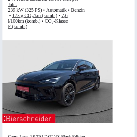
Jahr
.
239 kW (325 PS)
•
Automatik
•
Benzin
•
173 g CO₂/km (komb.)
•
7,6
l/100km (komb.)
•
CO₂-Klasse
F (komb.)
Cupra Leon 2.0 TSI DSG VZ Black Edition