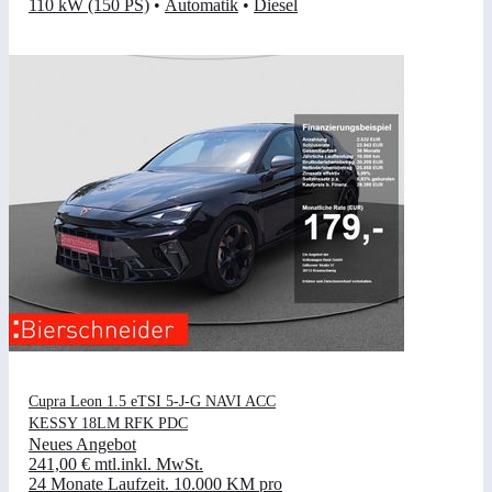
110 kW (150 PS)
•
Automatik
•
Diesel
Cupra Leon 1.5 eTSI 5-J-G NAVI ACC
KESSY 18LM RFK PDC
Neues Angebot
241,00 €
mtl.
inkl. MwSt.
24 Monate Laufzeit
.
10.000 KM pro