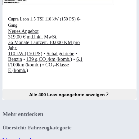
Cupra Leon 1.5 TSI 110 kW (150 PS) 6-
Gang
Neues Angebot
319,00 €
mtl.
inkl. MwSt.
36 Monate Laufzeit
.
10.000 KM pro
Jahr
.
110 kW (150 PS)
•
Schaltgetriebe
•
Benzin
•
139 g CO₂/km (komb.)
•
6,1
l/100km (komb.)
•
CO₂-Klasse
E (komb.)
Alle 400 Leasingangebote anzeigen
Mehr entdecken
Übersicht: Fahrzeugkategorie