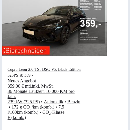
Cupra Leon 2.0 TSI DSG VZ Black Edition
325PS ab 359.-
Neues Angebot
359,00 €
mtl.
inkl. MwSt.
36 Monate Laufzeit
.
10.000 KM pro
Jahr
.
239 kW (325 PS)
•
Automatik
•
Benzin
•
172 g CO₂/km (komb.)
•
7,5
l/100km (komb.)
•
CO₂-Klasse
F (komb.)