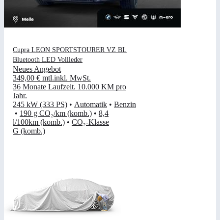
Cupra LEON SPORTSTOURER VZ BL
Bluetooth LED Vollleder
Neues Angebot
349,00 €
mtl.
inkl. MwSt.
36 Monate Laufzeit
.
10.000 KM pro
Jahr
.
245 kW (333 PS)
•
Automatik
•
Benzin
•
190 g CO₂/km (komb.)
•
8,4
l/100km (komb.)
•
CO₂-Klasse
G (komb.)