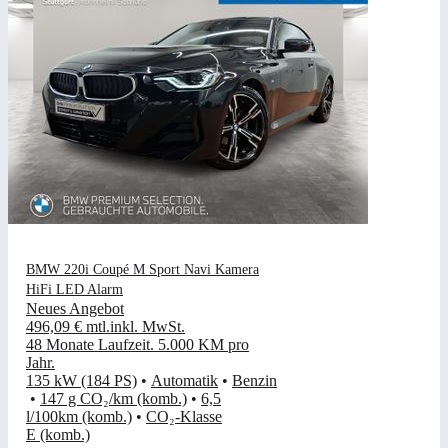
BMW 220i Coupé M Sport Navi Kamera
HiFi LED Alarm
Neues Angebot
496,09 €
mtl.
inkl. MwSt.
48 Monate Laufzeit
.
5.000 KM pro
Jahr
.
135 kW (184 PS)
•
Automatik
•
Benzin
•
147 g CO₂/km (komb.)
•
6,5
l/100km (komb.)
•
CO₂-Klasse
E (komb.)