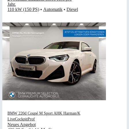
Jahr
.
110 kW (150 PS)
•
Automatik
•
Diesel
BMW 220d Coupé M Sport AHK Harman/K
LiveCockpitProf
Neues Angebot