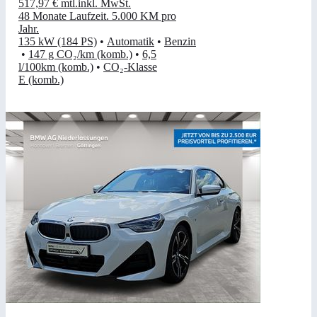
517,97 €
mtl.
inkl. MwSt.
48 Monate Laufzeit
.
5.000 KM pro
Jahr
.
135 kW (184 PS)
•
Automatik
•
Benzin
•
147 g CO₂/km (komb.)
•
6,5
l/100km (komb.)
•
CO₂-Klasse
E (komb.)