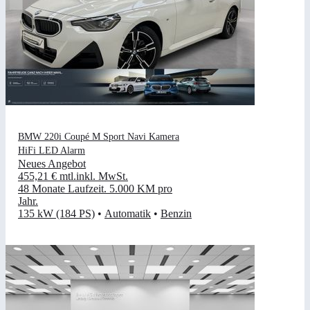
BMW 220i Coupé M Sport Navi Kamera
HiFi LED Alarm
Neues Angebot
455,21 €
mtl.
inkl. MwSt.
48 Monate Laufzeit
.
5.000 KM pro
Jahr
.
135 kW (184 PS)
•
Automatik
•
Benzin