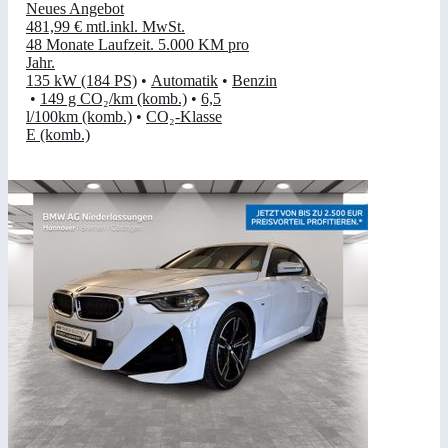
Neues Angebot
481,99 €
mtl.
inkl. MwSt.
48 Monate Laufzeit
.
5.000 KM pro
Jahr
.
135 kW (184 PS)
•
Automatik
•
Benzin
•
149 g CO₂/km (komb.)
•
6,5
l/100km (komb.)
•
CO₂-Klasse
E (komb.)