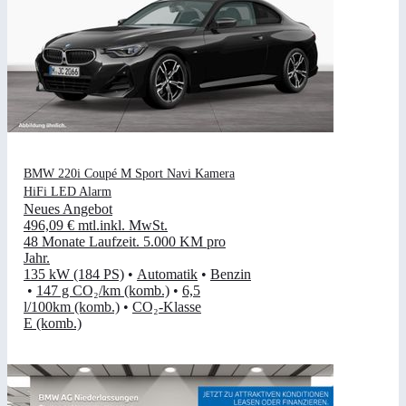
BMW 220i Coupé M Sport Navi Kamera
HiFi LED Alarm
Neues Angebot
496,09 €
mtl.
inkl. MwSt.
48 Monate Laufzeit
.
5.000 KM pro
Jahr
.
135 kW (184 PS)
•
Automatik
•
Benzin
•
147 g CO₂/km (komb.)
•
6,5
l/100km (komb.)
•
CO₂-Klasse
E (komb.)