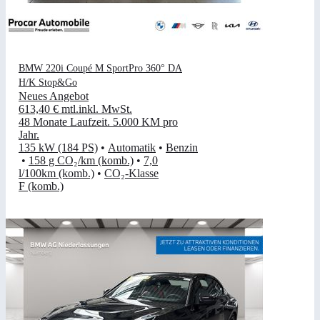
BMW 220i Coupé M SportPro 360° DA
H/K Stop&Go
Neues Angebot
613,40 €
mtl.
inkl. MwSt.
48 Monate Laufzeit
.
5.000 KM pro
Jahr
.
135 kW (184 PS)
•
Automatik
•
Benzin
•
158 g CO₂/km (komb.)
•
7,0
l/100km (komb.)
•
CO₂-Klasse
F (komb.)