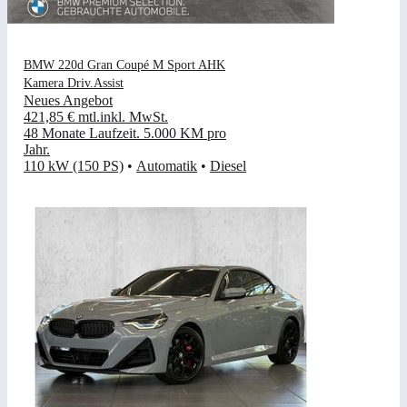
BMW 220d Gran Coupé M Sport AHK
Kamera Driv.Assist
Neues Angebot
421,85 €
mtl.
inkl. MwSt.
48 Monate Laufzeit
.
5.000 KM pro
Jahr
.
110 kW (150 PS)
•
Automatik
•
Diesel