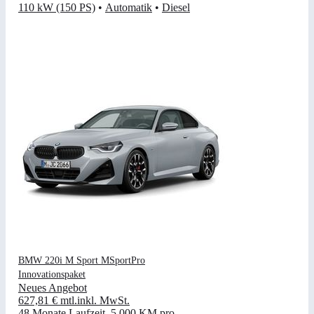
110 kW (150 PS)
•
Automatik
•
Diesel
BMW 220i M Sport MSportPro
Innovationspaket
Neues Angebot
627,81 €
mtl.
inkl. MwSt.
48 Monate Laufzeit
.
5.000 KM pro