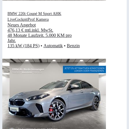
BMW 220i Coupé M Sport AHK
LiveCockpitProf Kamera
Neues Angebot
476,13 €
mtl.
inkl. MwSt.
48 Monate Laufzeit
.
5.000 KM pro
Jahr
.
135 kW (184 PS)
•
Automatik
•
Benzin