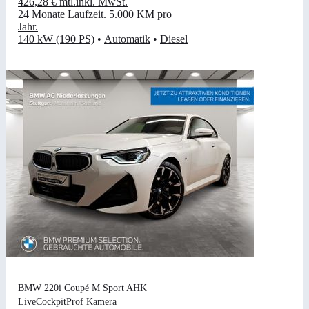
426,28 €
mtl.
inkl. MwSt.
24 Monate Laufzeit
.
5.000 KM pro
Jahr
.
140 kW (190 PS)
•
Automatik
•
Diesel
BMW 220i Coupé M Sport AHK
LiveCockpitProf Kamera