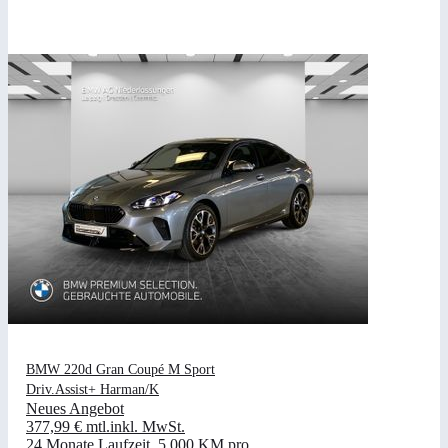
BMW 220d Gran Coupé M Sport
Driv.Assist+ Harman/K
Neues Angebot
377,99 €
mtl.
inkl. MwSt.
24 Monate Laufzeit
.
5.000 KM pro