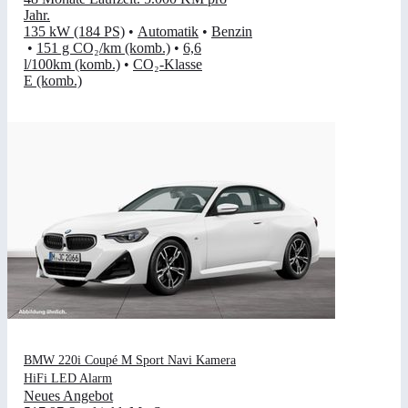
Jahr
.
135 kW (184 PS)
•
Automatik
•
Benzin
•
151 g CO₂/km (komb.)
•
6,6
l/100km (komb.)
•
CO₂-Klasse
E (komb.)
BMW 220i Coupé M Sport Navi Kamera
HiFi LED Alarm
Neues Angebot