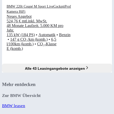
BMW 220i Coupé M Sport LiveCockpitProf
Kamera HiFi
Neues Angebot
524,76 €
mtl.
inkl. MwSt.
48 Monate Laufzeit
.
5.000 KM pro
Jahr
.
135 kW (184 PS)
•
Automatik
•
Benzin
•
147 g CO₂/km (komb.)
•
6,5
l/100km (komb.)
•
CO₂-Klasse
E (komb.)
Alle 43 Leasingangebote anzeigen
Mehr entdecken
Zur BMW Übersicht
BMW leasen