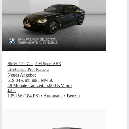
BMW 220i Coupé M Sport AHK
LiveCockpitProf Kamera
Neues Angebot
519,84 €
mtl.
inkl. MwSt.
48 Monate Laufzeit
.
5.000 KM pro
Jahr
.
135 kW (184 PS)
•
Automatik
•
Benzin