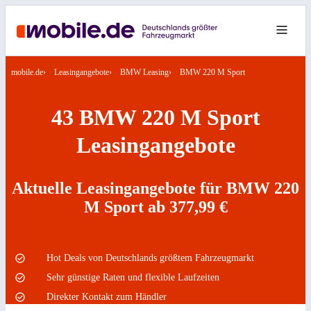
mobile.de
Leasingangebote
BMW Leasing
BMW 220 M Sport
43 BMW 220 M Sport
Leasingangebote
Aktuelle Leasingangebote für BMW 220
M Sport ab 377,99 €
Hot Deals von Deutschlands größtem Fahrzeugmarkt
Sehr günstige Raten und flexible Laufzeiten
Direkter Kontakt zum Händler