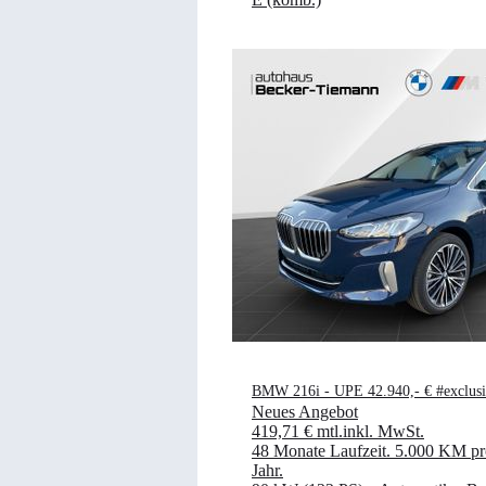
BMW 216i - UPE 42.940,- € #exclus
Neues Angebot
419,71 €
mtl.
inkl. MwSt.
48 Monate Laufzeit
.
5.000 KM pr
Jahr
.