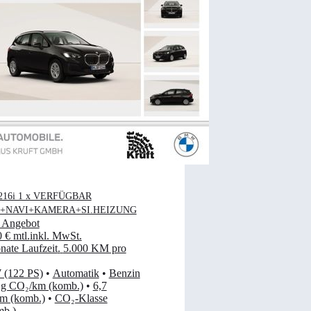
16i 1 x VERFÜGBAR
M+NAVI+KAMERA+SI.HEIZUNG
 Angebot
0 €
mtl.
inkl. MwSt.
ate Laufzeit
.
5.000 KM pro
 (122 PS)
•
Automatik
•
Benzin
 g CO₂/km (komb.)
•
6,7
km (komb.)
•
CO₂-Klasse
mb.)