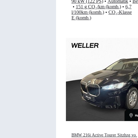
90 kW (122 PS)
•
Automatik
•
Be
•
151 g CO₂/km (komb.)
•
6,7
l/100km (komb.)
•
CO₂-Klasse
E (komb.)
BMW 216i Active Tourer Sitzhzg vo.