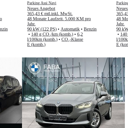
Parking Assi Navi
Parkin
Neues Angebot
Neues
365,43 €
mtl.
inkl. MwSt.
365,4
o
48 Monate Laufzeit
.
5.000 KM pro
48 Mon
Jahr
.
Jahr
.
nzin
90 kW (122 PS)
•
Automatik
•
Benzin
90 kW
•
140 g CO₂/km (komb.)
•
6,2
•
140
l/100km (komb.)
•
CO₂-Klasse
l/100
E (komb.)
E (ko