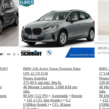
 NAVI
BMW 216i Active Tourer Premium Paket
BMW 2
UPE 42.570 EUR
17"L
Neues Angebot
Neues
375,00 €
mtl.
inkl. MwSt.
339,0
o
48 Monate Laufzeit
.
5.000 KM pro
48 Mon
Jahr
.
Jahr
.
nzin
90 kW (122 PS)
•
Automatik
•
Benzin
90 kW
•
141 g CO₂/km (komb.)
•
6,2
•
152
l/100km (komb.)
•
CO₂-Klasse
l/100
E (komb.)
E (ko