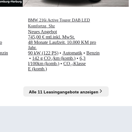
BMW 216i Active Tourer DAB LED
Komfortzg. Shz
Neues Angebot
745,00 €
mtl.
inkl. MwSt.
o
48 Monate Laufzeit
.
10.000 KM pro
Jahr
.
nzin
90 kW (122 PS)
•
Automatik
•
Benzin
•
142 g CO₂/km (komb.)
•
6,3
l/100km (komb.)
•
CO₂-Klasse
E (komb.)
Alle 11 Leasingangebote anzeigen