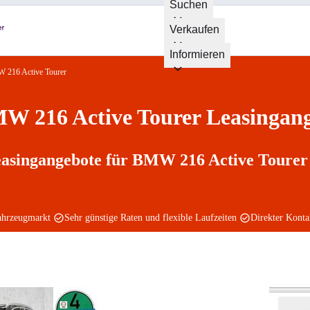
Suchen
Verkaufen
Informieren
 216 Active Tourer
W 216 Active Tourer Leasingan
easingangebote für BMW 216 Active Tourer 
ahrzeugmarkt
Sehr günstige Raten und flexible Laufzeiten
Direkter Kont