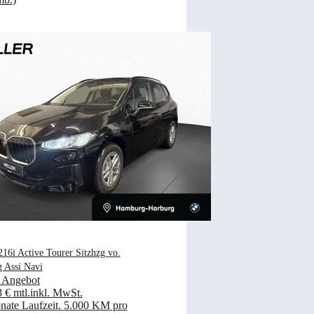
6i Active Tourer Sitzhzg vo.
g Assi Navi
 Angebot
3 €
mtl.
inkl. MwSt.
ate Laufzeit
.
5.000 KM pro