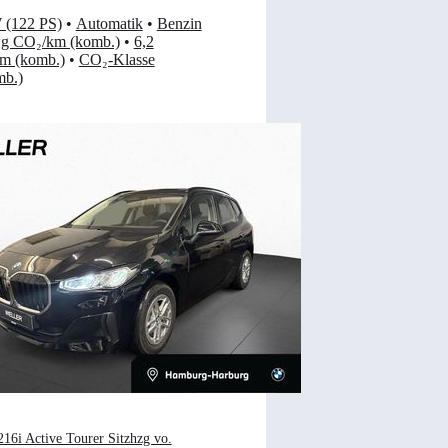
 (122 PS)
•
Automatik
•
Benzin
 g CO₂/km (komb.)
•
6,2
km (komb.)
•
CO₂-Klasse
mb.)
6i Active Tourer Sitzhzg vo.