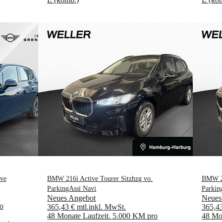
ive
BMW 216i Active Tourer Sitzhzg vo.
BMW 21
ParkingAssi Navi
Parkin
Neues Angebot
Neues
o
365,43 €
mtl.
inkl. MwSt.
365,4
48 Monate Laufzeit
.
5.000 KM pro
48 Mon