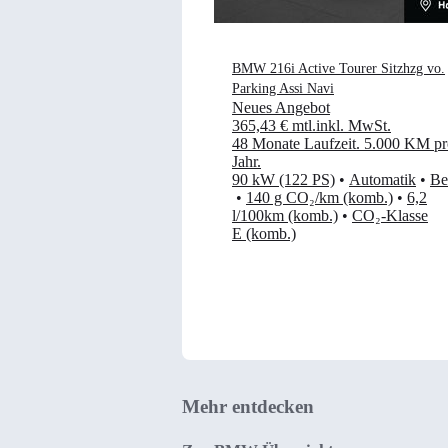
BMW 216i Active Tourer Sitzhzg vo.
Parking Assi Navi
Neues Angebot
365,43 €
mtl.
inkl. MwSt.
48 Monate Laufzeit
.
5.000 KM pr
Jahr
.
90 kW (122 PS)
•
Automatik
•
Be
•
140 g CO₂/km (komb.)
•
6,2
l/100km (komb.)
•
CO₂-Klasse
E (komb.)
Mehr entdecken