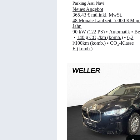
Parking Assi Navi
Neues Angebot
365,43 €
mtl.
inkl. MwSt.
48 Monate Laufzeit
.
5.000 KM pr
Jahr
.
90 kW (122 PS)
•
Automatik
•
Be
•
140 g CO₂/km (komb.)
•
6,2
l/100km (komb.)
•
CO₂-Klasse
E (komb.)