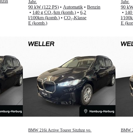
nzin
Jahr
.
Jahr
.
90 kW (122 PS)
•
Automatik
•
Benzin
90 kW
•
140 g CO₂/km (komb.)
•
6,2
•
140
l/100km (komb.)
•
CO₂-Klasse
l/100
E (komb.)
E (ko
BMW 216i Active Tourer Sitzhzg vo.
BMW 21