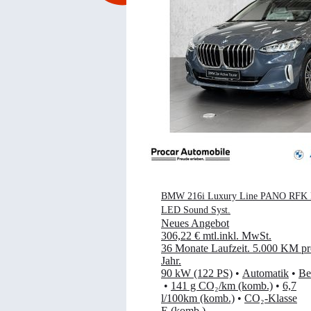
BMW 216i Luxury Line PANO RFK
LED Sound Syst.
Neues Angebot
306,22 €
mtl.
inkl. MwSt.
36 Monate Laufzeit
.
5.000 KM pr
Jahr
.
90 kW (122 PS)
•
Automatik
•
Be
•
141 g CO₂/km (komb.)
•
6,7
l/100km (komb.)
•
CO₂-Klasse
E (komb.)