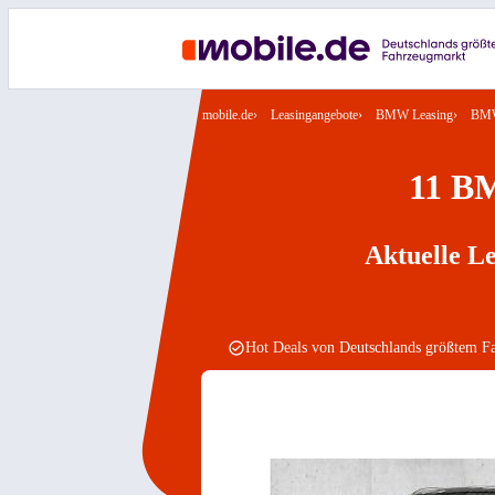
mobile.de
Leasingangebote
BMW Leasing
BMW
11 BM
Aktuelle L
Hot Deals von Deutschlands größtem F