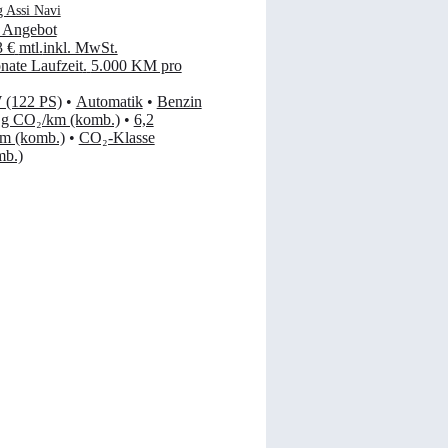
g Assi Navi
 Angebot
3 €
mtl.
inkl. MwSt.
ate Laufzeit
.
5.000 KM pro
 (122 PS)
•
Automatik
•
Benzin
 g CO₂/km (komb.)
•
6,2
km (komb.)
•
CO₂-Klasse
mb.)