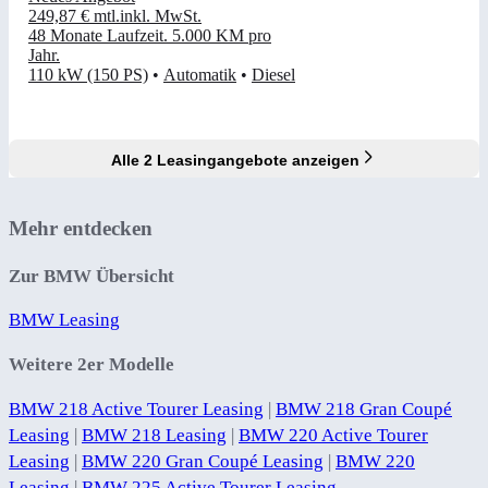
249,87 €
mtl.
inkl. MwSt.
48 Monate Laufzeit
.
5.000 KM pro
Jahr
.
110 kW (150 PS)
•
Automatik
•
Diesel
Alle 2 Leasingangebote anzeigen
Mehr entdecken
Zur BMW Übersicht
BMW Leasing
Weitere 2er Modelle
BMW 218 Active Tourer Leasing
|
BMW 218 Gran Coupé
Leasing
|
BMW 218 Leasing
|
BMW 220 Active Tourer
Leasing
|
BMW 220 Gran Coupé Leasing
|
BMW 220
Leasing
|
BMW 225 Active Tourer Leasing