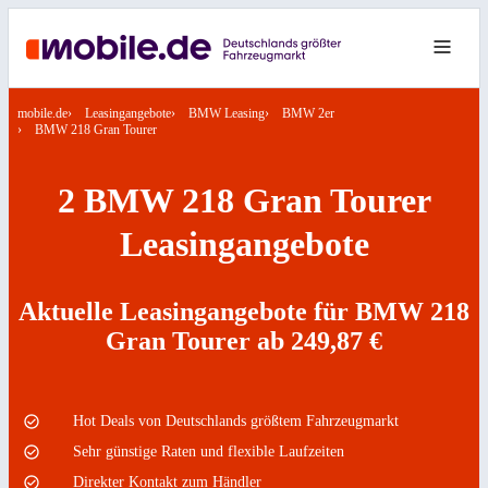
mobile.de
Leasingangebote
BMW Leasing
BMW 2er
BMW 218 Gran Tourer
2 BMW 218 Gran Tourer
Leasingangebote
Aktuelle Leasingangebote für BMW 218
Gran Tourer ab 249,87 €
Hot Deals von Deutschlands größtem Fahrzeugmarkt
Sehr günstige Raten und flexible Laufzeiten
Direkter Kontakt zum Händler