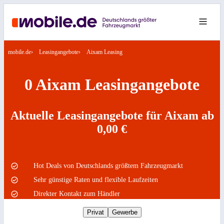
mobile.de
Leasingangebote
Aixam Leasing
0 Aixam Leasingangebote
Aktuelle Leasingangebote für Aixam ab
0,00 €
Hot Deals von Deutschlands größtem Fahrzeugmarkt
Sehr günstige Raten und flexible Laufzeiten
Direkter Kontakt zum Händler
Privat
Gewerbe