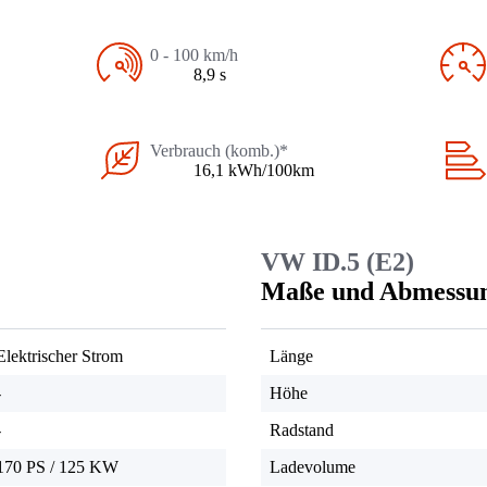
0 - 100 km/h
8,9 s
Verbrauch (komb.)*
16,1 kWh/100km
VW ID.5 (E2)
Maße und Abmessu
Elektrischer Strom
Länge
-
Höhe
-
Radstand
170 PS
/
125 KW
Ladevolume