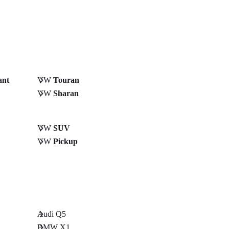
ant
VW
Touran
VW
Sharan
VW
SUV
VW
Pickup
Audi Q5
BMW X1