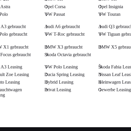
 Astra
Opel Corsa
Opel Insignia
Polo
VW Passat
VW Touran
 A3 gebraucht
Audi A6 gebraucht
Audi Q3 gebrauc
olo gebraucht
VW T-Roc gebraucht
VW Tiguan gebra
X1 gebraucht
BMW X3 gebraucht
BMW X5 gebrau
 Focus gebraucht
Skoda Octavia gebraucht
 A3 Leasing
VW Polo Leasing
Škoda Fabia Lea
ult Zoe Leasing
Dacia Spring Leasing
Nissan Leaf Leas
to Leasing
Hybrid Leasing
Kleinwagen Leas
auchtwagen
Privat Leasing
Gewerbe Leasin
ing