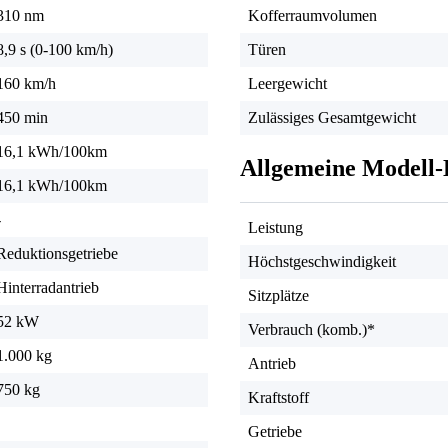
310 nm
Kofferraumvolumen
8,9 s (0-100 km/h)
Türen
160 km/h
Leergewicht
450 min
Zulässiges Gesamtgewicht
16,1 kWh/100km
Allgemeine Modell-
16,1 kWh/100km
-
Leistung
Reduktionsgetriebe
Höchstgeschwindigkeit
Hinterradantrieb
Sitzplätze
52 kW
Verbrauch (komb.)*
1.000 kg
Antrieb
750 kg
Kraftstoff
Getriebe