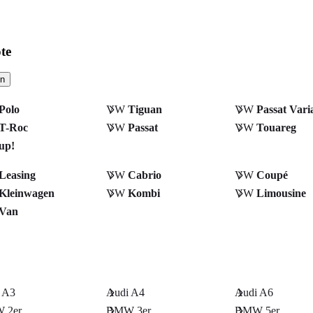
te
en
Polo
VW
Tiguan
VW
Passat Vari
T-Roc
VW
Passat
VW
Touareg
up!
Leasing
VW
Cabrio
VW
Coupé
Kleinwagen
VW
Kombi
VW
Limousine
Van
 A3
Audi A4
Audi A6
 2er
BMW 3er
BMW 5er