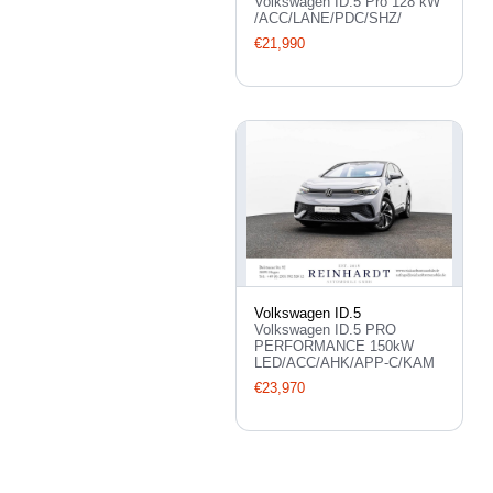
Volkswagen ID.5 Pro 128 kW
/ACC/LANE/PDC/SHZ/
€21,990
Volkswagen ID.5
Volkswagen ID.5 PRO
PERFORMANCE 150kW
LED/ACC/AHK/APP-C/KAM
€23,970