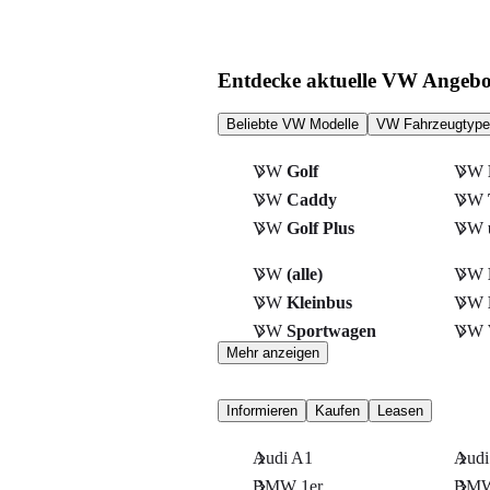
Entdecke aktuelle VW Angebo
Beliebte VW Modelle
VW Fahrzeugtyp
VW
Golf
VW
VW
Caddy
VW
VW
Golf Plus
VW
VW
(alle)
VW
VW
Kleinbus
VW
VW
Sportwagen
VW
Mehr anzeigen
Informieren
Kaufen
Leasen
Audi A1
Audi
BMW 1er
BMW