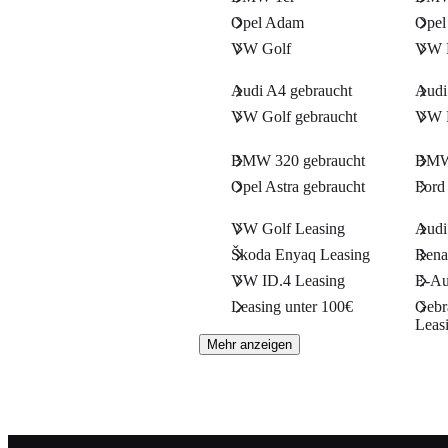
Opel Adam
Opel
VW Golf
VW 
Audi A4 gebraucht
Audi
VW Golf gebraucht
VW P
BMW 320 gebraucht
BMW 
Opel Astra gebraucht
Ford
VW Golf Leasing
Audi
Škoda Enyaq Leasing
Rena
VW ID.4 Leasing
E-Au
Leasing unter 100€
Gebr
Leas
Mehr anzeigen