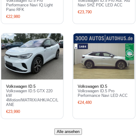
Volkswagen ID.5 Pro
Volkswagen ID.5 Pro Aut. Alu
Performance Navi IQ.Light
Navi SHZ PDC LED ACC
Pano RFK
€23,790
€22,980
Volkswagen ID.5
Volkswagen ID.5
Volkswagen ID.5 GTX 220
Volkswagen ID.5 Pro
kW
Performance Navi LED ACC
4Motion/MATRIX/AHK/ACC/L
€24,480
ANE
€23,990
Alle ansehen