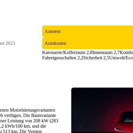
Autotest
Autokosten
er 2023
Karosserie/Kofferraum 2,8
Innenraum 2,7
Komfor
Fahreigenschaften 2,2
Sicherheit 2,5
Umwelt/EcoT
enen Motorisierungsvarianten
ieb verfügen. Die Basisvariante
iner Leistung von 208 kW (283
13,2 kWh/100 km, und die
u 513 km. Die Version