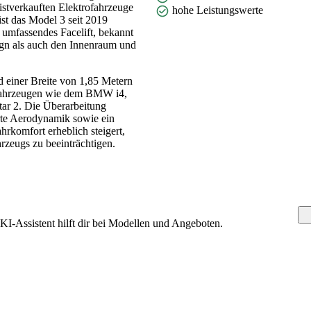
istverkauften Elektrofahrzeuge
hohe Leistungswerte
ist das Model 3 seit 2019
in umfassendes Facelift, bekannt
ign als auch den Innenraum und
 einer Breite von 1,85 Metern
 Fahrzeugen wie dem BMW i4,
ar 2. Die Überarbeitung
rte Aerodynamik sowie ein
rkomfort erheblich steigert,
rzeugs zu beeinträchtigen.
KI-Assistent hilft dir bei Modellen und Angeboten.