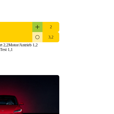
2
3,2
t 2,2
Motor/Antrieb 1,2
est 1,1