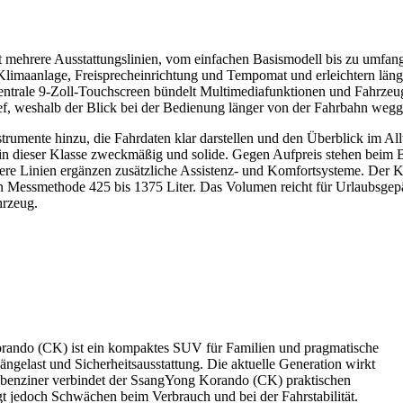
ehrere Ausstattungslinien, vom einfachen Basismodell bis zu umfangr
n Klimaanlage, Freisprecheinrichtung und Tempomat und erleichtern läng
entrale 9-Zoll-Touchscreen bündelt Multimediafunktionen und Fahrzeu
v tief, weshalb der Blick bei der Bedienung länger von der Fahrbahn wegg
trumente hinzu, die Fahrdaten klar darstellen und den Überblick im All
in dieser Klasse zweckmäßig und solide. Gegen Aufpreis stehen beim 
ere Linien ergänzen zusätzliche Assistenz- und Komfortsysteme. Der Ko
iven Messmethode 425 bis 1375 Liter. Das Volumen reicht für Urlaubsge
hrzeug.
rando (CK) ist ein kompaktes SUV für Familien und pragmatische
hängelast und Sicherheitsausstattung. Die aktuelle Generation wirkt
obenziner verbindet der SsangYong Korando (CK) praktischen
t jedoch Schwächen beim Verbrauch und bei der Fahrstabilität.