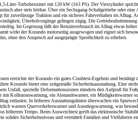
,5-Liter-Turbobenziner mit 120 kW (163 PS). Der Vierzylinder sprich
 akustisch aber stets hörbar. Über ein Sechsgang-Schaltgetriebe oder ein
gt für zuverlässige Traktion und ein sicheres Fahrverhalten im Alltag. 
indigkeit, Überholvorgänge gelingen zügig. Die Getriebeabstimmung se
niedrig. Im Gegenzug fällt der Benzinverbrauch im Alltag etwas höher 
Damit wirkt der Korando motorseitig ausgewogen und eignet sich besond
hn, ohne den Anspruch auf ausgeprägte Sportlichkeit zu erheben.
onen erreichte der Korando ein gutes Crashtest-Ergebnis und bestätigt 
hrte Korando bietet eine zeitgemäße Sicherheitsausstattung. Eine steif
inem Unfall, spezielle Deformationszonen mindern den Aufprall für Fuß
r mit Kollisionswarnung, ein Abstandswarner, ein Müdigkeitswarner s
ltag entlasten. In höheren Ausstattungslinien überwachen ein Spurwech
ätzlich warnen Querverkehrswarner und Ausstiegswarnung, was besonder
aus höherem Tempo. Beim Ausweichtest greift das elektronische Stabili
in solides Sicherheitsniveau und vermittelt Familien und Vielfahrern ei