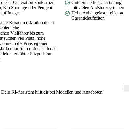
 dieser Generation konkurriert
Gute Sicherheitsausstattung
, Kia Sportage oder Peugeot
mit vielen Assistenzsystemen
 auf Image.
Hohe Anhängelast und lange
Garantielaufzeiten
iante Korando e-Motion deckt
chiedliche
schen Vielfahrer bis zum
 suchen viel Platz, hohe
 ohne in die Preisregionen
Markenportfolio ordnet sich das
t leicht erhöhter Sitzposition
n.
ein KI-Assistent hilft dir bei Modellen und Angeboten.