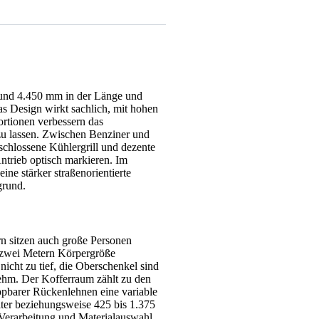
und 4.450 mm in der Länge und
s Design wirkt sachlich, mit hohen
ortionen verbessern das
zu lassen. Zwischen Benziner und
schlossene Kühlergrill und dezente
ntrieb optisch markieren. Im
ine stärker straßenorientierte
grund.
n sitzen auch große Personen
p zwei Metern Körpergröße
icht zu tief, die Oberschenkel sind
nehm. Der Kofferraum zählt zu den
ppbarer Rückenlehnen eine variable
ter beziehungsweise 425 bis 1.375
 Verarbeitung und Materialauswahl