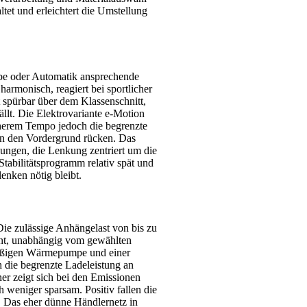
ltet und erleichtert die Umstellung
ebe oder Automatik ansprechende
harmonisch, reagiert bei sportlicher
t spürbar über dem Klassenschnitt,
ällt. Die Elektrovariante e-Motion
 höherem Tempo jedoch die begrenzte
in den Vordergrund rücken. Das
ngen, die Lenkung zentriert um die
 Stabilitätsprogramm relativ spät und
nken nötig bleibt.
ie zulässige Anhängelast von bis zu
ant, unabhängig vom gewählten
nmäßigen Wärmepumpe und einer
h die begrenzte Ladeleistung an
r zeigt sich bei den Emissionen
 weniger sparsam. Positiv fallen die
. Das eher dünne Händlernetz in