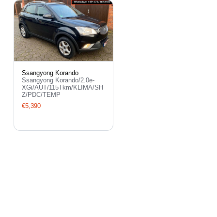
Ssangyong Korando
Ssangyong Korando/2.0e-
XGi/AUT/115Tkm/KLIMA/SH
Z/PDC/TEMP
€5,390