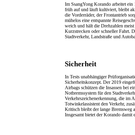
Im SsangYong Korando arbeitet ein 1
früh auf und läuft kultiviert, bleibt
die Vorderräder, der Frontantrieb sor
mühelos eine entspannte Reisegeschw
weich und hält die Drehzahlen meist 
Kurzstrecken oder schneller Fahrt. 
Stadtverkehr, Landstraße und Autoba
Sicherheit
In Tests unabhängiger Prüforganisati
Sicherheitskonzept. Der 2019 eingefü
Airbags schützen die Insassen bei e
Notbremssystem für den Stadtverkeh
Verkehrszeichenerkennung, die im Al
Totwinkelassistent den Verkehr, zus
Kritisch bleibt der lange Bremsweg 
Insgesamt bietet der Korando damit e