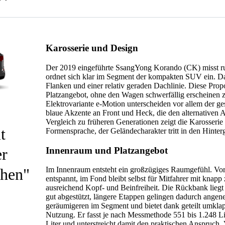
Karosserie und Design
Der 2019 eingeführte SsangYong Korando (CK) misst r
ordnet sich klar im Segment der kompakten SUV ein. Da
Flanken und einer relativ geraden Dachlinie. Diese Prop
Platzangebot, ohne den Wagen schwerfällig erscheinen 
Elektrovariante e-Motion unterscheiden vor allem der ge
blaue Akzente an Front und Heck, die den alternativen A
Vergleich zu früheren Generationen zeigt die Karosserie e
t
Formensprache, der Geländecharakter tritt in den Hinter
Innenraum und Platzangebot
er
chen
Im Innenraum entsteht ein großzügiges Raumgefühl. Vor
entspannt, im Fond bleibt selbst für Mitfahrer mit knap
ausreichend Kopf- und Beinfreiheit. Die Rückbank liegt n
gut abgestützt, längere Etappen gelingen dadurch ange
geräumigeren im Segment und bietet dank geteilt umkla
Nutzung. Er fasst je nach Messmethode 551 bis 1.248 Li
Liter und unterstreicht damit den praktischen Anspruch.