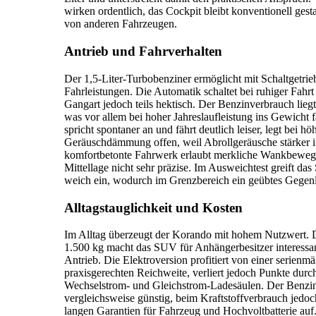
wirken ordentlich, das Cockpit bleibt konventionell gesta
von anderen Fahrzeugen.
Antrieb und Fahrverhalten
Der 1,5-Liter-Turbobenziner ermöglicht mit Schaltgetri
Fahrleistungen. Die Automatik schaltet bei ruhiger Fahrt 
Gangart jedoch teils hektisch. Der Benzinverbrauch lieg
was vor allem bei hoher Jahreslaufleistung ins Gewicht f
spricht spontaner an und fährt deutlich leiser, legt bei
Geräuschdämmung offen, weil Abrollgeräusche stärker 
komfortbetonte Fahrwerk erlaubt merkliche Wankbewegu
Mittellage nicht sehr präzise. Im Ausweichtest greift das
weich ein, wodurch im Grenzbereich ein geübtes Gegenle
Alltagstauglichkeit und Kosten
Im Alltag überzeugt der Korando mit hohem Nutzwert. D
1.500 kg macht das SUV für Anhängerbesitzer interess
Antrieb. Die Elektroversion profitiert von einer serie
praxisgerechten Reichweite, verliert jedoch Punkte durc
Wechselstrom- und Gleichstrom-Ladesäulen. Der Benzine
vergleichsweise günstig, beim Kraftstoffverbrauch jedoch
langen Garantien für Fahrzeug und Hochvoltbatterie auf