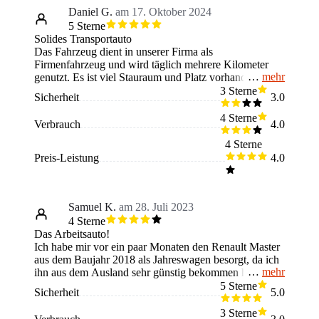
Daniel G.
am 17. Oktober 2024
5 Sterne
Solides Transportauto
Das Fahrzeug dient in unserer Firma als
Firmenfahrzeug und wird täglich mehrere Kilometer
mehr
genutzt. Es ist viel Stauraum und Platz vorhanden. Wir
können damit sehr viel transportieren und sind damit
3 Sterne
Sicherheit
3.0
vollkommen zufrieden. Die Bedienung ist sehr gut und
das System lässt sich einfach zu bedienen. Das
4 Sterne
Verbrauch
4.0
Fahrzeug fährt gut und lässt sich ebenso einfach zu
bedienen. Es ist ein sehr gutes Nutzfahrzeug und würde
4 Sterne
es immer wieder kaufen.
Preis-Leistung
4.0
Samuel K.
am 28. Juli 2023
4 Sterne
Das Arbeitsauto!
Ich habe mir vor ein paar Monaten den Renault Master
aus dem Baujahr 2018 als Jahreswagen besorgt, da ich
mehr
ihn aus dem Ausland sehr günstig bekommen hab. Ich
finde das für diesen günstigen Preis die Ausstattung des
5 Sterne
Sicherheit
5.0
Führerhauses top ist👍🏼. Zum Beispiel hat es eine
3 Sterne
Handy-Funktion, drei Sitze und einen an sich großen