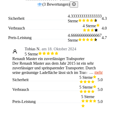
(
3
Bewertungen
)
4.333333333333333
Sicherheit
4.3
Sterne
4 Sterne
Verbrauch
4.0
4.666666666666667
Preis-Leistung
4.7
Sterne
Tobias N.
am 18. Oktober 2024
5 Sterne
Renault Master ein zuverlässiger Trabsporter
Der Renault Master aus dem Jahr 2015 ist ein sehr
zuverlässiger und spritsparender Transporter. Durch
mehr
seine geräumige Ladefläche lässt sich im Transporter
sehr viel verstauen und sorgt daher für ein optimales
5 Sterne
Sicherheit
5.0
Arbeitsfahrzeug. Die Leistung des Fahrzeug ist in
Ordnung und auch der Komfort im Fahrzeug sowie die
5 Sterne
Verbrauch
5.0
zu Verfügung stehenden Sonderausstattung machen den
Transporter zu einem absoluten Vielfahrer-Auto.
5 Sterne
Preis-Leistung
5.0