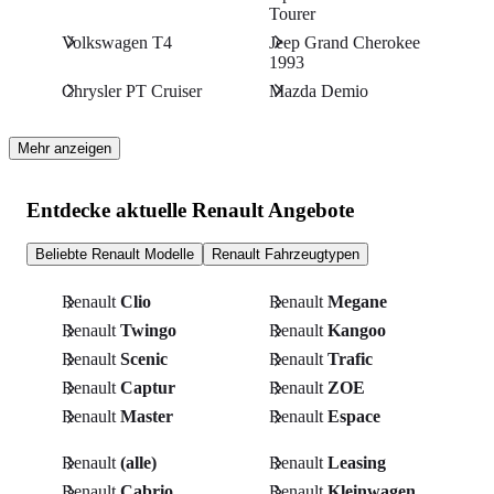
Tourer
Volkswagen T4
Jeep Grand Cherokee
1993
Chrysler PT Cruiser
Mazda Demio
Mehr anzeigen
Entdecke aktuelle Renault Angebote
Beliebte Renault Modelle
Renault Fahrzeugtypen
Renault
Clio
Renault
Megane
Renault
Twingo
Renault
Kangoo
Renault
Scenic
Renault
Trafic
Renault
Captur
Renault
ZOE
Renault
Master
Renault
Espace
Renault
(alle)
Renault
Leasing
Renault
Cabrio
Renault
Kleinwagen