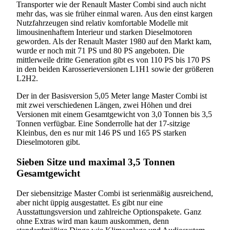
Transporter wie der Renault Master Combi sind auch nicht
mehr das, was sie früher einmal waren. Aus den einst kargen
Nutzfahrzeugen sind relativ komfortable Modelle mit
limousinenhaftem Interieur und starken Dieselmotoren
geworden. Als der Renault Master 1980 auf den Markt kam,
wurde er noch mit 71 PS und 80 PS angeboten. Die
mittlerweile dritte Generation gibt es von 110 PS bis 170 PS
in den beiden Karosserieversionen L1H1 sowie der größeren
L2H2.
Der in der Basisversion 5,05 Meter lange Master Combi ist
mit zwei verschiedenen Längen, zwei Höhen und drei
Versionen mit einem Gesamtgewicht von 3,0 Tonnen bis 3,5
Tonnen verfügbar. Eine Sonderrolle hat der 17-sitzige
Kleinbus, den es nur mit 146 PS und 165 PS starken
Dieselmotoren gibt.
Sieben Sitze und maximal 3,5 Tonnen
Gesamtgewicht
Der siebensitzige Master Combi ist serienmäßig ausreichend,
aber nicht üppig ausgestattet. Es gibt nur eine
Ausstattungsversion und zahlreiche Optionspakete. Ganz
ohne Extras wird man kaum auskommen, denn