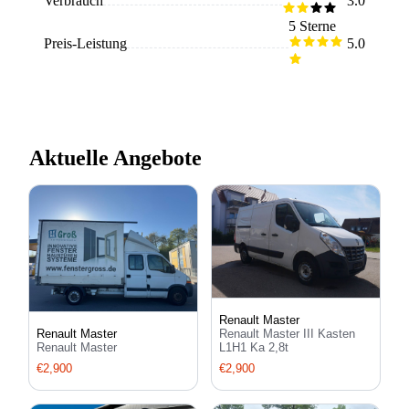
Verbrauch
3.0
Laderaum. Was sich leider nicht vermeiden lässt, ist der
hohe Spritverbrauch des Wagens und die schnelle
5 Sterne
Abnutzung der Bremsbeläge. Aber insgesamt lässt sich
Preis-Leistung
5.0
sagen, dass es ein sehr preiswertes Arbeitsauto ist.
Aktuelle Angebote
Renault Master
Renault Master
Renault Master III Kasten
Renault Master
L1H1 Ka 2,8t
€2,900
€2,900