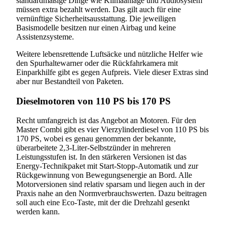
standardmäßige Dinge wie Klimaanlage und Audiosystem
müssen extra bezahlt werden. Das gilt auch für eine
vernünftige Sicherheitsausstattung. Die jeweiligen
Basismodelle besitzen nur einen Airbag und keine
Assistenzsysteme.
Weitere lebensrettende Luftsäcke und nützliche Helfer wie
den Spurhaltewarner oder die Rückfahrkamera mit
Einparkhilfe gibt es gegen Aufpreis. Viele dieser Extras sind
aber nur Bestandteil von Paketen.
Dieselmotoren von 110 PS bis 170 PS
Recht umfangreich ist das Angebot an Motoren. Für den
Master Combi gibt es vier Vierzylinderdiesel von 110 PS bis
170 PS, wobei es genau genommen der bekannte,
überarbeitete 2,3-Liter-Selbstzünder in mehreren
Leistungsstufen ist. In den stärkeren Versionen ist das
Energy-Technikpaket mit Start-Stopp-Automatik und zur
Rückgewinnung von Bewegungsenergie an Bord. Alle
Motorversionen sind relativ sparsam und liegen auch in der
Praxis nahe an den Normverbrauchswerten. Dazu beitragen
soll auch eine Eco-Taste, mit der die Drehzahl gesenkt
werden kann.