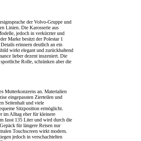
Designsprache der Volvo-Gruppe und
ren Linien. Die Karosserie aus
odelle, jedoch in verkürzter und
der Marke besitzt der Polestar 1
etails erinnern deutlich an ein
ild wirkt elegant und zurückhaltend
mance lieber dezent inszeniert. Die
 sportliche Rolle, schränken aber die
es Mutterkonzerns an. Materialien
zise eingepassten Zierteilen und
n Seitenhalt und viele
equeme Sitzposition ermöglicht.
 im Alltag eher für kleinere
m fasst 135 Liter und wird durch die
 Gepäck für längere Reisen nur
ntralen Touchscreen wirkt modern.
egen jedoch in verschachtelten