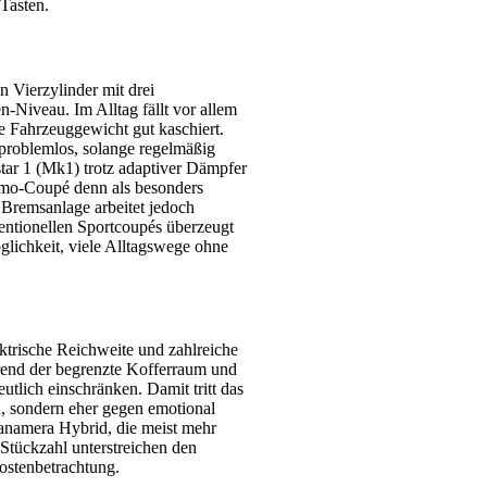
Tasten.
 Vierzylinder mit drei
-Niveau. Im Alltag fällt vor allem
e Fahrzeuggewicht gut kaschiert.
 problemlos, solange regelmäßig
star 1 (Mk1) trotz adaptiver Dämpfer
ismo-Coupé denn als besonders
e Bremsanlage arbeitet jedoch
ventionellen Sportcoupés überzeugt
glichkeit, viele Alltagswege ohne
ektrische Reichweite und zahlreiche
rend der begrenzte Kofferraum und
tlich einschränken. Damit tritt das
 sondern eher gegen emotional
Panamera Hybrid, die meist mehr
Stückzahl unterstreichen den
ostenbetrachtung.