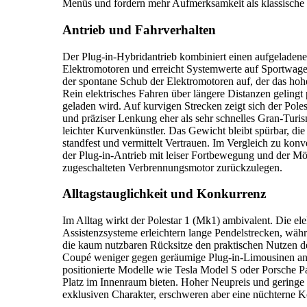
Menüs und fordern mehr Aufmerksamkeit als klassische 
Antrieb und Fahrverhalten
Der Plug-in-Hybridantrieb kombiniert einen aufgeladenen
Elektromotoren und erreicht Systemwerte auf Sportwagen
der spontane Schub der Elektromotoren auf, der das hoh
Rein elektrisches Fahren über längere Distanzen gelingt
geladen wird. Auf kurvigen Strecken zeigt sich der Pole
und präziser Lenkung eher als sehr schnelles Gran-Tur
leichter Kurvenkünstler. Das Gewicht bleibt spürbar, di
standfest und vermittelt Vertrauen. Im Vergleich zu kon
der Plug-in-Antrieb mit leiser Fortbewegung und der Mö
zugeschalteten Verbrennungsmotor zurückzulegen.
Alltagstauglichkeit und Konkurrenz
Im Alltag wirkt der Polestar 1 (Mk1) ambivalent. Die el
Assistenzsysteme erleichtern lange Pendelstrecken, wäh
die kaum nutzbaren Rücksitze den praktischen Nutzen deu
Coupé weniger gegen geräumige Plug-in-Limousinen an,
positionierte Modelle wie Tesla Model S oder Porsche 
Platz im Innenraum bieten. Hoher Neupreis und geringe 
exklusiven Charakter, erschweren aber eine nüchterne K