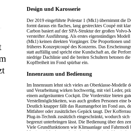
Design und Karosserie
Der 2019 eingeführte Polestar 1 (Mk1) übernimmt die 
formt daraus ein flaches, lang gestrecktes Coupé mit kla
Carbon basiert auf der SPA-Struktur der großen Volvo-M
versteifter Ausführung. Als erstes eigenständiges Modell 
(Mk1) keinen direkten Vorgänger. Die Proportionen und D
t
früheres Konzeptcoupé des Konzerns. Das Erscheinungsb
statt auffällig und spricht eine Kundschaft an, die Perfor
im
niedrige Dachlinie und die breiten Schultern betonen die
Kopffreiheit im Fond spürbar ein.
zt
Innenraum und Bedienung
Im Innenraum lehnt sich vieles an Oberklasse-Modelle d
und Verarbeitung wirken hochwertig, mit viel Leder, prä
einem aufgeräumten Cockpit. Die Vordersitze bieten gute
Verstellmöglichkeiten, was auch großen Personen eine b
Deutlich knapper fällt das Raumangebot im Fond aus, der
Mitfahrer oder zusätzliches Gepäck taugt. Der Kofferrau
Plug-in-Technik zusätzlich eingeschränkt, wodurch sich
begrenzt unterbringen lässt. Die Bedienung über den ze
Viele Grundfunktionen wie Klimaanlage und Fahrmodi li