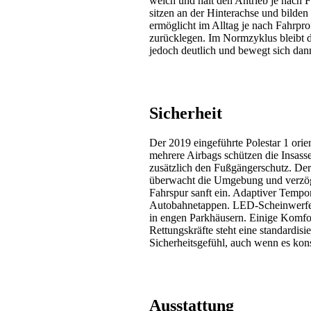
weich und hält den Antrieb je nach 
sitzen an der Hinterachse und bilden
ermöglicht im Alltag je nach Fahrprof
zurücklegen. Im Normzyklus bleibt der
jedoch deutlich und bewegt sich dan
Sicherheit
Der 2019 eingeführte Polestar 1 orie
mehrere Airbags schützen die Insass
zusätzlich den Fußgängerschutz. Der 
überwacht die Umgebung und verzögert
Fahrspur sanft ein. Adaptiver Tempo
Autobahnetappen. LED-Scheinwerfer m
in engen Parkhäusern. Einige Komfo
Rettungskräfte steht eine standardis
Sicherheitsgefühl, auch wenn es kons
Ausstattung