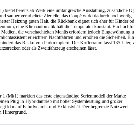
) bietet bereits ab Werk eine umfangreiche Ausstattung, zusätzliche O
d sauber verarbeitete Zierteile, das Coupé wirkt dadurch hochwertig. V
egrierter Heizung guten Halt, die Rückbank eignet sich eher für Kinder o
nnenraum, eine Klimaautomatik hält die Temperatur konstant. Ein hochfo
nd Medien, die verschachtelten Menüs erfordern jedoch Eingewöhnung 
lichtassistent erleichtern Nachtfahrten und erhöhen die Sicherheit. E
indert das Risiko von Parkremplern. Der Kofferraum fasst 135 Liter, w
rzstrecken oder als Zweitfahrzeug erscheinen lässt.
r 1 (Mk1) markiert das erste eigenständige Serienmodell der Marke
 einen Plug-in-Hybridantrieb mit hoher Systemleistung und großer
iegt klar auf Fahrdynamik und Exklusivität. Der begrenzte Nutzwert
en Hintergrund.