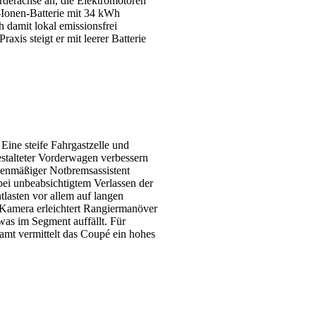
rderachse an, die Elektromotoren
m-Ionen-Batterie mit 34 kWh
h damit lokal emissionsfrei
axis steigt er mit leerer Batterie
Eine steife Fahrgastzelle und
estalteter Vorderwagen verbessern
rienmäßiger Notbremsassistent
bei unbeabsichtigtem Verlassen der
lasten vor allem auf langen
-Kamera erleichtert Rangiermanöver
as im Segment auffällt. Für
samt vermittelt das Coupé ein hohes