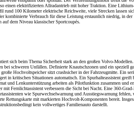
Fahrweise entspannt oder spontan. Der Verbrennungsmotor treibt die Vo
 so einen elektrifizierten Allradantrieb mit hoher Traktion. Eine Lithiu
il rund 100 Kilometer elektrische Reichweite, viele Strecken lassen sic
 kombinierte Verbrauch für diese Leistung erstaunlich niedrig, in der Pr
n auf dem Niveau klassischer Sportcoupés.
ntiert sich beim Thema Sicherheit stark an den großen Volvo-Modellen. 
en bei schweren Unfällen. Definierte Knautschzonen und ein speziell g
große Hochvoltspeicher sitzt crashsicher in der Fahrzeugmitte. Ein se
 in kritischen Situationen automatisch. Ein Spurhalteassistent greift 
mat und Lenkunterstützung arbeiten als Pilotfunktion zusammen und ent
it Fernlichtassistent verbessern die Sicht bei Nacht. Eine 360-Grad
rtassistenten wie Spurwechselwarnung und Ausstiegswarnung fehlen, w
ierte Rettungskarte mit markierten Hochvolt-Komponenten bereit. Insge
truktionsbedingt kein vollwertiges Familienauto darstellt.