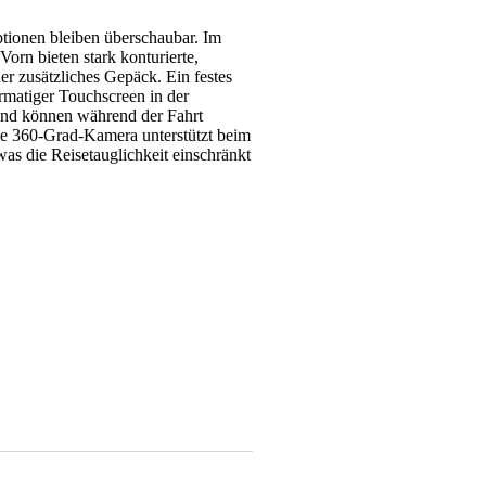
ptionen bleiben überschaubar. Im
orn bieten stark konturierte,
der zusätzliches Gepäck. Ein festes
rmatiger Touchscreen in der
und können während der Fahrt
ine 360-Grad-Kamera unterstützt beim
as die Reisetauglichkeit einschränkt