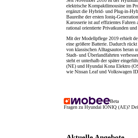
Seit November 2016 ist der Hyundai 
elektrische Kompaktlimousine im P
ergänzt die Hybrid- und Plug-in-Hyb
Baureihe der ersten Ioniq-Generatio
Karosserie ist auf effizientes Fahren 
rational orientierte Privatkunden und
Mit der Modellpflege 2019 erhielt d
eine größere Batterie. Dadurch rückt
von klassischen Alltagsautos heran 
Stadt- und Überlandfahrten verbess
steht er unterhalb der später eingef
(NE) und Hyundai Kona Elektro (OS)
wie Nissan Leaf und Volkswagen ID
Beta
Fragen zu Hyundai IONIQ (AE)? Dein 
Aktuelle Angebote