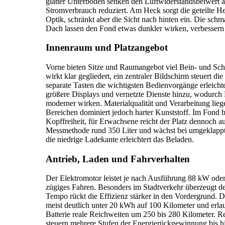
glatter Unterboden senken den Luftwiderstandsbeiwert a
Stromverbrauch reduziert. Am Heck sorgt die geteilte He
Optik, schränkt aber die Sicht nach hinten ein. Die schm
Dach lassen den Fond etwas dunkler wirken, verbessern
Innenraum und Platzangebot
Vorne bieten Sitze und Raumangebot viel Bein- und Schul
wirkt klar gegliedert, ein zentraler Bildschirm steuert d
separate Tasten die wichtigsten Bedienvorgänge erleich
größere Displays und vernetzte Dienste hinzu, wodurch
moderner wirken. Materialqualität und Verarbeitung liege
Bereichen dominiert jedoch harter Kunststoff. Im Fond b
Kopffreiheit, für Erwachsene reicht der Platz dennoch a
Messmethode rund 350 Liter und wächst bei umgeklappt
die niedrige Ladekante erleichtert das Beladen.
Antrieb, Laden und Fahrverhalten
Der Elektromotor leistet je nach Ausführung 88 kW ode
zügiges Fahren. Besonders im Stadtverkehr überzeugt de
Tempo rückt die Effizienz stärker in den Vordergrund. De
meist deutlich unter 20 kWh auf 100 Kilometer und erl
Batterie reale Reichweiten um 250 bis 280 Kilometer. 
steuern mehrere Stufen der Energierückgewinnung bis hi