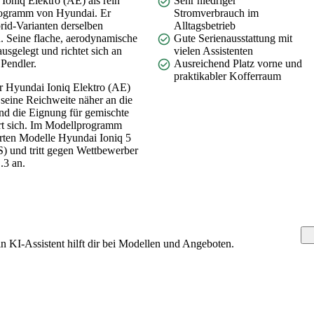
Ioniq Elektro (AE) als rein
Sehr niedriger
rogramm von Hyundai. Er
Stromverbrauch im
rid-Varianten derselben
Alltagsbetrieb
n. Seine flache, aerodynamische
Gute Serienausstattung mit
ausgelegt und richtet sich an
vielen Assistenten
 Pendler.
Ausreichend Platz vorne und
praktikabler Kofferraum
er Hyundai Ioniq Elektro (AE)
 seine Reichweite näher an die
und die Eignung für gemischte
ert sich. Im Modellprogramm
ührten Modelle Hyundai Ioniq 5
 und tritt gegen Wettbewerber
.3 an.
KI-Assistent hilft dir bei Modellen und Angeboten.