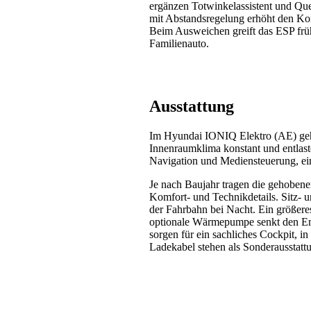
ergänzen Totwinkelassistent und Qu
mit Abstandsregelung erhöht den Kom
Beim Ausweichen greift das ESP früh e
Familienauto.
Ausstattung
Im Hyundai IONIQ Elektro (AE) gehört
Innenraumklima konstant und entlas
Navigation und Mediensteuerung, ein
Je nach Baujahr tragen die gehobene
Komfort- und Technikdetails. Sitz-
der Fahrbahn bei Nacht. Ein größere
optionale Wärmepumpe senkt den Ene
sorgen für ein sachliches Cockpit, in
Ladekabel stehen als Sonderausstatt