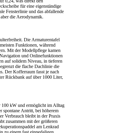
uf 0,24, was direkt den
ckscheibe für eine eigenständige
ale Fensterlinie und das abfallende
 aber die Aerodynamik.
terfreiheit. Die Armaturentafel
ie meisten Funktionen, während
tern. Mit der Modellpflege kamen
 Navigation und Onlinefunktionen
n auf solidem Niveau, in tieferen
egrenzt die flache Dachlinie die
us. Der Kofferraum fasst je nach
er Rückbank auf über 1000 Liter,
r 100 kW und ermöglicht im Alltag
r spontane Antritt, bei höherem
r Verbrauch bleibt in der Praxis
aubt zusammen mit der größeren
Rekuperationspaddel am Lenkrad
n zu einem fast einpedaligen