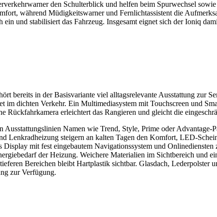
erverkehrwarner den Schulterblick und helfen beim Spurwechsel sowi
fort, während Müdigkeitswarner und Fernlichtassistent die Aufmerksam
in und stabilisiert das Fahrzeug. Insgesamt eignet sich der Ioniq damit
 bereits in der Basisvariante viel alltagsrelevante Ausstattung zur Se
tet im dichten Verkehr. Ein Multimediasystem mit Touchscreen und Sm
e Rückfahrkamera erleichtert das Rangieren und gleicht die eingeschrä
n Ausstattungslinien Namen wie Trend, Style, Prime oder Advantage-P
 und Lenkradheizung steigern an kalten Tagen den Komfort, LED-Schei
s Display mit fest eingebautem Navigationssystem und Onlinediensten ze
rgiebedarf der Heizung. Weichere Materialien im Sichtbereich und ei
 tieferen Bereichen bleibt Hartplastik sichtbar. Glasdach, Lederpolster u
ung zur Verfügung.