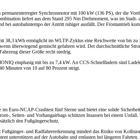
permanenterregter Synchronmotor mit 100 kW (136 PS), der die Vorderr
Kombination liefert aus dem Stand 295 Nm Drehmoment, was im Stadt- 
d bei autobahntempo der Antritt ruhiger ausfällt. Der Frontantrieb ko
mit 38,3 kWh ermöglicht im WLTP-Zyklus eine Reichweite von bis zu 31
 wenn überwiegend gemischt gefahren wird. Der durchschnittliche Str
Fahrzeug dieser Größe recht niedrig.
 IONIQ einphasig mit bis zu 7,4 kW. An CCS-Schnellladern sind Lade
0 Minuten von 10 auf 80 Prozent steigt.
e im Euro-NCAP-Crashtest fünf Sterne und bietet eine solide Sicherheits
ront-, Seiten- und Vorhangairbags schützen Insassen bei einem Unfall.
sätzlich den Fußgängerschutz.
t Fußgänger- und Radfahrererkennung mindert das Risiko von Kollisio
stent unterstützen auf der Autobahn und entlasten bei längeren Fahrten.