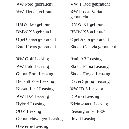
VW Polo gebraucht
VW T-Roc gebraucht
VW Tiguan gebraucht
VW Passat Variant
gebraucht
BMW 320 gebraucht
BMW X1 gebraucht
BMW X3 gebraucht
BMW X5 gebraucht
Opel Corsa gebraucht
Opel Astra gebraucht
Ford Focus gebraucht
Skoda Octavia gebraucht
VW Golf Leasing
Audi A3 Leasing
VW Polo Leasing
Škoda Fabia Leasing
Cupra Born Leasing
Škoda Enyaq Leasing
Renault Zoe Leasing
Dacia Spring Leasing
Nissan Leaf Leasing
VW ID.3 Leasing
VW ID.4 Leasing
E-Auto Leasing
Hybrid Leasing
Kleinwagen Leasing
SUV Leasing
Leasing unter 100€
Gebrauchtwagen Leasing
Privat Leasing
Gewerbe Leasing