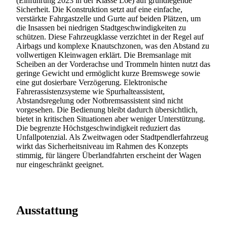
(Einführung 2023 in der Klasse L6e) auf grundlegende
Sicherheit. Die Konstruktion setzt auf eine einfache,
verstärkte Fahrgastzelle und Gurte auf beiden Plätzen, um
die Insassen bei niedrigen Stadtgeschwindigkeiten zu
schützen. Diese Fahrzeugklasse verzichtet in der Regel auf
Airbags und komplexe Knautschzonen, was den Abstand zu
vollwertigen Kleinwagen erklärt. Die Bremsanlage mit
Scheiben an der Vorderachse und Trommeln hinten nutzt das
geringe Gewicht und ermöglicht kurze Bremswege sowie
eine gut dosierbare Verzögerung. Elektronische
Fahrerassistenzsysteme wie Spurhalteassistent,
Abstandsregelung oder Notbremsassistent sind nicht
vorgesehen. Die Bedienung bleibt dadurch übersichtlich,
bietet in kritischen Situationen aber weniger Unterstützung.
Die begrenzte Höchstgeschwindigkeit reduziert das
Unfallpotenzial. Als Zweitwagen oder Stadtpendlerfahrzeug
wirkt das Sicherheitsniveau im Rahmen des Konzepts
stimmig, für längere Überlandfahrten erscheint der Wagen
nur eingeschränkt geeignet.
Ausstattung