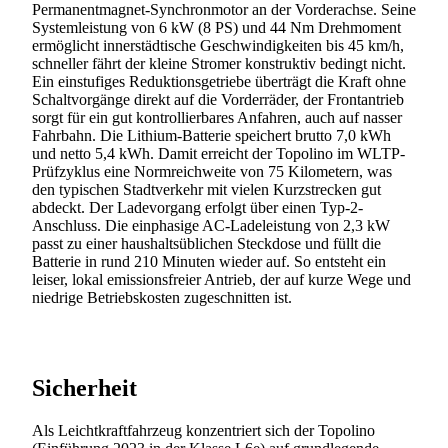
Permanentmagnet-Synchronmotor an der Vorderachse. Seine
Systemleistung von 6 kW (8 PS) und 44 Nm Drehmoment
ermöglicht innerstädtische Geschwindigkeiten bis 45 km/h,
schneller fährt der kleine Stromer konstruktiv bedingt nicht.
Ein einstufiges Reduktionsgetriebe überträgt die Kraft ohne
Schaltvorgänge direkt auf die Vorderräder, der Frontantrieb
sorgt für ein gut kontrollierbares Anfahren, auch auf nasser
Fahrbahn. Die Lithium-Batterie speichert brutto 7,0 kWh
und netto 5,4 kWh. Damit erreicht der Topolino im WLTP-
Prüfzyklus eine Normreichweite von 75 Kilometern, was
den typischen Stadtverkehr mit vielen Kurzstrecken gut
abdeckt. Der Ladevorgang erfolgt über einen Typ-2-
Anschluss. Die einphasige AC-Ladeleistung von 2,3 kW
passt zu einer haushaltsüblichen Steckdose und füllt die
Batterie in rund 210 Minuten wieder auf. So entsteht ein
leiser, lokal emissionsfreier Antrieb, der auf kurze Wege und
niedrige Betriebskosten zugeschnitten ist.
Sicherheit
Als Leichtkraftfahrzeug konzentriert sich der Topolino