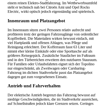
einem reinen Elektro-Stadtfahrzeug. Im Wettbewerbsumfeld
steht er technisch nah bei Citroën Ami und Opel Rocks
Electric, wirkt optisch jedoch eigenständig und spielerisch.
Innenraum und Platzangebot
Im Innenraum sitzen zwei Personen relativ aufrecht und
profitieren trotz der geringen Fahrzeuglänge von ordentlicher
Kopffreiheit. Die Materialien wirken bewusst einfach, mit
viel Hartplastik und offenen Ablagen, was Pflege und
Reinigung erleichtert. Der Kofferraum fasst 63 Liter und
nimmt eher kleine Einkäufe oder eine Sporttasche auf als
größeres Reisegepäck. Zusätzliche Staufächer im Fußraum
und in den Türbereichen erweitern den nutzbaren Stauraum.
Für Familien oder Urlaubsfahrten eignet sich der Topolino
nur eingeschränkt, als Zweitwagen oder Carsharing-
Fahrzeug im dichten Stadtverkehr passt das Platzangebot
dagegen gut zum vorgesehenen Einsatz.
Antrieb und Fahrverhalten
Der elektrische Antrieb begrenzt das Fahrzeug bewusst auf
niedrige Geschwindigkeiten, die im Stadtverkehr ausreichen,
auf Schnellstraßen jedoch klare Grenzen setzen. Geringes