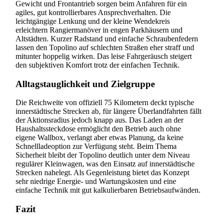
Gewicht und Frontantrieb sorgen beim Anfahren für ein
agiles, gut kontrollierbares Ansprechverhalten. Die
leichtgängige Lenkung und der kleine Wendekreis
erleichtern Rangiermanöver in engen Parkhäusern und
Altstädten. Kurzer Radstand und einfache Schraubenfedern
lassen den Topolino auf schlechten Straßen eher straff und
mitunter hoppelig wirken. Das leise Fahrgeräusch steigert
den subjektiven Komfort trotz der einfachen Technik.
Alltagstauglichkeit und Zielgruppe
Die Reichweite von offiziell 75 Kilometern deckt typische
innerstädtische Strecken ab, für längere Überlandfahrten fällt
der Aktionsradius jedoch knapp aus. Das Laden an der
Haushaltssteckdose ermöglicht den Betrieb auch ohne
eigene Wallbox, verlangt aber etwas Planung, da keine
Schnellladeoption zur Verfügung steht. Beim Thema
Sicherheit bleibt der Topolino deutlich unter dem Niveau
regulärer Kleinwagen, was den Einsatz auf innerstädtische
Strecken nahelegt. Als Gegenleistung bietet das Konzept
sehr niedrige Energie- und Wartungskosten und eine
einfache Technik mit gut kalkulierbaren Betriebsaufwänden.
Fazit