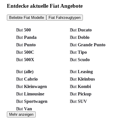
Entdecke aktuelle Fiat Angebote
Beliebte Fiat Modelle
Fiat Fahrzeugtypen
Fiat
500
Fiat
Ducato
Fiat
Panda
Fiat
Doblo
Fiat
Punto
Fiat
Grande Punto
Fiat
500C
Fiat
Tipo
Fiat
500X
Fiat
Scudo
Fiat
(alle)
Fiat
Leasing
Fiat
Cabrio
Fiat
Kleinbus
Fiat
Kleinwagen
Fiat
Kombi
Fiat
Limousine
Fiat
Pickup
Fiat
Sportwagen
Fiat
SUV
Fiat
Van
Mehr anzeigen