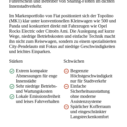
Führerschein und Betreiber von Sharing-Flotten im dichten
Innenstadtverkehr.
Im Markenportfolio von Fiat positioniert sich der Topolino
(MK1) klar unter konventionellen Kleinwagen wie 500 und
Panda und konkurriert direkt mit Fahrzeugen wie Opel
Rocks Electric oder Citroën Ami. Die Auslegung auf kurze
Wege, niedrige Betriebskosten und einfache Technik macht
ihn nicht zum Reisewagen, sondern zu einem spezialisierten
City-Pendelauto mit Fokus auf niedrige Geschwindigkeiten
und leichtes Einparken.
Stärken
Schwächen
Extrem kompakte
Begrenzte
Abmessungen für enge
Höchstgeschwindigkeit
Innenstädte
nur für Stadtverkehr
Sehr niedrige Betriebs-
Einfache
und Wartungskosten
Sicherheitsausstattung
Lokale Emissionsfreiheit
ohne moderne
und leises Fahrverhalten
Assistenzsysteme
Spärlicher Kofferraum
und eingeschränkter
Langstreckenkomfort