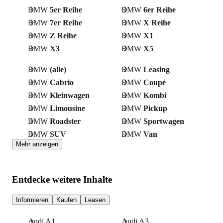
BMW
5er Reihe
BMW
6er Reihe
BMW
7er Reihe
BMW
X Reihe
BMW
Z Reihe
BMW
X1
BMW
X3
BMW
X5
BMW
(alle)
BMW
Leasing
BMW
Cabrio
BMW
Coupé
BMW
Kleinwagen
BMW
Kombi
BMW
Limousine
BMW
Pickup
BMW
Roadster
BMW
Sportwagen
BMW
SUV
BMW
Van
Mehr anzeigen
Entdecke weitere Inhalte
Informieren
Kaufen
Leasen
Audi A1
Audi A3