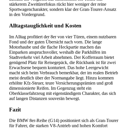
stärkerem Zweitürerfokus rückt hier weniger der reine
Sportwagencharakter, sondern klar der Gran-Tourer-Ansatz
in den Vordergrund.
Alltagstauglichkeit und Kosten
Im Alltag profitiert der 8er von vier Türen, einem nutzbaren
Fond und der guten Übersicht nach vorn. Die lange
Motorhaube und die flache Heckpartie machen das
Einparken anspruchsvoller, weshalb die Parkhilfen im
Stadtverkehr viel Arbeit abnehmen. Der Kofferraum bietet
genügend Platz für Reisegepäck, die Rückbank ist für zwei
Erwachsene bequem konturiert. Das hohe Leergewicht
macht sich beim Verbrauch bemerkbar, der im realen Betrieb
meist deutlich über der Normangabe liegt. Hinzu kommen
erhöhte Kfz-Steuer, teure Versicherungsprämien und groß
dimensionierte Reifen. Im Gegenzug steht ein
Oberklassefahrzeug mit eigenständigem Charakter, das sich
auf langen Distanzen souverän bewegt.
Fazit
Die BMW 8er-Reihe (G14) positioniert sich als Gran-Tourer
für Fahrer, die starken V8-Antrieb und hohen Komfort