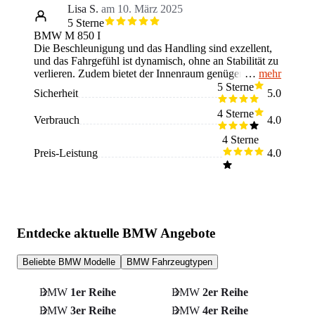
Lisa S.
am 10. März 2025
5 Sterne
BMW M 850 I
Die Beschleunigung und das Handling sind exzellent,
und das Fahrgefühl ist dynamisch, ohne an Stabilität zu
mehr
verlieren. Zudem bietet der Innenraum genügend Platz
für Passagiere und Gepäck, was längere Fahrten mit
5 Sterne
Sicherheit
5.0
Familie oder Freunden sehr angenehm macht. Der
Wagen vereint ein modernes, sportliches und zugleich
4 Sterne
Verbrauch
4.0
praktisches Design. Ich kann ihn sowohl für die
Autobahn, als auch für entspannte Ausflüge nutzen.
4 Sterne
Die Nebenkosten sind hoch.
Preis-Leistung
4.0
Entdecke aktuelle BMW Angebote
Beliebte BMW Modelle
BMW Fahrzeugtypen
BMW
1er Reihe
BMW
2er Reihe
BMW
3er Reihe
BMW
4er Reihe