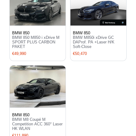
BMW 850
BMW 850
BMW 850 M850 i xDrive M
BMW M850i xDrive GC
SPORT PLUS CARBON
DAProf. PA +Laser H/K
PAKET
Soft-Close
€49,990
€50,470
BMW 850
BMW M8 Coupé M
Competition ACC 360° Laser
HK WLAN
€111,890