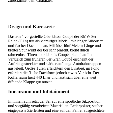
zurückhaltendem Charakter.
Design und Karosserie
Das 2024 vorgestellte Oberklasse-Coupé der BMW 8er-
Reihe (G14) tritt als viertüriges Modell mit langer Silhouette
und flacher Dachlinie an. Mit über fünf Metern Länge und
breiter Spur wirkt der 8er sehr präsent, bleibt durch
rahmenlose Türen aber klar als Coupé erkennbar. Im
Vergleich zum früheren 6er Gran Coupé erscheint der
Auftritt gestreckter und stärker auf lange Autobahnetappen
ausgelegt. Große Türen erleichtern den Einstieg, im Fond
erfordert die flache Dachform jedoch etwas Vorsicht. Der
Kofferraum fasst 440 Liter und lässt sich über eine weit
öffnende Klappe gut nutzen.
Innenraum und Infotainment
Im Innenraum setzt der 8er auf eine sportliche Sitzposition
und sorgfältig verarbeitete Materialien. Lederpolster, sauber
eingepasste Zierleisten und eine auf den Fahrer ausgerichtete