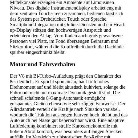
Mittelkonsole erzeugen ein Ambiente auf Limousinen-
Niveau. Das digitale Instrumentendisplay arbeitet eng mit
dem zentralen Touchscreen zusammen, bedienen lässt sich
das System per Drehdrücker, Touch oder Sprache.
Smartphone-Integration mit Online-Diensten und ein Head-
up-Display stützen den hochwertigen Anspruch und
erleichtern den Alltag. Vorn finden auch groß gewachsene
Personen viel Platz, im Fond überzeugen Beinraum und
Sitzkomfort, während die Kopffreiheit durch die Dachlinie
spürbar eingeschränkt bleibt.
Motor und Fahrverhalten
Der V8 mit Bi-Turbo-Aufladung prägt den Charakter des
8er deutlich. Er spricht spontan an, baut früh hohes
Drehmoment auf und bleibt akustisch kultiviert, solange die
Fahrmodi nicht auf maximale Dynamik gestellt sind. Die
schnell schaltende 8-Gang-Automatik ermöglicht
entspanntes Gleiten ebenso wie sehr zügige Fahrweise. Der
Allradantrieb verteilt die Kraft je nach Situation variabel,
wodurch die Traktion aus engen Kurven hoch bleibt und das
Auto auch bei Nässe gut beherrschbar wirkt. Eine adaptive
Luftfederung kombiniert straffe Karosseriekontrolle mit
hohem Abrollkomfort, was besonders auf langen Strecken
auffällt. Im Vergleich zur historischen 8er-Reihe mit