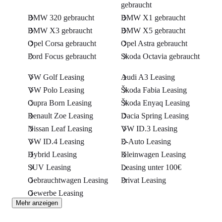
gebraucht
BMW 320 gebraucht
BMW X1 gebraucht
BMW X3 gebraucht
BMW X5 gebraucht
Opel Corsa gebraucht
Opel Astra gebraucht
Ford Focus gebraucht
Skoda Octavia gebraucht
VW Golf Leasing
Audi A3 Leasing
VW Polo Leasing
Škoda Fabia Leasing
Cupra Born Leasing
Škoda Enyaq Leasing
Renault Zoe Leasing
Dacia Spring Leasing
Nissan Leaf Leasing
VW ID.3 Leasing
VW ID.4 Leasing
E-Auto Leasing
Hybrid Leasing
Kleinwagen Leasing
SUV Leasing
Leasing unter 100€
Gebrauchtwagen Leasing
Privat Leasing
Gewerbe Leasing
Mehr anzeigen