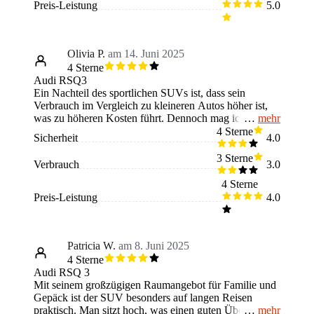
reichlich Platz, sowohl für Passagiere als auch für
Preis-Leistung
5.0
Gepäck. Die Sitze bieten einen guten Überblick
aufgrund der erhöhten Sitzposition und sind zudem
bequem.
Olivia P.
am 14. Juni 2025
4 Sterne
Audi RSQ3
Ein Nachteil des sportlichen SUVs ist, dass sein
Verbrauch im Vergleich zu kleineren Autos höher ist,
mehr
was zu höheren Kosten führt. Dennoch mag ich das
Auto sehr, da es sportlich aussieht und sich auch so
4 Sterne
Sicherheit
4.0
fährt. Der Wagen liegt sicher auf der Straße und bietet
viel Komfort, auch bei längeren Fahrten. Es gibt viel
3 Sterne
Verbrauch
3.0
Platz für Passagiere und Gepäck, was im Alltag
praktisch ist. Die Technik ist zeitgemäß und
4 Sterne
benutzerfreundlich. Die hohe Sitzposition, die eine gute
Preis-Leistung
4.0
Übersicht ermöglicht, gefällt mir besonders gut.
Patricia W.
am 8. Juni 2025
4 Sterne
Audi RSQ 3
Mit seinem großzügigen Raumangebot für Familie und
Gepäck ist der SUV besonders auf langen Reisen
mehr
praktisch. Man sitzt hoch, was einen guten Überblick