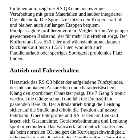
Im Innenraum zeigt der RS Q3 eine hochwertige
Verarbeitung mit guten Materialien und sauber integrierter
Digitaltechnik. Die Sportsitze stützen den Körper straff ab
und bleiben auch auf langen Etappen bequem.
Fondpassagiere profitieren vom im Vergleich zum Vorgänger
gewachsenen Radstand, der für mehr Kniefreiheit sorgt. Der
Kofferraum fasst 530 Liter und wächst mit umgeklappter
Rückbank auf bis zu 1.525 Liter, wodurch auch
Familienurlaub oder sperriges Sportgerät problemlos Platz
finden.
Antrieb und Fahrverhalten
Herzstück des RS Q3 bildet der aufgeladene Fünfzylinder,
der mit spontanem Ansprechen und charakteristischem
Klang den sportlichen Charakter prägt. Die 7 Gang S tronic
wechselt die Gänge schnell und hält die Drehzahl im
passenden Bereich. Der Allradantrieb bringt die Leistung
sicher auf die Straße und erhöht die Traktion auf nasser
Fahrbahn. Über Fahrprofile und RS Tasten am Lenkrad
lassen sich Gasannahme, Getriebeabstimmung und Lenkung
spürbar verändern. Das Fahrwerk fällt deutlich straffer aus
als beim normalen Q3, steigert die Kurvengeschwindigkeit,
reduziert in der Stadt jedoch den Abrollkomfort. Das relativ