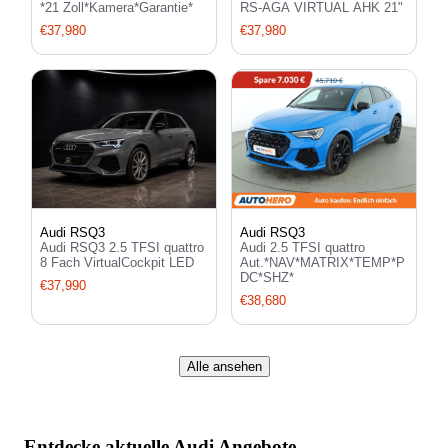
*21 Zoll*Kamera*Garantie*
RS-AGA VIRTUAL AHK 21"
€37,980
€37,980
Audi RSQ3
Audi RSQ3
Audi RSQ3 2.5 TFSI quattro
Audi 2.5 TFSI quattro
8 Fach VirtualCockpit LED
Aut.*NAV*MATRIX*TEMP*P
DC*SHZ*
€37,990
€38,680
Alle ansehen
Entdecke aktuelle Audi Angebote