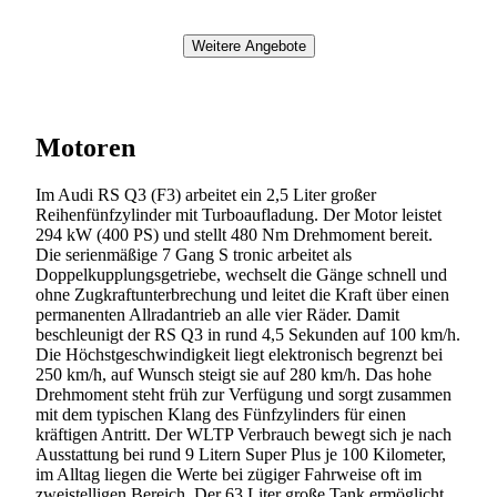
Weitere Angebote
Motoren
Im Audi RS Q3 (F3) arbeitet ein 2,5 Liter großer
Reihenfünfzylinder mit Turboaufladung. Der Motor leistet
294 kW (400 PS) und stellt 480 Nm Drehmoment bereit.
Die serienmäßige 7 Gang S tronic arbeitet als
Doppelkupplungsgetriebe, wechselt die Gänge schnell und
ohne Zugkraftunterbrechung und leitet die Kraft über einen
permanenten Allradantrieb an alle vier Räder. Damit
beschleunigt der RS Q3 in rund 4,5 Sekunden auf 100 km/h.
Die Höchstgeschwindigkeit liegt elektronisch begrenzt bei
250 km/h, auf Wunsch steigt sie auf 280 km/h. Das hohe
Drehmoment steht früh zur Verfügung und sorgt zusammen
mit dem typischen Klang des Fünfzylinders für einen
kräftigen Antritt. Der WLTP Verbrauch bewegt sich je nach
Ausstattung bei rund 9 Litern Super Plus je 100 Kilometer,
im Alltag liegen die Werte bei zügiger Fahrweise oft im
zweistelligen Bereich. Der 63 Liter große Tank ermöglicht