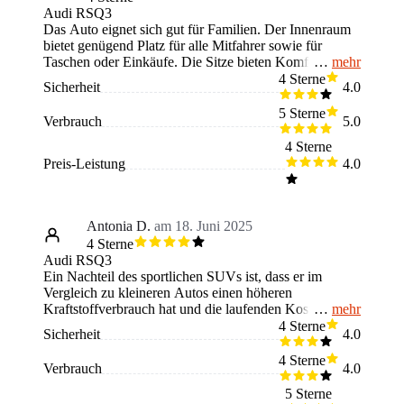
Audi RSQ3
Das Auto eignet sich gut für Familien. Der Innenraum
bietet genügend Platz für alle Mitfahrer sowie für
mehr
Taschen oder Einkäufe. Die Sitze bieten Komfort, der
Einstieg ist unkompliziert, und alle Funktionen sind
4 Sterne
Sicherheit
4.0
leicht zu handhaben. Auch für Kindersitze ist der
Einbau gut möglich. Unabhängig davon, ob man sich
5 Sterne
Verbrauch
5.0
in der Stadt bewegt oder längere Strecken fährt,
vermittelt das Auto beim Fahren ein ruhiges und
4 Sterne
sicheres Gefühl. Die zahlreichen Fächer zum Verstauen
Preis-Leistung
4.0
sind besonders praktisch. Es ist jedoch zu beachten,
dass das Auto im Alltag höhere Kosten verursacht,
etwa beim Tanken oder bei der Versicherung.
Antonia D.
am 18. Juni 2025
4 Sterne
Audi RSQ3
Ein Nachteil des sportlichen SUVs ist, dass er im
Vergleich zu kleineren Autos einen höheren
mehr
Kraftstoffverbrauch hat und die laufenden Kosten
etwas höher sind. Trotzdem bin ich sehr zufrieden, da
4 Sterne
Sicherheit
4.0
das Auto viel Fahrspaß bietet und gleichzeitig
alltagsgeeignet ist. Die Beschleunigung erfolgt zügig,
4 Sterne
Verbrauch
4.0
das Fahrverhalten ist zuverlässig und auch in Kurven
bleibt er stabil auf der Straße. Der Innenraum bietet
5 Sterne