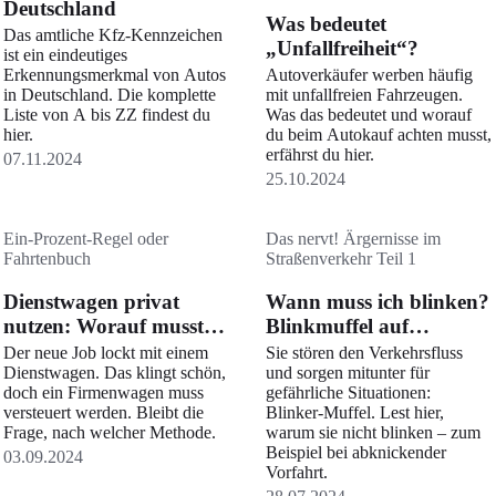
Deutschland
Was bedeutet
Das amtliche Kfz-Kennzeichen
„Unfallfreiheit“?
ist ein eindeutiges
Erkennungsmerkmal von Autos
Autoverkäufer werben häufig
in Deutschland. Die komplette
mit unfallfreien Fahrzeugen.
Liste von A bis ZZ findest du
Was das bedeutet und worauf
hier.
du beim Autokauf achten musst,
erfährst du hier.
07.11.2024
25.10.2024
Ein-Prozent-Regel oder
Das nervt! Ärgernisse im
Fahrtenbuch
Straßenverkehr Teil 1
Dienstwagen privat
Wann muss ich blinken?
nutzen: Worauf musst
Blinkmuffel auf
du achten?
Deutschlands Straßen
Der neue Job lockt mit einem
Sie stören den Verkehrsfluss
Dienstwagen. Das klingt schön,
und sorgen mitunter für
doch ein Firmenwagen muss
gefährliche Situationen:
versteuert werden. Bleibt die
Blinker-Muffel. Lest hier,
Frage, nach welcher Methode.
warum sie nicht blinken – zum
Beispiel bei abknickender
03.09.2024
Vorfahrt.