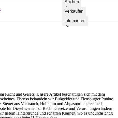
Suchen
Verkaufen
Informieren
um Recht und Gesetz. Unsere Artikel beschäftigen sich mit dem
rscheines. Ebenso behandeln wir Bußgelder und Flensburger Punkte.
fz-Steuer aus Verbrauch, Hubraum und Abgasnorm berechnet?
bote für Diesel werden zu Recht. Gesetze und Verordnungen ändern
ir liefern Hintergründe und schaffen Klarheit, wo es undurchsichtig
teuerung oder beim H-Kennzeichen.