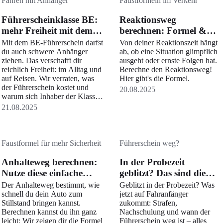
Fahren mit Anhänger
Faustformeln im Verkehr
Führerscheinklasse BE:
Reaktionsweg
mehr Freiheit mit dem
berechnen: Formel &
Anhängerführerschein
Tabelle
Mit dem BE-Führerschein darfst
Von deiner Reaktionszeit hängt
du auch schwere Anhänger
ab, ob eine Situation glimpflich
ziehen. Das verschafft dir
ausgeht oder ernste Folgen hat.
reichlich Freiheit: im Alltag und
Berechne den Reaktionsweg!
auf Reisen. Wir verraten, was
Hier gibt's die Formel.
der Führerschein kostet und
20.08.2025
warum sich Inhaber der Klasse
3 freuen können.
21.08.2025
Faustformel für mehr Sicherheit
Führerschein weg?
Anhalteweg berechnen:
In der Probezeit
Nutze diese einfache
geblitzt? Das sind die
Formel
Konsequenzen
Der Anhalteweg bestimmt, wie
Geblitzt in der Probezeit? Was
schnell du dein Auto zum
jetzt auf Fahranfänger
Stillstand bringen kannst.
zukommt: Strafen,
Berechnen kannst du ihn ganz
Nachschulung und wann der
leicht: Wir zeigen dir die Formel
Führerschein weg ist – alles