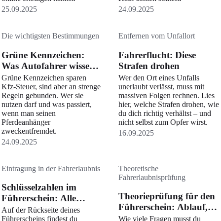
25.09.2025
24.09.2025
Die wichtigsten Bestimmungen
Entfernen vom Unfallort
Grüne Kennzeichen:
Fahrerflucht: Diese
Was Autofahrer wissen
Strafen drohen
müssen
Grüne Kennzeichen sparen
Wer den Ort eines Unfalls
Kfz-Steuer, sind aber an strenge
unerlaubt verlässt, muss mit
Regeln gebunden. Wer sie
massiven Folgen rechnen. Lies
nutzen darf und was passiert,
hier, welche Strafen drohen, wie
wenn man seinen
du dich richtig verhältst – und
Pferdeanhänger
nicht selbst zum Opfer wirst.
zweckentfremdet.
16.09.2025
24.09.2025
Eintragung in der Fahrerlaubnis
Theoretische
Fahrerlaubnisprüfung
Schlüsselzahlen im
Theorieprüfung für den
Führerschein: Alle
Führerschein: Ablauf,
Bedeutungen im
Auf der Rückseite deines
Kosten & Tipps
Überblick
Führerscheins findest du
Wie viele Fragen musst du