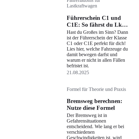
Fahrerlaubnis für
Lastkraftwagen
Führerschein C1 und
C1E: So fährst du Lkw
bis 12 Tonnen
Hast du Großes im Sinn? Dann
ist der Führerschein der Klasse
C1 oder C1E perfekt für dich!
Lies hier, welche Fahrzeuge du
damit bewegen darfst und
warum er nicht in allen Fällen
befristet ist.
21.08.2025
Formel für Theorie und Praxis
Bremsweg berechnen:
Nutze diese Formel
Der Bremsweg ist in
Gefahrensituationen
entscheidend. Wie lang er bei
verschiedenen
Geschwindigkeiten ist, wird