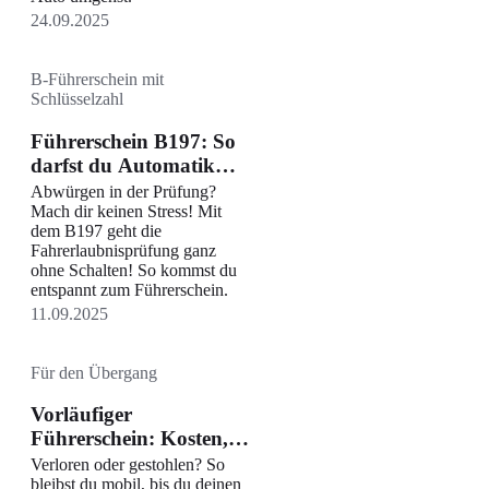
24.09.2025
B-Führerschein mit
Schlüsselzahl
Führerschein B197: So
darfst du Automatik
und Schaltgetriebe
Abwürgen in der Prüfung?
fahren
Mach dir keinen Stress! Mit
dem B197 geht die
Fahrerlaubnisprüfung ganz
ohne Schalten! So kommst du
entspannt zum Führerschein.
11.09.2025
Für den Übergang
Vorläufiger
Führerschein: Kosten,
Voraussetzungen und
Verloren oder gestohlen? So
Regeln
bleibst du mobil, bis du deinen