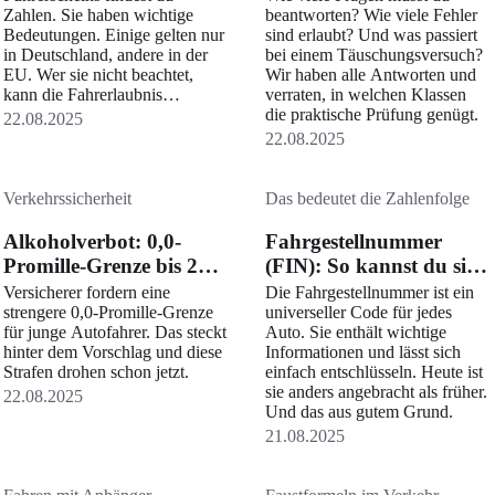
Zahlen. Sie haben wichtige
beantworten? Wie viele Fehler
Bedeutungen. Einige gelten nur
sind erlaubt? Und was passiert
in Deutschland, andere in der
bei einem Täuschungsversuch?
EU. Wer sie nicht beachtet,
Wir haben alle Antworten und
kann die Fahrerlaubnis
verraten, in welchen Klassen
verlieren.
die praktische Prüfung genügt.
22.08.2025
22.08.2025
Verkehrssicherheit
Das bedeutet die Zahlenfolge
Alkoholverbot: 0,0-
Fahrgestellnummer
Promille-Grenze bis 25
(FIN): So kannst du sie
gefordert
entschlüsseln
Versicherer fordern eine
Die Fahrgestellnummer ist ein
strengere 0,0-Promille-Grenze
universeller Code für jedes
für junge Autofahrer. Das steckt
Auto. Sie enthält wichtige
hinter dem Vorschlag und diese
Informationen und lässt sich
Strafen drohen schon jetzt.
einfach entschlüsseln. Heute ist
sie anders angebracht als früher.
22.08.2025
Und das aus gutem Grund.
21.08.2025