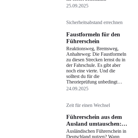
25.09.2025
Sicherheitsabstand errechnen
Faustformeln für den
Führerschein
Reaktionsweg, Bremsweg,
Anhalteweg: Die Faustformeln
zu diesen Strecken lernst du in
der Fahrschule. Es gibt aber
noch eine vierte. Und die
solltest du für die
Theorieprüfung unbedingt
kennen.
24.09.2025
Zeit für einen Wechsel
Führerschein aus dem
Ausland umtauschen:
So gelingt es schnell und
Ausländischen Führerschein in
einfach
Deutschland nutzen? Wann