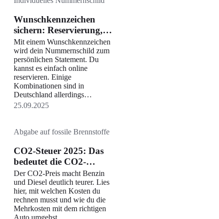
Individuelles Nummernschild
Wunschkennzeichen
sichern: Reservierung,
Kosten & Fristen
Mit einem Wunschkennzeichen
wird dein Nummernschild zum
persönlichen Statement. Du
kannst es einfach online
reservieren. Einige
Kombinationen sind in
Deutschland allerdings
verboten.
25.09.2025
Abgabe auf fossile Brennstoffe
CO2-Steuer 2025: Das
bedeutet die CO2-
Abgabe für den
Der CO2-Preis macht Benzin
Spritpreis
und Diesel deutlich teurer. Lies
hier, mit welchen Kosten du
rechnen musst und wie du die
Mehrkosten mit dem richtigen
Auto umgehst.