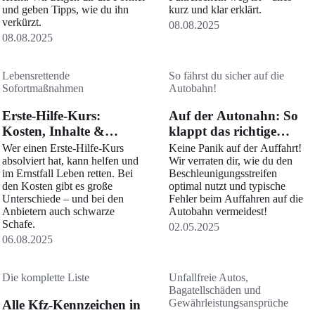
und geben Tipps, wie du ihn
kurz und klar erklärt.
verkürzt.
08.08.2025
08.08.2025
Lebensrettende
So fährst du sicher auf die
Sofortmaßnahmen
Autobahn!
Erste-Hilfe-Kurs:
Auf der Autonahn: So
Kosten, Inhalte &
klappt das richtige
Anbieter
Auffahren
Wer einen Erste-Hilfe-Kurs
Keine Panik auf der Auffahrt!
absolviert hat, kann helfen und
Wir verraten dir, wie du den
im Ernstfall Leben retten. Bei
Beschleunigungsstreifen
den Kosten gibt es große
optimal nutzt und typische
Unterschiede – und bei den
Fehler beim Auffahren auf die
Anbietern auch schwarze
Autobahn vermeidest!
Schafe.
02.05.2025
06.08.2025
Die komplette Liste
Unfallfreie Autos,
Bagatellschäden und
Gewährleistungsansprüche
Alle Kfz-Kennzeichen in