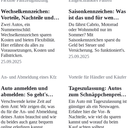
Flexible Fahrzeugnutzung
Eingeschränktes Fahren
Wechselkennzeichen:
Saisonkennzeichen: Was
Vorteile, Nachteile und
ist das und für wen
Kosten
lohnt es sich?
Zwei Autos, ein
Du fährst Cabrio, Motorrad
Nummernschild:
oder Wohnmobil nur im
Wechselkennzeichen sparen
Sommer? Mit
Kosten und bieten Flexibilität.
Saisonkennzeichen sparst du
Hier erfährst du alles zu
Geld bei Steuer und
Voraussetzungen, Kosten und
Versicherung. So funktioniert's.
Fallstricken.
25.09.2025
25.09.2025
An- und Abmeldung eines Kfz
Vorteile für Händler und Käufer
Auto anmelden und
Tageszulassung: Autos
abmelden: So geht's
zum Schnäppchenpreis
ganz leicht
– Lohnt sich der Kauf?
Verschwende keine Zeit auf
Ein Auto mit Tageszulassung ist
dem Amt: Wir zeigen dir, was
günstiger als ein Neuwagen.
du für die An- und Abmeldung
Erfahre hier die Vor- &
deines Autos brauchst und wie
Nachteile, wie viel du sparen
du beides auch ganz bequem
kannst und worauf du beim
online erledigen kannst.
Kauf achten solltest.