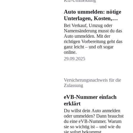
Kfz-Ummeldung
Auto ummelden: nötige
Unterlagen, Kosten,
Fristen
Bei Verkauf, Umzug oder
Namensänderung musst du das
Auto ummelden. Mit der
richtigen Vorbereitung geht das
ganz leicht – und oft sogar
online.
29.09.2025
Versicherungsnachweis für die
Zulassung
eVB-Nummer einfach
erklärt
Du willst dein Auto anmelden
oder ummelden? Dann brauchst
du eine eVB-Nummer. Warum
sie so wichtig ist – und wie du
sie sofort bekommst.