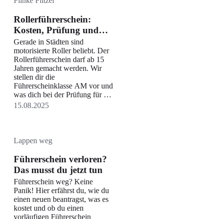
Flinke Flitzer
Suchen
Rollerführerschein:
Kosten, Prüfung und
Tipps für die Klasse AM
Gerade in Städten sind
motorisierte Roller beliebt. Der
Rollerführerschein darf ab 15
Jahren gemacht werden. Wir
stellen dir die
Führerscheinklasse AM vor und
was dich bei der Prüfung für die
Fahrerlaubnis erwartet.
15.08.2025
Lappen weg
Führerschein verloren?
Das musst du jetzt tun
Führerschein weg? Keine
Panik! Hier erfährst du, wie du
einen neuen beantragst, was es
kostet und ob du einen
vorläufigen Führerschein