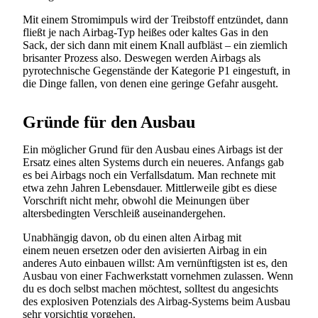
Mit einem Stromimpuls wird der Treibstoff entzündet, dann
fließt je nach Airbag-Typ heißes oder kaltes Gas in den
Sack, der sich dann mit einem Knall aufbläst – ein ziemlich
brisanter Prozess also. Deswegen werden Airbags als
pyrotechnische Gegenstände der Kategorie P1 eingestuft, in
die Dinge fallen, von denen eine geringe Gefahr ausgeht.
Gründe für den Ausbau
Ein möglicher Grund für den Ausbau eines Airbags ist der
Ersatz eines alten Systems durch ein neueres. Anfangs gab
es bei Airbags noch ein Verfallsdatum. Man rechnete mit
etwa zehn Jahren Lebensdauer. Mittlerweile gibt es diese
Vorschrift nicht mehr, obwohl die Meinungen über
altersbedingten Verschleiß auseinandergehen.
Unabhängig davon, ob du einen alten Airbag mit
einem neuen ersetzen oder den avisierten Airbag in ein
anderes Auto einbauen willst: Am vernünftigsten ist es, den
Ausbau von einer Fachwerkstatt vornehmen zulassen. Wenn
du es doch selbst machen möchtest, solltest du angesichts
des explosiven Potenzials des Airbag-Systems beim Ausbau
sehr vorsichtig vorgehen.