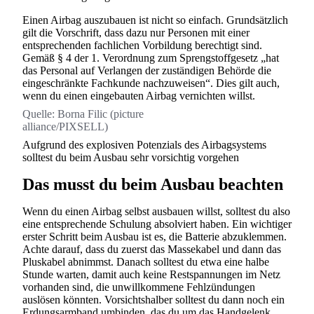
Einen Airbag auszubauen ist nicht so einfach. Grundsätzlich
gilt die Vorschrift, dass dazu nur Personen mit einer
entsprechenden fachlichen Vorbildung berechtigt sind.
Gemäß § 4 der 1. Verordnung zum Sprengstoffgesetz „hat
das Personal auf Verlangen der zuständigen Behörde die
eingeschränkte Fachkunde nachzuweisen“. Dies gilt auch,
wenn du einen eingebauten Airbag vernichten willst.
Quelle:
Borna Filic (picture
alliance/PIXSELL)
Aufgrund des explosiven Potenzials des Airbagsystems
solltest du beim Ausbau sehr vorsichtig vorgehen
Das musst du beim Ausbau beachten
Wenn du einen Airbag selbst ausbauen willst, solltest du also
eine entsprechende Schulung absolviert haben. Ein wichtiger
erster Schritt beim Ausbau ist es, die Batterie abzuklemmen.
Achte darauf, dass du zuerst das Massekabel und dann das
Pluskabel abnimmst. Danach solltest du etwa eine halbe
Stunde warten, damit auch keine Restspannungen im Netz
vorhanden sind, die unwillkommene Fehlzündungen
auslösen könnten. Vorsichtshalber solltest du dann noch ein
Erdungsarmband umbinden, das du um das Handgelenk