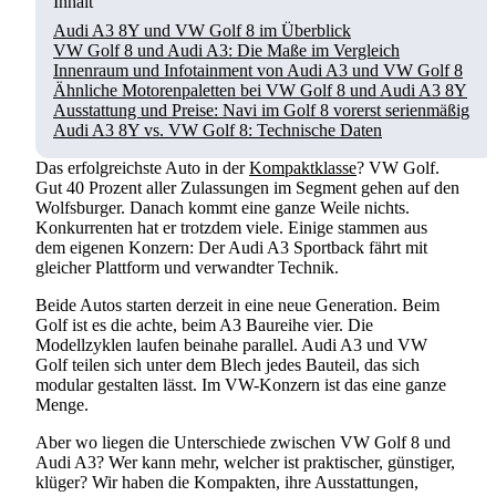
Inhalt
Audi A3 8Y und VW Golf 8 im Überblick
VW Golf 8 und Audi A3: Die Maße im Vergleich
Innenraum und Infotainment von Audi A3 und VW Golf 8
Ähnliche Motorenpaletten bei VW Golf 8 und Audi A3 8Y
Ausstattung und Preise: Navi im Golf 8 vorerst serienmäßig
Audi A3 8Y vs. VW Golf 8: Technische Daten
Das erfolgreichste Auto in der
Kompaktklasse
? VW Golf.
Gut 40 Prozent aller Zulassungen im Segment gehen auf den
Wolfsburger. Danach kommt eine ganze Weile nichts.
Konkurrenten hat er trotzdem viele. Einige stammen aus
dem eigenen Konzern: Der Audi A3 Sportback fährt mit
gleicher Plattform und verwandter Technik.
Beide Autos starten derzeit in eine neue Generation. Beim
Golf ist es die achte, beim A3 Baureihe vier. Die
Modellzyklen laufen beinahe parallel. Audi A3 und VW
Golf teilen sich unter dem Blech jedes Bauteil, das sich
modular gestalten lässt. Im VW-Konzern ist das eine ganze
Menge.
Aber wo liegen die Unterschiede zwischen VW Golf 8 und
Audi A3? Wer kann mehr, welcher ist praktischer, günstiger,
klüger? Wir haben die Kompakten, ihre Ausstattungen,