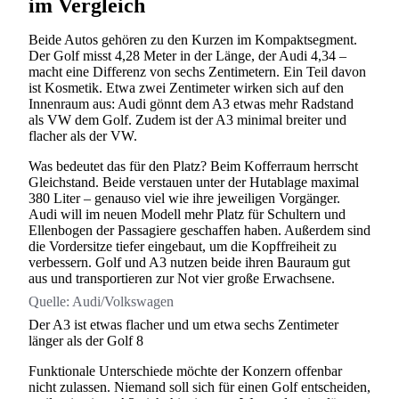
im Vergleich
Beide Autos gehören zu den Kurzen im Kompaktsegment.
Der Golf misst 4,28 Meter in der Länge, der Audi 4,34 –
macht eine Differenz von sechs Zentimetern. Ein Teil davon
ist Kosmetik. Etwa zwei Zentimeter wirken sich auf den
Innenraum aus: Audi gönnt dem A3 etwas mehr Radstand
als VW dem Golf. Zudem ist der A3 minimal breiter und
flacher als der VW.
Was bedeutet das für den Platz? Beim Kofferraum herrscht
Gleichstand. Beide verstauen unter der Hutablage maximal
380 Liter – genauso viel wie ihre jeweiligen Vorgänger.
Audi will im neuen Modell mehr Platz für Schultern und
Ellenbogen der Passagiere geschaffen haben. Außerdem sind
die Vordersitze tiefer eingebaut, um die Kopffreiheit zu
verbessern. Golf und A3 nutzen beide ihren Bauraum gut
aus und transportieren zur Not vier große Erwachsene.
Quelle:
Audi/Volkswagen
Der A3 ist etwas flacher und um etwa sechs Zentimeter
länger als der Golf 8
Funktionale Unterschiede möchte der Konzern offenbar
nicht zulassen. Niemand soll sich für einen Golf entscheiden,