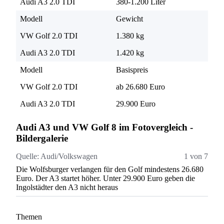
Audi A3 2.0 TDI
380-1.200 Liter
Modell
Gewicht
VW Golf 2.0 TDI
1.380 kg
Audi A3 2.0 TDI
1.420 kg
Modell
Basispreis
VW Golf 2.0 TDI
ab 26.680 Euro
Audi A3 2.0 TDI
29.900 Euro
Audi A3 und VW Golf 8 im Fotovergleich -
Bildergalerie
Quelle:
Audi/Volkswagen
1 von 7
Qu
Die Wolfsburger verlangen für den Golf mindestens 26.680
Au
Euro. Der A3 startet höher. Unter 29.900 Euro geben die
Ingolstädter den A3 nicht heraus
Themen