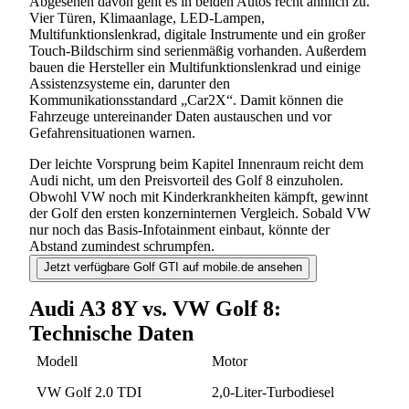
Abgesehen davon geht es in beiden Autos recht ähnlich zu.
Vier Türen, Klimaanlage, LED-Lampen,
Multifunktionslenkrad, digitale Instrumente und ein großer
Touch-Bildschirm sind serienmäßig vorhanden. Außerdem
bauen die Hersteller ein Multifunktionslenkrad und einige
Assistenzsysteme ein, darunter den
Kommunikationsstandard „Car2X“. Damit können die
Fahrzeuge untereinander Daten austauschen und vor
Gefahrensituationen warnen.
Der leichte Vorsprung beim Kapitel Innenraum reicht dem
Audi nicht, um den Preisvorteil des Golf 8 einzuholen.
Obwohl VW noch mit Kinderkrankheiten kämpft, gewinnt
der Golf den ersten konzerninternen Vergleich. Sobald VW
nur noch das Basis-Infotainment einbaut, könnte der
Abstand zumindest schrumpfen.
Jetzt verfügbare Golf GTI auf mobile.de ansehen
Audi A3 8Y vs. VW Golf 8:
Technische Daten
Modell
Motor
Suchen
VW Golf 2.0 TDI
2,0-Liter-Turbodiesel