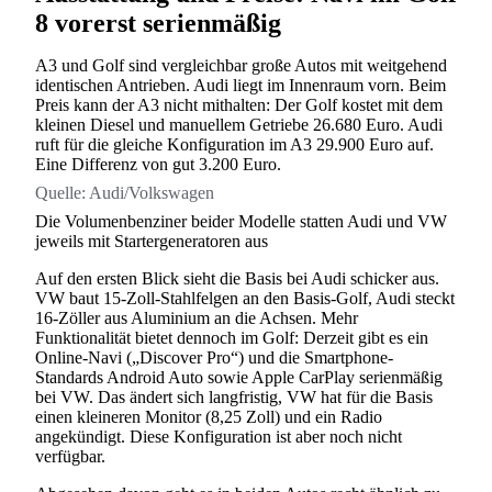
8 vorerst serienmäßig
A3 und Golf sind vergleichbar große Autos mit weitgehend
identischen Antrieben. Audi liegt im Innenraum vorn. Beim
Preis kann der A3 nicht mithalten: Der Golf kostet mit dem
kleinen Diesel und manuellem Getriebe 26.680 Euro. Audi
ruft für die gleiche Konfiguration im A3 29.900 Euro auf.
Eine Differenz von gut 3.200 Euro.
Quelle:
Audi/Volkswagen
Die Volumenbenziner beider Modelle statten Audi und VW
jeweils mit Startergeneratoren aus
Auf den ersten Blick sieht die Basis bei Audi schicker aus.
VW baut 15-Zoll-Stahlfelgen an den Basis-Golf, Audi steckt
16-Zöller aus Aluminium an die Achsen. Mehr
Funktionalität bietet dennoch im Golf: Derzeit gibt es ein
Online-Navi („Discover Pro“) und die Smartphone-
Standards Android Auto sowie Apple CarPlay serienmäßig
bei VW. Das ändert sich langfristig, VW hat für die Basis
einen kleineren Monitor (8,25 Zoll) und ein Radio
angekündigt. Diese Konfiguration ist aber noch nicht
verfügbar.