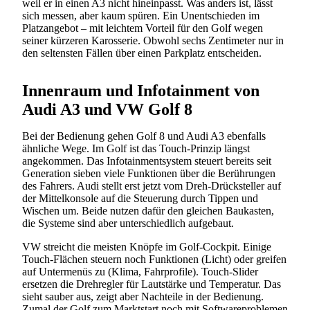
weil er in einen A3 nicht hineinpasst. Was anders ist, lässt
sich messen, aber kaum spüren. Ein Unentschieden im
Platzangebot – mit leichtem Vorteil für den Golf wegen
seiner kürzeren Karosserie. Obwohl sechs Zentimeter nur in
den seltensten Fällen über einen Parkplatz entscheiden.
Innenraum und Infotainment von
Audi A3 und VW Golf 8
Bei der Bedienung gehen Golf 8 und Audi A3 ebenfalls
ähnliche Wege. Im Golf ist das Touch-Prinzip längst
angekommen. Das Infotainmentsystem steuert bereits seit
Generation sieben viele Funktionen über die Berührungen
des Fahrers. Audi stellt erst jetzt vom Dreh-Drücksteller auf
der Mittelkonsole auf die Steuerung durch Tippen und
Wischen um. Beide nutzen dafür den gleichen Baukasten,
die Systeme sind aber unterschiedlich aufgebaut.
VW streicht die meisten Knöpfe im Golf-Cockpit. Einige
Touch-Flächen steuern noch Funktionen (Licht) oder greifen
auf Untermenüs zu (Klima, Fahrprofile). Touch-Slider
ersetzen die Drehregler für Lautstärke und Temperatur. Das
sieht sauber aus, zeigt aber Nachteile in der Bedienung.
Zumal der Golf zum Marktstart noch mit Softwareproblemen