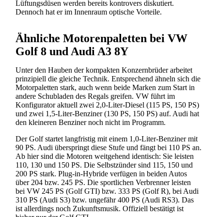
Lüftungsdüsen werden bereits kontrovers diskutiert.
Dennoch hat er im Innenraum optische Vorteile.
Ähnliche Motorenpaletten bei VW
Golf 8 und Audi A3 8Y
Unter den Hauben der kompakten Konzernbrüder arbeitet
prinzipiell die gleiche Technik. Entsprechend ähneln sich die
Motorpaletten stark, auch wenn beide Marken zum Start in
andere Schubladen des Regals greifen. VW führt im
Konfigurator aktuell zwei 2,0-Liter-Diesel (115 PS, 150 PS)
und zwei 1,5-Liter-Benziner (130 PS, 150 PS) auf. Audi hat
den kleineren Benziner noch nicht im Programm.
Der Golf startet langfristig mit einem 1,0-Liter-Benziner mit
90 PS. Audi überspringt diese Stufe und fängt bei 110 PS an.
Ab hier sind die Motoren weitgehend identisch: Sie leisten
110, 130 und 150 PS. Die Selbstzünder sind 115, 150 und
200 PS stark. Plug-in-Hybride verfügen in beiden Autos
über 204 bzw. 245 PS. Die sportlichen Verbrenner leisten
bei VW 245 PS (Golf GTI) bzw. 333 PS (Golf R), bei Audi
310 PS (Audi S3) bzw. ungefähr 400 PS (Audi RS3). Das
ist allerdings noch Zukunftsmusik. Offiziell bestätigt ist