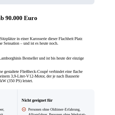
b 90.000 Euro
tzplätze in einer Karosserie dieser Flachheit Platz
e Sensation – und ist es heute noch.
mborghinis Bestseller und ist bis heute der einzige
e gestaltete Fließheck-Coupé verbindet eine flache
einem 3,9-Liter-V12-Motor, der je nach Bauserie
W (350 PS) leistet.
Nicht geeignet für
er,
Personen ohne Oldtimer-Erfahrung,
it
Alltagsfahrer, Personen ohne Werkstatt-