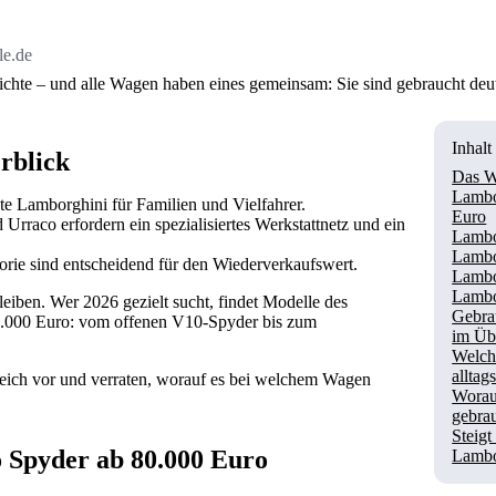
le.de
hte – und alle Wagen haben eines gemeinsam: Sie sind gebraucht deutli
Inhalt
rblick
Das W
Lambo
ste Lamborghini für Familien und Vielfahrer.
Euro
 Urraco erfordern ein spezialisiertes Werkstattnetz und ein
Lambo
Lambo
torie sind entscheidend für den Wiederverkaufswert.
Lambo
Lambo
iben. Wer 2026 gezielt sucht, findet Modelle des
Gebra
b 80.000 Euro: vom offenen V10-Spyder bis zum
im Üb
Welch
alltag
gleich vor und verraten, worauf es bei welchem Wagen
Worauf
gebra
Steigt
 Spyder ab 80.000 Euro
Lambo