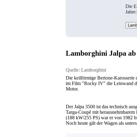
Die E
Jahre:
Lamb
Lamborghini Jalpa ab
Quelle:
Lamborghini
Die keilförmige Bertone-Karosserie 
im Film "Rocky IV" die Leinwand do
Motor.
Der Jalpa 3500 ist das technisch aus
Targa-Coupé mit herausnehmbarem K
(188 kW/255 PS) war er von 1982 bis
Noch heute gilt der Wagen als unter