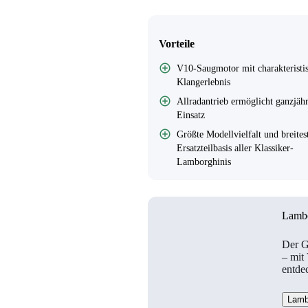
Vorteile
V10-Saugmotor mit charakterist
Klangerlebnis
Allradantrieb ermöglicht ganzjäh
Einsatz
Größte Modellvielfalt und breites
Ersatzteilbasis aller Klassiker-
Lamborghinis
Lambo
Der G
– mit
entde
Lambo