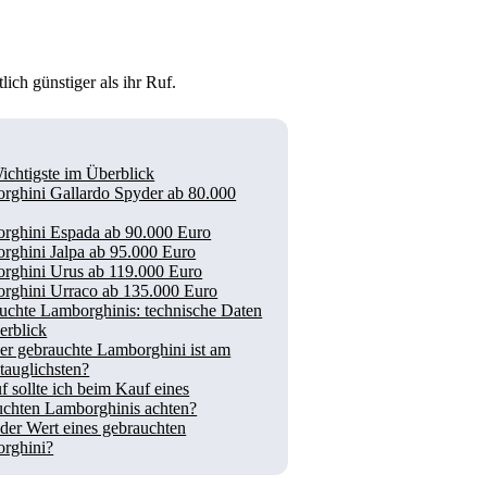
ch günstiger als ihr Ruf.
ichtigste im Überblick
rghini Gallardo Spyder ab 80.000
rghini Espada ab 90.000 Euro
rghini Jalpa ab 95.000 Euro
rghini Urus ab 119.000 Euro
rghini Urraco ab 135.000 Euro
uchte Lamborghinis: technische Daten
erblick
er gebrauchte Lamborghini ist am
stauglichsten?
 sollte ich beim Kauf eines
uchten Lamborghinis achten?
 der Wert eines gebrauchten
rghini?