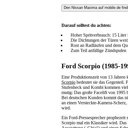
Den Nissan Maxima auf mobile.de fin
Darauf solltest du achten:
Hoher Spritverbrauch: 15 Liter i
Die Dichtungen der Türen werden
Rost an Radläufen und dem Que
Zum Teil anfällige Zündspulen
Ford Scorpio (1985-19
Eine Produktionszeit von 13 Jahren 
Scorpio
bedeutet sie das Gegenteil. F
Stufenheck und Kombi kommen viel zu
mutig: Das große Facelift von 1995 b
Bei deutschen Kunden kommt das nich
an einen Versteckte-Kamera-Scherz,
wird.
Ein Ford-Pressesprecher prophezeit s
Scorpio mal ein Klassiker wird. Das 
Ausstattung („Ghia“) und einen Sahn