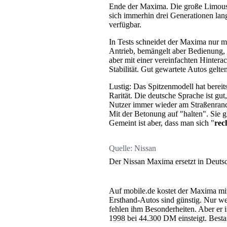
Ende der Maxima. Die große Limous
sich immerhin drei Generationen lan
verfügbar.
In Tests schneidet der Maxima nur 
Antrieb, bemängelt aber Bedienung,
aber mit einer vereinfachten Hintera
Stabilität. Gut gewartete Autos gelten
Lustig: Das Spitzenmodell hat bereit
Rarität. Die deutsche Sprache ist gut
Nutzer immer wieder am Straßenrand
Mit der Betonung auf "halten". Sie gl
Gemeint ist aber, dass man sich "
rec
Quelle:
Nissan
Der Nissan Maxima ersetzt in Deuts
Auf mobile.de kostet der Maxima mit
Ersthand-Autos sind günstig. Nur we
fehlen ihm Besonderheiten. Aber er 
1998 bei 44.300 DM einsteigt. Best