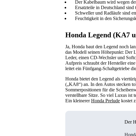
Der Kabelbaum wird wegen de
Ersatzteile in Deutschland sind 
Schweller und Radläufe sind em
Feuchtigkeit in den Sicherungsk
Honda Legend (KA7 un
Ja, Honda baut den Legend noch lang
das Modell seinen Höhepunkt: Der Leg
Leder, einen CD-Wechsler und Softc
Aufpreis schraubt der Hersteller ei
leitet ein Fünfgang-Schaltgetriebe di
Honda bietet den Legend als viertü
(„KA8“) an. In den Autos stecken to
Sommerpositionen für die Scheibenwi
verstellbare Sitze. So viel Luxus ist
Ein kleinerer
Honda Prelude
kostet z
Der 
Honda