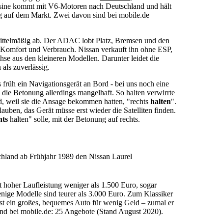
ine kommt mit V6-Motoren nach Deutschland und hält
g auf dem Markt. Zwei davon sind bei mobile.de
mittelmäßig ab. Der ADAC lobt Platz, Bremsen und den
 Komfort und Verbrauch. Nissan verkauft ihn ohne ESP,
chse aus den kleineren Modellen. Darunter leidet die
 als zuverlässig.
s früh ein Navigationsgerät an Bord - bei uns noch eine
, die Betonung allerdings mangelhaft. So halten verwirrte
, weil sie die Ansage bekommen hatten, "rechts
halten
".
auben, das Gerät müsse erst wieder die Satelliten finden.
hts
halten" solle, mit der Betonung auf rechts.
chland ab Frühjahr 1989 den Nissan Laurel
 hoher Laufleistung weniger als 1.500 Euro, sogar
nige Modelle sind teurer als 3.000 Euro. Zum Klassiker
ist ein großes, bequemes Auto für wenig Geld – zumal er
and bei mobile.de: 25 Angebote (Stand August 2020).