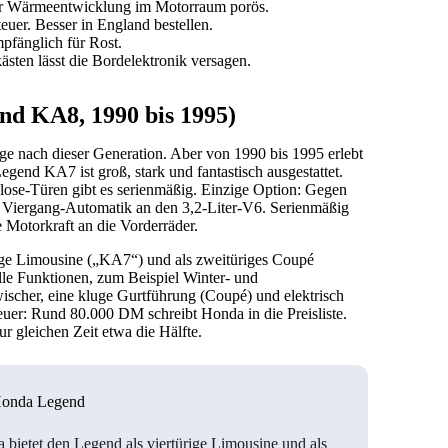
r Wärmeentwicklung im Motorraum porös.
teuer. Besser in England bestellen.
pfänglich für Rost.
ästen lässt die Bordelektronik versagen.
d KA8, 1990 bis 1995)
e nach dieser Generation. Aber von 1990 bis 1995 erlebt
end KA7 ist groß, stark und fantastisch ausgestattet.
lose-Türen gibt es serienmäßig. Einzige Option: Gegen
ne Viergang-Automatik an den 3,2-Liter-V6. Serienmäßig
e Motorkraft an die Vorderräder.
rige Limousine („KA7“) und als zweitüriges Coupé
lle Funktionen, zum Beispiel Winter- und
scher, eine kluge Gurtführung (Coupé) und elektrisch
 teuer: Rund 80.000 DM schreibt Honda in die Preisliste.
ur gleichen Zeit etwa die Hälfte.
Honda Legend
 bietet den Legend als viertürige Limousine und als