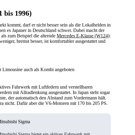
 bis 1996)
kt kommt, darf er nicht besser sein als die Lokalhelden in
ben es Japaner in Deutschland schwer. Dabei macht der
 als zum Beispiel die alternde
Mercedes E-Klasse (W124)
:
weniger, bremst besser, ist komfortabler ausgestattet und
er Limousine auch als Kombi angeboten
aktives Fahrwerk mit Luftfedern und verstellbaren
rdem mit Allradlenkung ausgestattet. In Japan steht sogar
liste, der automatisch den Abstand zum Vordermann hält.
a nicht. Dafür aber die V6-Motoren mit 170 bis 205 PS.
itsubishi Sigma
itsubishi Sigma bietet ein aktives Fahrwerk mit