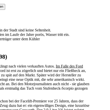
den
n der Stadt sind keine Seltenheit.
 im Laufe der Jahre porös, Wasser tritt ein.
rträger unter dem Kühler
98)
klingt nach vielen verkauften Autos.
Im Falle des Ford
ord ist erst zu zögerlich und bietet nur ein Fließheck an,
 spät auf den Markt. Später wird der Hersteller zu
ringt eine neue Optik mit, die sehr amerikanisch wirkt.
t an. Bei den Motorjournalisten auch nicht - sie glauben
 als erstmalig das Tuch vom Stufenheck-Scorpio gezogen
chon bei der Facelift-Premiere vor 25 Jahren, dass der
Zeug dazu hat er: ein eigenwilliges Design, eine luxuriöse
emotor von Cosworth. Der 2,9-Liter-V6 leistet zuletzt