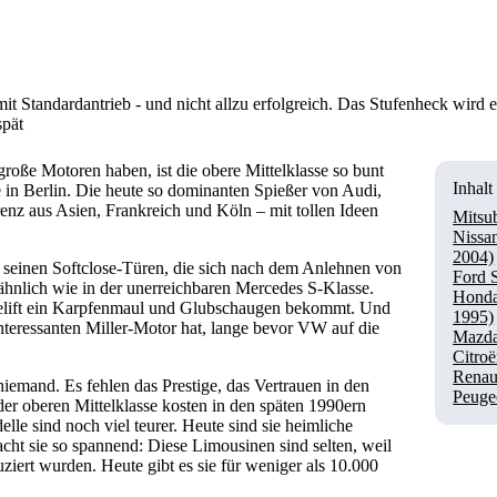
mit Standardantrieb - und nicht allzu erfolgreich. Das Stufenheck wird 
spät
oße Motoren haben, ist die obere Mittelklasse so bunt
Inhalt
e in Berlin. Die heute so dominanten Spießer von Audi,
 aus Asien, Frankreich und Köln – mit tollen Ideen
Mitsu
Nissa
2004)
seinen Softclose-Türen, die sich nach dem Anlehnen von
Ford 
z ähnlich wie in der unerreichbaren Mercedes S-Klasse.
Honda
celift ein Karpfenmaul und Glubschaugen bekommt. Und
1995)
teressanten Miller-Motor hat, lange bevor VW auf die
Mazda
Citro
Renaul
niemand. Es fehlen das Prestige, das Vertrauen in den
Peuge
der oberen Mittelklasse kosten in den späten 1990ern
le sind noch viel teurer. Heute sind sie heimliche
cht sie so spannend: Diese Limousinen sind selten, weil
uziert wurden. Heute gibt es sie für weniger als 10.000