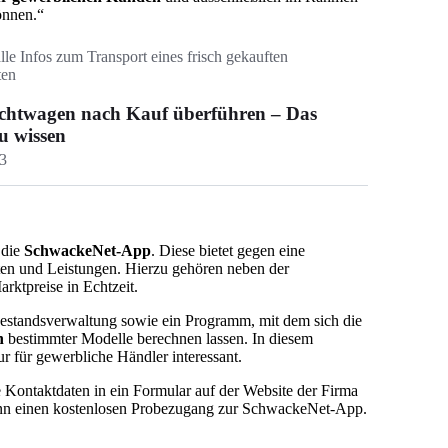
önnen.“
alle Infos zum Transport eines frisch gekauften
ten
chtwagen nach Kauf überführen – Das
u wissen
3
 die
SchwackeNet-App
. Diese bietet gegen eine
ten und Leistungen. Hierzu gehören neben der
ktpreise in Echtzeit.
standsverwaltung sowie ein Programm, mit dem sich die
n
bestimmter Modelle berechnen lassen. In diesem
 für gewerbliche Händler interessant.
Kontaktdaten in ein Formular auf der Website der Firma
ann einen kostenlosen Probezugang zur SchwackeNet-App.