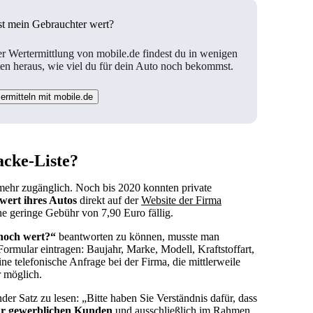
st mein Gebrauchter wert?
er Wertermittlung von mobile.de findest du in wenigen
en heraus, wie viel du für dein Auto noch bekommst.
ermitteln mit mobile.de
acke-Liste?
 mehr zugänglich. Noch bis 2020 konnten private
ert ihres Autos
direkt auf der
Website der Firma
ne geringe Gebühr von 7,90 Euro fällig.
 noch wert?“
beantworten zu können, musste man
Formular eintragen: Baujahr, Marke, Modell, Kraftstoffart,
ne telefonische Anfrage bei der Firma, die mittlerweile
 möglich.
der Satz zu lesen: „Bitte haben Sie Verständnis dafür, dass
r gewerblichen Kunden
und ausschließlich im Rahmen