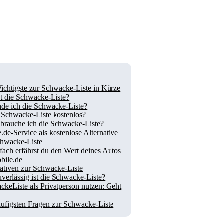
ichtigste zur Schwacke-Liste in Kürze
st die Schwacke-Liste?
nde ich die Schwacke-Liste?
e Schwacke-Liste kostenlos?
brauche ich die Schwacke-Liste?
.de-Service als kostenlose Alternative
chwacke-Liste
fach erfährst du den Wert deines Autos
bile.de
nativen zur Schwacke-Liste
verlässig ist die Schwacke-Liste?
ckeListe als Privatperson nutzen: Geht
äufigsten Fragen zur Schwacke-Liste