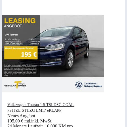
Volkswagen Touran 1.5 TSI DSG GOAL
7SITZE STHZG LM17 eKLAPP
Neues Angebot
195,00 €
mtl.
inkl. MwSt.
24 Monate Laufzeit
.
10.000 KM pro