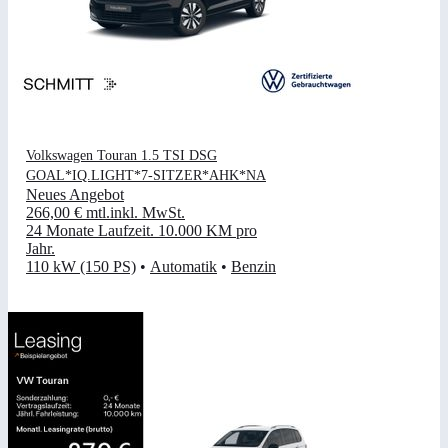
Volkswagen Touran 1.5 TSI DSG
GOAL*IQ.LIGHT*7-SITZER*AHK*NA
Neues Angebot
266,00 €
mtl.
inkl. MwSt.
24 Monate Laufzeit
.
10.000 KM pro
Jahr
.
110 kW (150 PS)
•
Automatik
•
Benzin