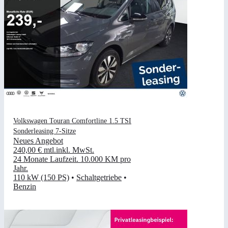
Volkswagen Touran Comfortline 1.5 TSI
Sonderleasing 7-Sitze
Neues Angebot
240,00 €
mtl.
inkl. MwSt.
24 Monate Laufzeit
.
10.000 KM pro
Jahr
.
110 kW (150 PS)
•
Schaltgetriebe
•
Benzin