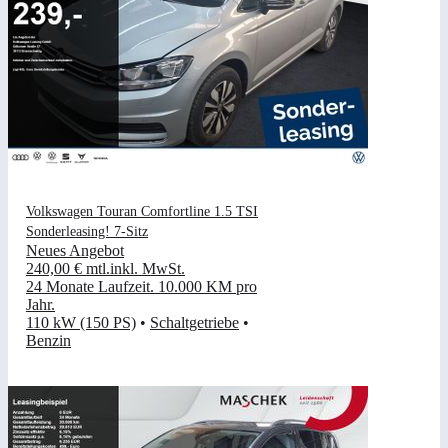
Volkswagen Touran Comfortline 1.5 TSI
Sonderleasing! 7-Sitz
Neues Angebot
240,00 €
mtl.
inkl. MwSt.
24 Monate Laufzeit
.
10.000 KM pro
Jahr
.
110 kW (150 PS)
•
Schaltgetriebe
•
Benzin