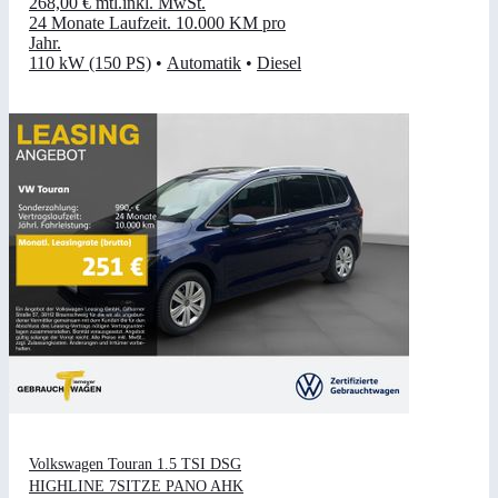
268,00 €
mtl.
inkl. MwSt.
24 Monate Laufzeit
.
10.000 KM pro
Jahr
.
110 kW (150 PS)
•
Automatik
•
Diesel
Volkswagen Touran 1.5 TSI DSG
HIGHLINE 7SITZE PANO AHK