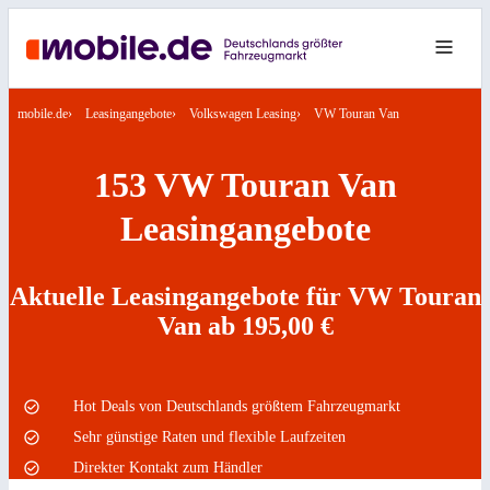
mobile.de
Leasingangebote
Volkswagen Leasing
VW Touran Van
153 VW Touran Van
Leasingangebote
Aktuelle Leasingangebote für VW Touran
Van ab 195,00 €
Hot Deals von Deutschlands größtem Fahrzeugmarkt
Sehr günstige Raten und flexible Laufzeiten
Direkter Kontakt zum Händler