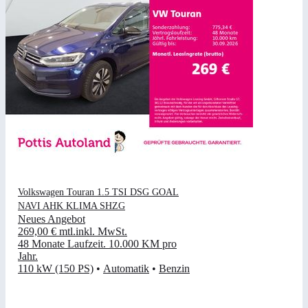
Volkswagen Touran 1.5 TSI DSG GOAL
NAVI AHK KLIMA SHZG
Neues Angebot
269,00 €
mtl.
inkl. MwSt.
48 Monate Laufzeit
.
10.000 KM pro
Jahr
.
110 kW (150 PS)
•
Automatik
•
Benzin