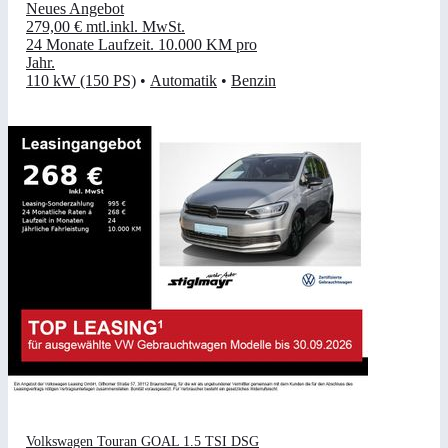
Neues Angebot
279,00 €
mtl.
inkl. MwSt.
24 Monate Laufzeit
.
10.000 KM pro
Jahr
.
110 kW (150 PS)
•
Automatik
•
Benzin
Volkswagen Touran GOAL 1.5 TSI DSG