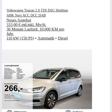
Volkswagen Touran 2.0 TDI DSG Highline
AHK Navi ACC DCC DAB
Neues Angebot
333,00 €
mtl.
inkl. MwSt.
36 Monate Laufzeit
.
10.000 KM pro
Jahr
.
110 kW (150 PS)
•
Automatik
•
Diesel