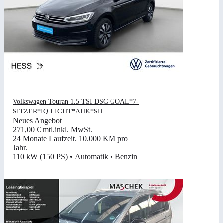
Volkswagen Touran 1.5 TSI DSG GOAL*7-
SITZER*IQ.LIGHT*AHK*SH
Neues Angebot
271,00 €
mtl.
inkl. MwSt.
24 Monate Laufzeit
.
10.000 KM pro
Jahr
.
110 kW (150 PS)
•
Automatik
•
Benzin