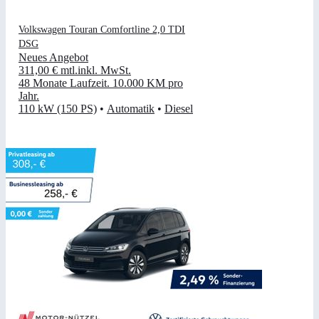
Volkswagen Touran Comfortline 2,0 TDI
DSG
Neues Angebot
311,00 €
mtl.
inkl. MwSt.
48 Monate Laufzeit
.
10.000 KM pro
Jahr
.
110 kW (150 PS)
•
Automatik
•
Diesel