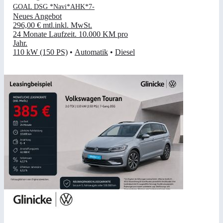
GOAL DSG *Navi*AHK*7-
Neues Angebot
296,00 €
mtl.
inkl. MwSt.
24 Monate Laufzeit
.
10.000 KM pro
Jahr
.
110 kW (150 PS)
•
Automatik
•
Diesel