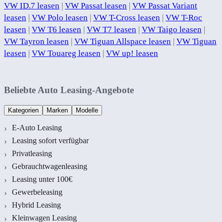
VW ID.7 leasen
|
VW Passat leasen
|
VW Passat Variant
leasen
|
VW Polo leasen
|
VW T-Cross leasen
|
VW T-Roc
leasen
|
VW T6 leasen
|
VW T7 leasen
|
VW Taigo leasen
|
VW Tayron leasen
|
VW Tiguan Allspace leasen
|
VW Tiguan
leasen
|
VW Touareg leasen
|
VW up! leasen
Beliebte Auto Leasing-Angebote
Kategorien
Marken
Modelle
E-Auto Leasing
Leasing sofort verfügbar
Privatleasing
Gebrauchtwagenleasing
Leasing unter 100€
Gewerbeleasing
Hybrid Leasing
Kleinwagen Leasing