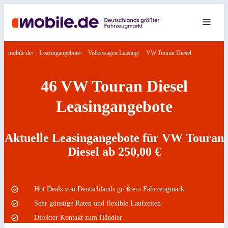
mobile.de
Leasingangebote
Volkswagen Leasing
VW Touran Diesel
46 VW Touran Diesel
Leasingangebote
Aktuelle Leasingangebote für VW Touran
Diesel ab 250,00 €
Hot Deals von Deutschlands größtem Fahrzeugmarkt
Sehr günstige Raten und flexible Laufzeiten
Direkter Kontakt zum Händler