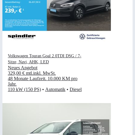
Volkswagen Touran Goal 2.0TDI DSG / 7-
Sitze, Navi, AHK, LED
Neues Angebot
329,00 €
mtl.
inkl. MwSt.
48 Monate Laufzeit
.
10.000 KM pro
Jahr
.
110 kW (150 PS)
•
Automatik
•
Diesel