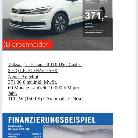
Volkswagen Touran 2.0 TDI DSG Goal 7-
S.+IQ.LIGHT+NAVI+AHK
Neues Angebot
371,00 €
mtl.
inkl. MwSt.
60 Monate Laufzeit
.
10.000 KM pro
Jahr
.
110 kW (150 PS)
•
Automatik
•
Diesel