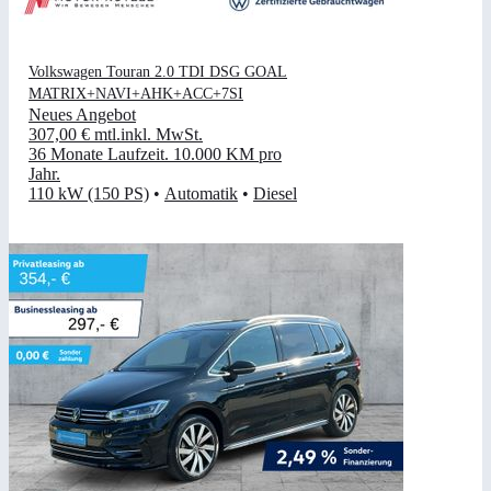
Volkswagen Touran 2.0 TDI DSG GOAL
MATRIX+NAVI+AHK+ACC+7SI
Neues Angebot
307,00 €
mtl.
inkl. MwSt.
36 Monate Laufzeit
.
10.000 KM pro
Jahr
.
110 kW (150 PS)
•
Automatik
•
Diesel