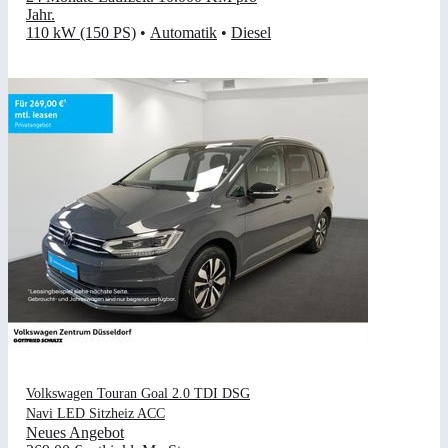
Jahr
.
110 kW (150 PS)
•
Automatik
•
Diesel
Volkswagen Touran Goal 2.0 TDI DSG
Navi LED Sitzheiz ACC
Neues Angebot