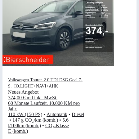
Volkswagen Touran 2.0 TDI DSG Goal 7-
S.+IQ.LIGHT+NAVI+AHK
Neues Angebot
374,00 €
mtl.
inkl. MwSt.
60 Monate Laufzeit
.
10.000 KM pro
Jahr
.
110 kW (150 PS)
•
Automatik
•
Diesel
•
147 g CO₂/km (komb.)
•
5,6
l/100km (komb.)
•
CO₂-Klasse
E (komb.)