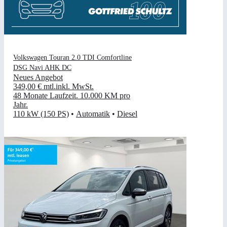
Volkswagen Touran 2.0 TDI Comfortline
DSG Navi AHK DC
Neues Angebot
349,00 €
mtl.
inkl. MwSt.
48 Monate Laufzeit
.
10.000 KM pro
Jahr
.
110 kW (150 PS)
•
Automatik
•
Diesel