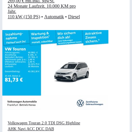
269,00 €
mtl.
inkl. MwSt.
24 Monate Laufzeit
.
10.000 KM pro
Jahr
.
110 kW (150 PS)
•
Automatik
•
Diesel
Volkswagen Touran 2.0 TDI DSG Highline
AHK Navi ACC DCC DAB