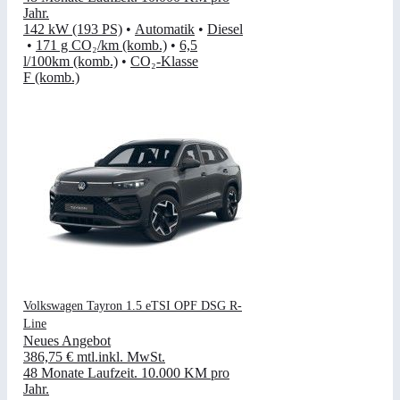
Jahr
.
142 kW (193 PS)
•
Automatik
•
Diesel
•
171 g CO₂/km (komb.)
•
6,5
l/100km (komb.)
•
CO₂-Klasse
F (komb.)
Volkswagen Tayron 1.5 eTSI OPF DSG R-
Line
Neues Angebot
386,75 €
mtl.
inkl. MwSt.
48 Monate Laufzeit
.
10.000 KM pro
Jahr
.