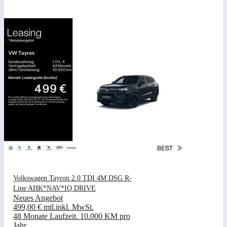
Volkswagen Tayron 2.0 TDI 4M DSG R-
Line AHK*NAV*IQ.DRIVE
Neues Angebot
499,00 €
mtl.
inkl. MwSt.
48 Monate Laufzeit
.
10.000 KM pro
Jahr
.