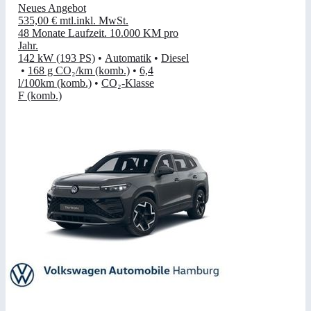
Neues Angebot
535,00 €
mtl.
inkl. MwSt.
48 Monate Laufzeit
.
10.000 KM pro
Jahr
.
142 kW (193 PS)
•
Automatik
•
Diesel
•
168 g CO₂/km (komb.)
•
6,4
l/100km (komb.)
•
CO₂-Klasse
F (komb.)