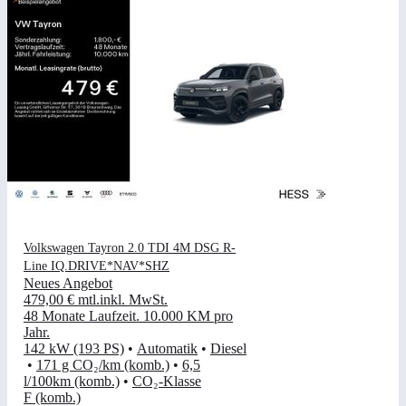
Volkswagen Tayron 2.0 TDI 4M DSG R-
Line IQ.DRIVE*NAV*SHZ
Neues Angebot
479,00 €
mtl.
inkl. MwSt.
48 Monate Laufzeit
.
10.000 KM pro
Jahr
.
142 kW (193 PS)
•
Automatik
•
Diesel
•
171 g CO₂/km (komb.)
•
6,5
l/100km (komb.)
•
CO₂-Klasse
F (komb.)