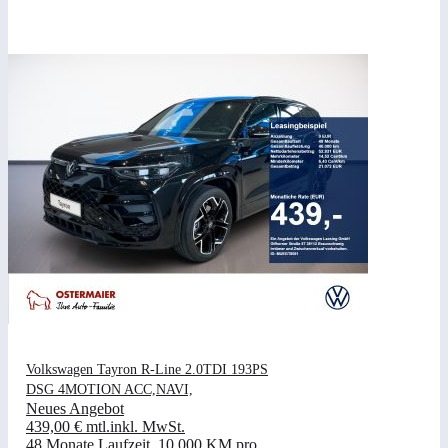
Volkswagen Tayron R-Line 2.0TDI 193PS
DSG 4MOTION ACC,NAVI,
Neues Angebot
439,00 €
mtl.
inkl. MwSt.
48 Monate Laufzeit
.
10.000 KM pro