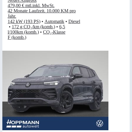
Neues Angebot
479,00 €
mtl.
inkl. MwSt.
42 Monate Laufzeit
.
10.000 KM pro
Jahr
.
142 kW (193 PS)
•
Automatik
•
Diesel
•
172 g CO₂/km (komb.)
•
6,5
l/100km (komb.)
•
CO₂-Klasse
F (komb.)