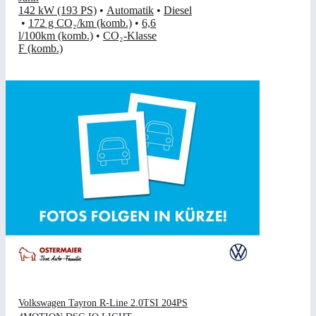
142 kW (193 PS)
•
Automatik
•
Diesel
•
172 g CO₂/km (komb.)
•
6,6
l/100km (komb.)
•
CO₂-Klasse
F (komb.)
Volkswagen Tayron R-Line 2.0TSI 204PS