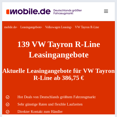
mobile.de
Leasingangebote
Volkswagen Leasing
VW Tayron R-Line
139 VW Tayron R-Line
Leasingangebote
Aktuelle Leasingangebote für VW Tayron
R-Line ab 386,75 €
Hot Deals von Deutschlands größtem Fahrzeugmarkt
Sehr günstige Raten und flexible Laufzeiten
Direkter Kontakt zum Händler