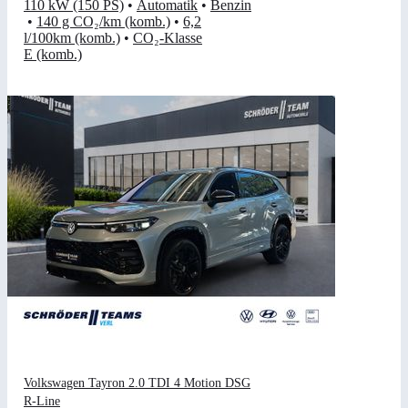
110 kW (150 PS)
•
Automatik
•
Benzin
•
140 g CO₂/km (komb.)
•
6,2
l/100km (komb.)
•
CO₂-Klasse
E (komb.)
Volkswagen Tayron 2.0 TDI 4 Motion DSG
R-Line