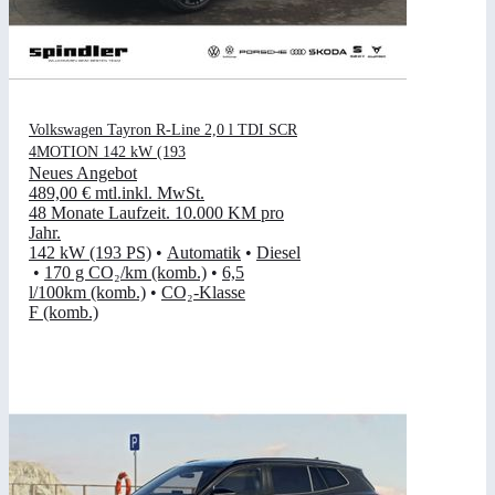
Volkswagen Tayron R-Line 2,0 l TDI SCR
4MOTION 142 kW (193
Neues Angebot
489,00 €
mtl.
inkl. MwSt.
48 Monate Laufzeit
.
10.000 KM pro
Jahr
.
142 kW (193 PS)
•
Automatik
•
Diesel
•
170 g CO₂/km (komb.)
•
6,5
l/100km (komb.)
•
CO₂-Klasse
F (komb.)