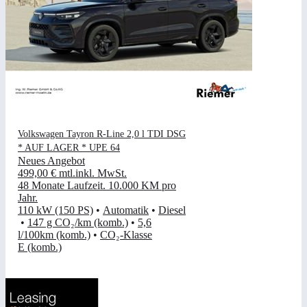
Volkswagen Tayron R-Line 2,0 l TDI DSG
* AUF LAGER * UPE 64
Neues Angebot
499,00 €
mtl.
inkl. MwSt.
48 Monate Laufzeit
.
10.000 KM pro
Jahr
.
110 kW (150 PS)
•
Automatik
•
Diesel
•
147 g CO₂/km (komb.)
•
5,6
l/100km (komb.)
•
CO₂-Klasse
E (komb.)