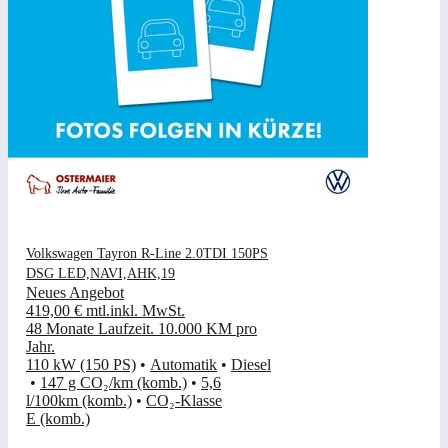
Volkswagen Tayron R-Line 2.0TDI 150PS
DSG LED,NAVI,AHK,19
Neues Angebot
419,00 €
mtl.
inkl. MwSt.
48 Monate Laufzeit
.
10.000 KM pro
Jahr
.
110 kW (150 PS)
•
Automatik
•
Diesel
•
147 g CO₂/km (komb.)
•
5,6
l/100km (komb.)
•
CO₂-Klasse
E (komb.)