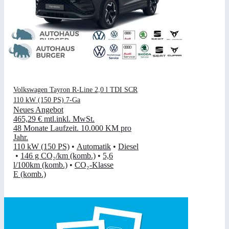
Volkswagen Tayron R-Line 2,0 l TDI SCR
110 kW (150 PS) 7-Ga
Neues Angebot
465,29 €
mtl.
inkl. MwSt.
48 Monate Laufzeit
.
10.000 KM pro
Jahr
.
110 kW (150 PS)
•
Automatik
•
Diesel
•
146 g CO₂/km (komb.)
•
5,6
l/100km (komb.)
•
CO₂-Klasse
E (komb.)