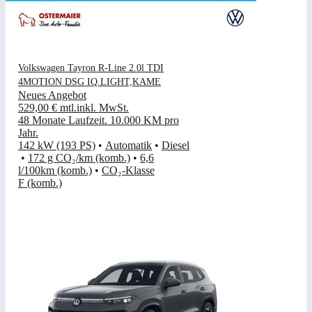
Volkswagen Tayron R-Line 2.0l TDI
4MOTION DSG IQ.LIGHT,KAME
Neues Angebot
529,00 €
mtl.
inkl. MwSt.
48 Monate Laufzeit
.
10.000 KM pro
Jahr
.
142 kW (193 PS)
•
Automatik
•
Diesel
•
172 g CO₂/km (komb.)
•
6,6
l/100km (komb.)
•
CO₂-Klasse
F (komb.)