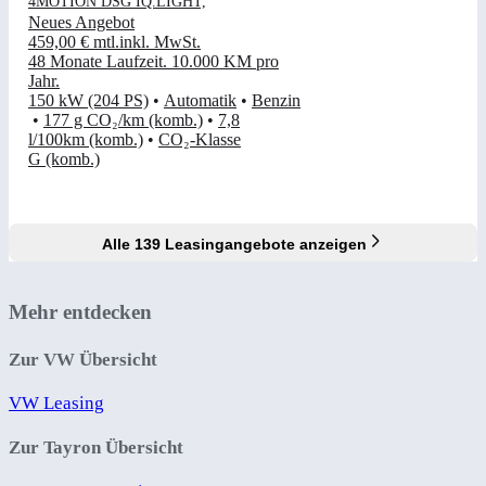
4MOTION DSG IQ.LIGHT,
Neues Angebot
459,00 €
mtl.
inkl. MwSt.
48 Monate Laufzeit
.
10.000 KM pro
Jahr
.
150 kW (204 PS)
•
Automatik
•
Benzin
•
177 g CO₂/km (komb.)
•
7,8
l/100km (komb.)
•
CO₂-Klasse
G (komb.)
Alle 139 Leasingangebote anzeigen
Mehr entdecken
Zur VW Übersicht
VW Leasing
Zur Tayron Übersicht