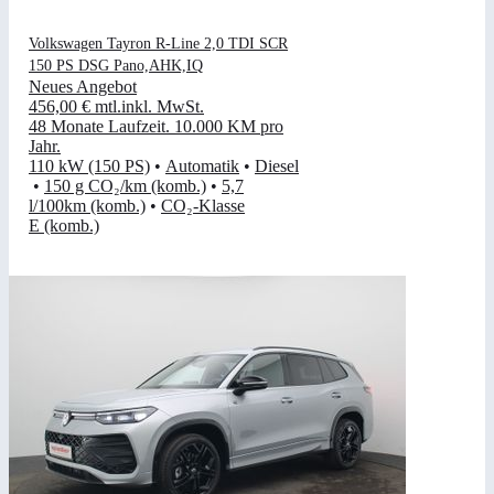
Volkswagen Tayron R-Line 2,0 TDI SCR
150 PS DSG Pano,AHK,IQ
Neues Angebot
456,00 €
mtl.
inkl. MwSt.
48 Monate Laufzeit
.
10.000 KM pro
Jahr
.
110 kW (150 PS)
•
Automatik
•
Diesel
•
150 g CO₂/km (komb.)
•
5,7
l/100km (komb.)
•
CO₂-Klasse
E (komb.)