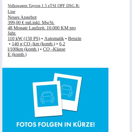
Volkswagen Tayron 1.5 eTSI OPF DSG R-
Line
Neues Angebot
399,00 €
mtl.
inkl. MwSt.
48 Monate Laufzeit
.
10.000 KM pro
Jahr
.
110 kW (150 PS)
•
Automatik
•
Benzin
•
140 g CO₂/km (komb.)
•
6,2
l/100km (komb.)
•
CO₂-Klasse
E (komb.)