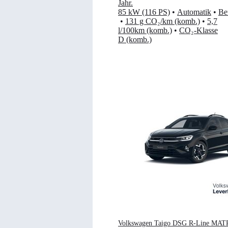
Jahr
.
85 kW (116 PS)
•
Automatik
•
Be
•
131 g CO₂/km (komb.)
•
5,7
l/100km (komb.)
•
CO₂-Klasse
D (komb.)
Volkswagen Taigo DSG R-Line MAT