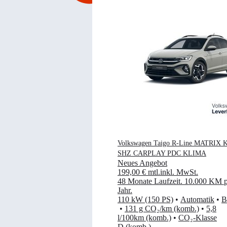
Volkswagen Taigo R-Line MATRIX
SHZ CARPLAY PDC KLIMA
Neues Angebot
199,00 €
mtl.
inkl. MwSt.
48 Monate Laufzeit
.
10.000 KM p
Jahr
.
110 kW (150 PS)
•
Automatik
•
B
•
131 g CO₂/km (komb.)
•
5,8
l/100km (komb.)
•
CO₂-Klasse
D (komb.)