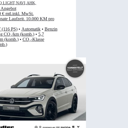
Q.LIGHT,NAVI,AHK,
 Angebot
0 €
mtl.
inkl. MwSt.
ate Laufzeit
.
10.000 KM pro
 (116 PS)
•
Automatik
•
Benzin
 g CO₂/km (komb.)
•
5,7
km (komb.)
•
CO₂-Klasse
mb.)