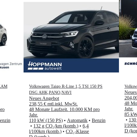
 KAM
Volkswagen Taigo R-Line 1,5 TSI 150 PS
Volksw
Neues
DSG AHK,PANO,NAVI
204,0
Neues Angebot
48 Mon
238,55 €
mtl.
inkl. MwSt.
Jahr
.
ro
48 Monate Laufzeit
.
10.000 KM pro
85 kW
Jahr
.
•
130
enzin
110 kW (150 PS)
•
Automatik
•
Benzin
l/100
•
132 g CO₂/km (komb.)
•
6,4
D (ko
l/100km (komb.)
•
CO₂-Klasse
D (komb.)