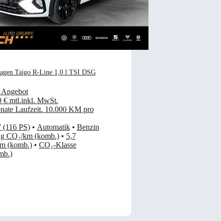
agen Taigo R-Line 1,0 l TSI DSG
 Angebot
0 €
mtl.
inkl. MwSt.
ate Laufzeit
.
10.000 KM pro
 (116 PS)
•
Automatik
•
Benzin
 g CO₂/km (komb.)
•
5,7
km (komb.)
•
CO₂-Klasse
mb.)