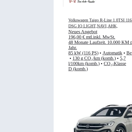
Volkswagen Taigo R-Line 1.0TSI 11
DSG IQ.LIGHT,NAVI,AHK,
Neues Angebot
196,00 €
mtl.
inkl. MwSt.
48 Monate Laufzeit
.
10.000 KM p
Jahr
.
85 kW (116 PS)
•
Automatik
•
Be
•
130 g CO₂/km (komb.)
•
5,7
l/100km (komb.)
•
CO₂-Klasse
D (komb.)