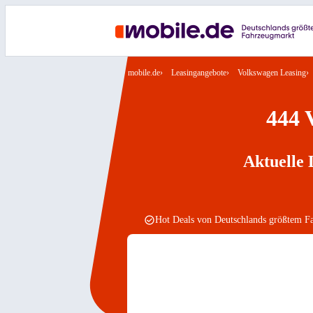
mobile.de
Leasingangebote
Volkswagen Leasing
444 
Aktuelle 
Hot Deals von Deutschlands größtem F