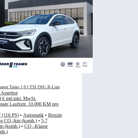
agen Taigo 1,0 l TSI DSG R-Line
 Angebot
0 €
mtl.
inkl. MwSt.
ate Laufzeit
.
10.000 KM pro
 (116 PS)
•
Automatik
•
Benzin
 g CO₂/km (komb.)
•
5,7
km (komb.)
•
CO₂-Klasse
mb.)