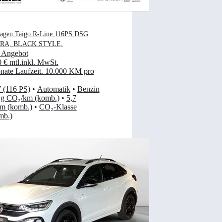
agen Taigo R-Line 116PS DSG
RA, BLACK STYLE,
 Angebot
0 €
mtl.
inkl. MwSt.
ate Laufzeit
.
10.000 KM pro
 (116 PS)
•
Automatik
•
Benzin
 g CO₂/km (komb.)
•
5,7
km (komb.)
•
CO₂-Klasse
mb.)