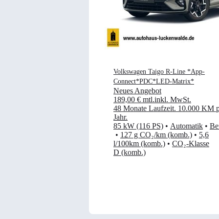
Volkswagen Taigo R-Line *App-
Connect*PDC*LED-Matrix*
Neues Angebot
189,00 €
mtl.
inkl. MwSt.
48 Monate Laufzeit
.
10.000 KM p
Jahr
.
85 kW (116 PS)
•
Automatik
•
Be
•
127 g CO₂/km (komb.)
•
5,6
l/100km (komb.)
•
CO₂-Klasse
D (komb.)