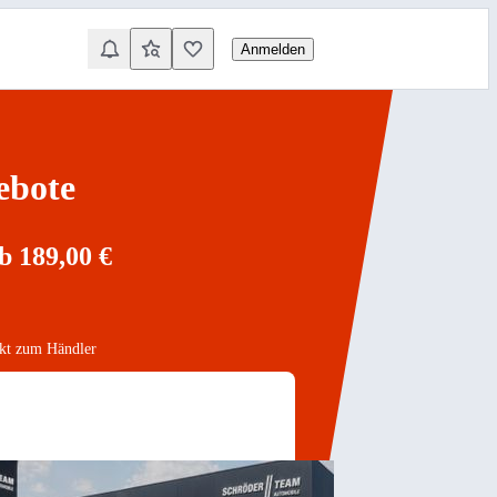
Anmelden
ebote
b 189,00 €
akt zum Händler