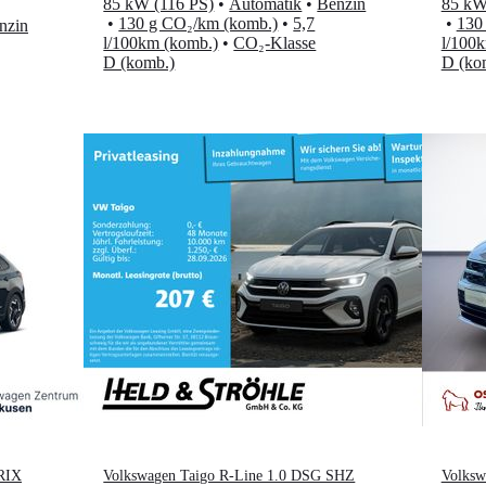
85 kW (116 PS)
•
Automatik
•
Benzin
85 kW
•
130 g CO₂/km (komb.)
•
5,7
•
130
nzin
l/100km (komb.)
•
CO₂-Klasse
l/100
D (komb.)
D (ko
RIX
Volkswagen Taigo R-Line 1.0 DSG SHZ
Volksw