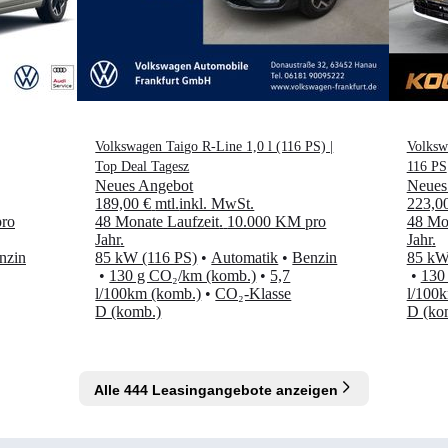
Volkswagen Taigo R-Line 1,0 l (116 PS) |
Volksw
Top Deal Tagesz
116 PS
Neues Angebot
Neues
189,00 €
mtl.
inkl. MwSt.
223,0
ro
48 Monate Laufzeit
.
10.000 KM pro
48 Mon
Jahr
.
Jahr
.
nzin
85 kW (116 PS)
•
Automatik
•
Benzin
85 kW
•
130 g CO₂/km (komb.)
•
5,7
•
130
l/100km (komb.)
•
CO₂-Klasse
l/100
D (komb.)
D (ko
Alle 444 Leasingangebote anzeigen