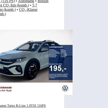
 (116 PS)
•
Automatik
•
Benzin
 g CO₂/km (komb.)
•
5,7
km (komb.)
•
CO₂-Klasse
mb.)
agen Taigo R-Line 1.0TSI 116PS