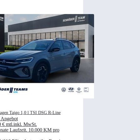
agen Taigo 1,0 l TSI DSG R-Line
 Angebot
0 €
mtl.
inkl. MwSt.
ate Laufzeit
.
10.000 KM pro