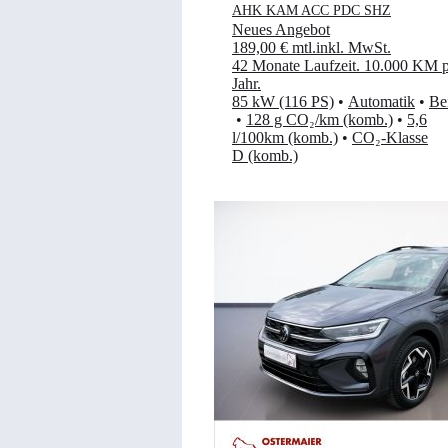
AHK KAM ACC PDC SHZ
Neues Angebot
189,00 €
mtl.
inkl. MwSt.
42 Monate Laufzeit
.
10.000 KM p
Jahr
.
85 kW (116 PS)
•
Automatik
•
Be
•
128 g CO₂/km (komb.)
•
5,6
l/100km (komb.)
•
CO₂-Klasse
D (komb.)