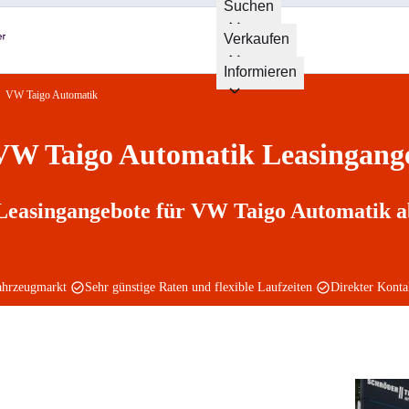
Suchen
Verkaufen
Informieren
VW Taigo Automatik
VW Taigo Automatik Leasingang
Leasingangebote für VW Taigo Automatik a
ahrzeugmarkt
Sehr günstige Raten und flexible Laufzeiten
Direkter Kont