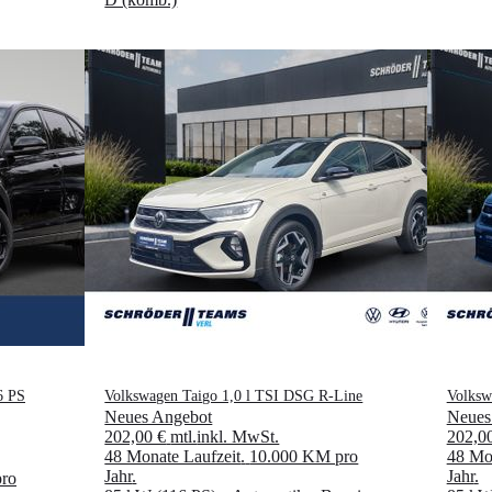
6 PS
Volkswagen Taigo 1,0 l TSI DSG R-Line
Volksw
Neues Angebot
Neues
202,00 €
mtl.
inkl. MwSt.
202,0
48 Monate Laufzeit
.
10.000 KM pro
48 Mon
Jahr
.
Jahr
.
ro