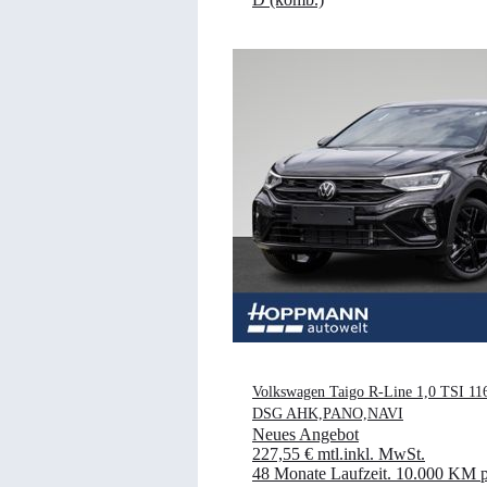
Volkswagen Taigo R-Line 1,0 TSI 11
DSG AHK,PANO,NAVI
Neues Angebot
227,55 €
mtl.
inkl. MwSt.
48 Monate Laufzeit
.
10.000 KM p