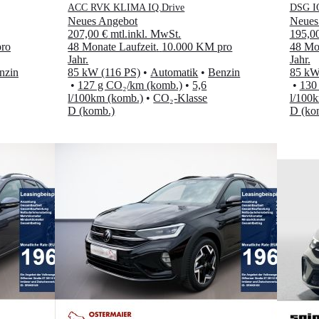
ACC RVK KLIMA IQ.Drive
DSG I
Neues Angebot
Neues
207,00 €
mtl.
inkl. MwSt.
195,0
ro
48 Monate Laufzeit
.
10.000 KM pro
48 Mon
Jahr
.
Jahr
.
nzin
85 kW (116 PS)
•
Automatik
•
Benzin
85 kW
•
127 g CO₂/km (komb.)
•
5,6
•
130
l/100km (komb.)
•
CO₂-Klasse
l/100
D (komb.)
D (ko