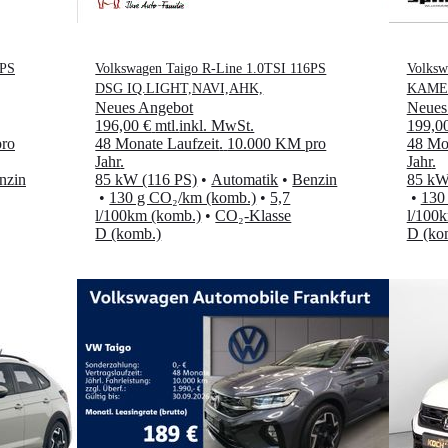
6PS
Volkswagen Taigo R-Line 1.0TSI 116PS
Volksw
DSG IQ.LIGHT,NAVI,AHK,
KAME
Neues Angebot
Neues
196,00 €
mtl.
inkl. MwSt.
199,0
ro
48 Monate Laufzeit
.
10.000 KM pro
48 Mon
Jahr
.
Jahr
.
nzin
85 kW (116 PS)
•
Automatik
•
Benzin
85 kW
•
130 g CO₂/km (komb.)
•
5,7
•
130
l/100km (komb.)
•
CO₂-Klasse
l/100
D (komb.)
D (ko