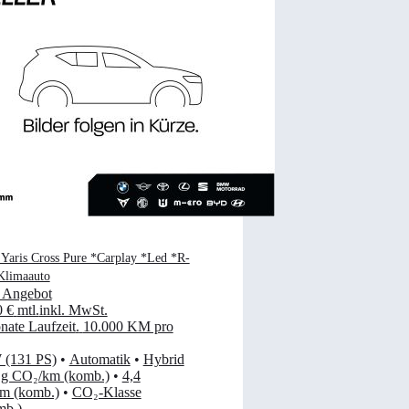
 Yaris Cross Pure *Carplay *Led *R-
limaauto
 Angebot
0 €
mtl.
inkl. MwSt.
ate Laufzeit
.
10.000 KM pro
 (131 PS)
•
Automatik
•
Hybrid
 g CO₂/km (komb.)
•
4,4
km (komb.)
•
CO₂-Klasse
mb.)