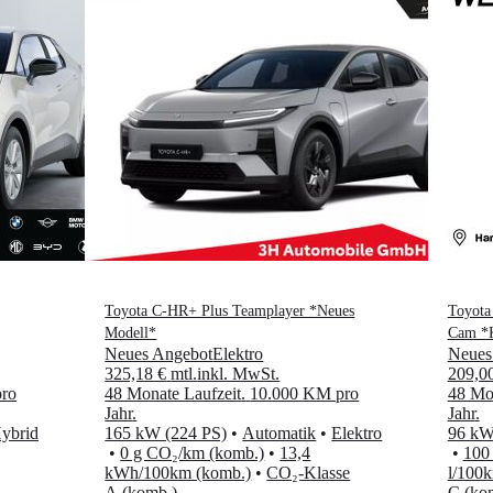
Toyota C-HR+ Plus Teamplayer *Neues
Toyota
Modell*
Cam *K
Neues Angebot
Elektro
Neues
325,18 €
mtl.
inkl. MwSt.
209,0
ro
48 Monate Laufzeit
.
10.000 KM pro
48 Mon
Jahr
.
Jahr
.
ybrid
165 kW (224 PS)
•
Automatik
•
Elektro
96 kW
•
0 g CO₂/km (komb.)
•
13,4
•
100
kWh/100km (komb.)
•
CO₂-Klasse
l/100
A (komb.)
C (ko