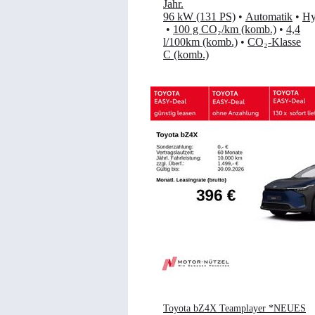
Jahr
.
96 kW (131 PS)
•
Automatik
•
Hy
•
100 g CO₂/km (komb.)
•
4,4
l/100km (komb.)
•
CO₂-Klasse
C (komb.)
Toyota bZ4X Teamplayer *NEUES