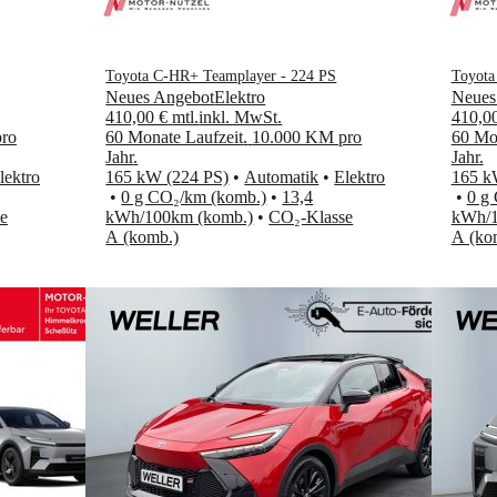
Toyota C-HR+ Teamplayer - 224 PS
Toyota
Neues Angebot
Elektro
Neues
410,00 €
mtl.
inkl. MwSt.
410,0
ro
60 Monate Laufzeit
.
10.000 KM pro
60 Mon
Jahr
.
Jahr
.
lektro
165 kW (224 PS)
•
Automatik
•
Elektro
165 k
•
0 g CO₂/km (komb.)
•
13,4
•
0 g
e
kWh/100km (komb.)
•
CO₂-Klasse
kWh/1
A (komb.)
A (ko