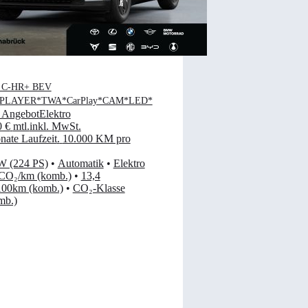
a C-HR+ BEV
PLAYER*TWA*CarPlay*CAM*LED*
 Angebot
Elektro
0 €
mtl.
inkl. MwSt.
ate Laufzeit
.
10.000 KM pro
W (224 PS)
•
Automatik
•
Elektro
 CO₂/km (komb.)
•
13,4
00km (komb.)
•
CO₂-Klasse
mb.)