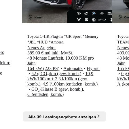
Toyota C-HR Plug-In *GR Sport *Memory
Toyot
*JBL *HUD *Ambien
TEAM
Neues Angebot
Neues
ro
389,00 €
mtl.
inkl. MwSt.
409,0
48 Monate Laufzeit
.
10.000 KM pro
48 Mon
lektro
Jahr
.
Jahr
.
164 kW (223 PS)
•
Automatik
•
Hybrid
165 k
e
•
52 g CO₂/km (gew. komb.)
•
10,9
•
0 g
kWh/100km + 2,3 l/100km (gew.
kWh/1
komb.), 4,9 l/100km (entladen, komb.)
A (ko
•
CO₂-Klasse B (gew. komb.),
C (entladen, komb.)
Alle 39 Leasingangebote anzeigen