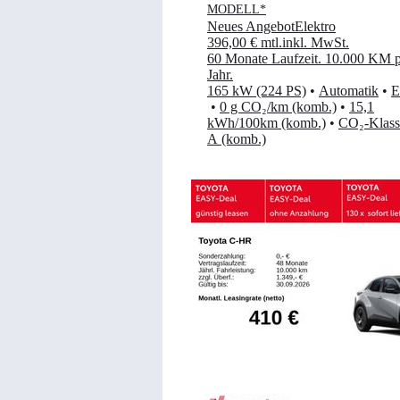
MODELL*
Neues Angebot
Elektro
396,00 €
mtl.
inkl. MwSt.
60 Monate Laufzeit
.
10.000 KM p
Jahr
.
165 kW (224 PS)
•
Automatik
•
E
•
0 g CO₂/km (komb.)
•
15,1
kWh/100km (komb.)
•
CO₂-Klass
A (komb.)