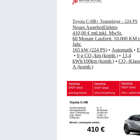
Toyota C-HR+ Teamplayer - 224 PS
Neues Angebot
Elektro
410,00 €
mtl.
inkl. MwSt.
60 Monate Laufzeit
.
10.000 KM p
Jahr
.
165 kW (224 PS)
•
Automatik
•
E
•
0 g CO₂/km (komb.)
•
13,4
kWh/100km (komb.)
•
CO₂-Klass
A (komb.)