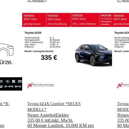
ed *R-
Toyota bZ4X Comfort *NEUES
Toyot
MODELL*
MODE
Neues Angebot
Elektro
Neues
335,00 €
mtl.
inkl. MwSt.
335,0
ro
60 Monate Laufzeit
.
10.000 KM pro
60 Mon