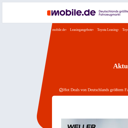
mobile.de
Leasingangebote
Toyota Leasing
Toy
Aktu
Hot Deals von Deutschlands größtem F