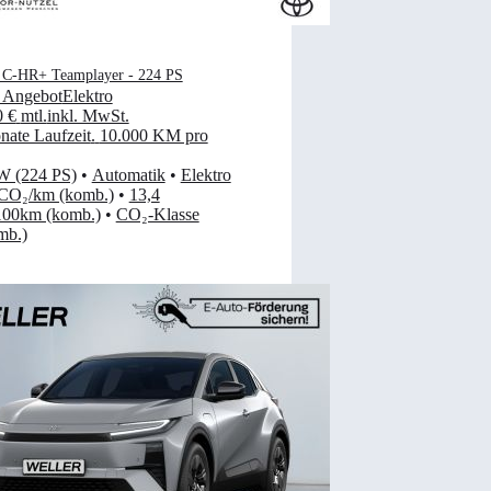
 C-HR+ Teamplayer - 224 PS
 Angebot
Elektro
0 €
mtl.
inkl. MwSt.
ate Laufzeit
.
10.000 KM pro
W (224 PS)
•
Automatik
•
Elektro
 CO₂/km (komb.)
•
13,4
00km (komb.)
•
CO₂-Klasse
mb.)