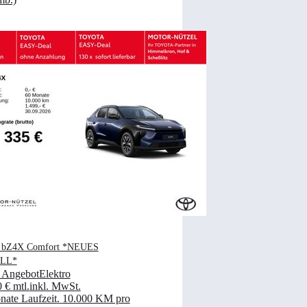
a bZ4X Comfort *NEUES
LL*
 Angebot
Elektro
0 €
mtl.
inkl. MwSt.
ate Laufzeit
.
10.000 KM pro