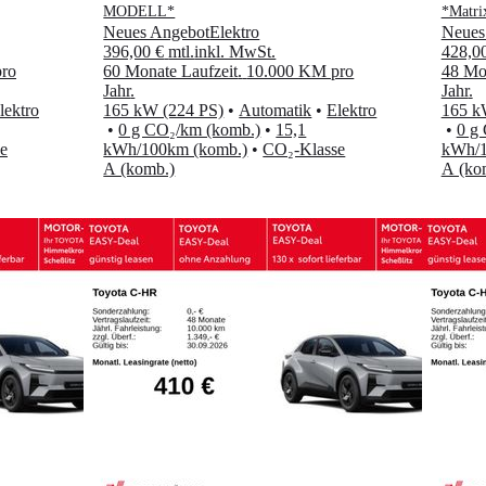
MODELL*
*Matri
Neues Angebot
Elektro
Neues
396,00 €
mtl.
inkl. MwSt.
428,0
ro
60 Monate Laufzeit
.
10.000 KM pro
48 Mon
Jahr
.
Jahr
.
lektro
165 kW (224 PS)
•
Automatik
•
Elektro
165 k
•
0 g CO₂/km (komb.)
•
15,1
•
0 g
e
kWh/100km (komb.)
•
CO₂-Klasse
kWh/1
A (komb.)
A (ko