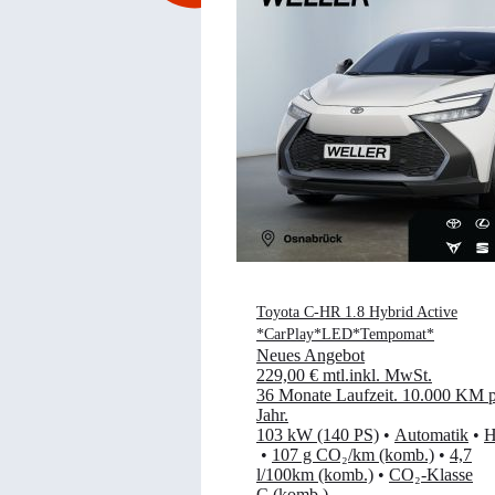
Toyota C-HR 1.8 Hybrid Active
*CarPlay*LED*Tempomat*
Neues Angebot
229,00 €
mtl.
inkl. MwSt.
36 Monate Laufzeit
.
10.000 KM p
Jahr
.
103 kW (140 PS)
•
Automatik
•
H
•
107 g CO₂/km (komb.)
•
4,7
l/100km (komb.)
•
CO₂-Klasse
C (komb.)