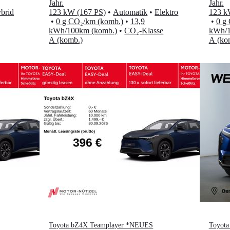
Jahr
.
Jahr
.
brid
123 kW (167 PS)
•
Automatik
•
Elektro
123 k
•
0 g CO₂/km (komb.)
•
13,9
•
0 g
kWh/100km (komb.)
•
CO₂-Klasse
kWh/1
A (komb.)
A (ko
Toyota bZ4X Teamplayer *NEUES
Toyot