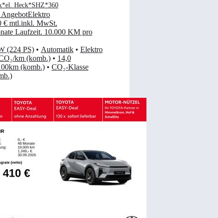
x*el. Heck*SHZ*360
 Angebot
Elektro
0 €
mtl.
inkl. MwSt.
ate Laufzeit
.
10.000 KM pro
W (224 PS)
•
Automatik
•
Elektro
 CO₂/km (komb.)
•
14,0
00km (komb.)
•
CO₂-Klasse
mb.)