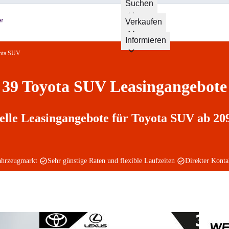
Suchen
Verkaufen
Informieren
ota SUV
39 Toyota SUV Leasingangebote
elle Leasingangebote für Toyota SUV ab 209
ahrzeugmarkt
Sehr günstige Raten und flexible Laufzeiten
Direkter Kont