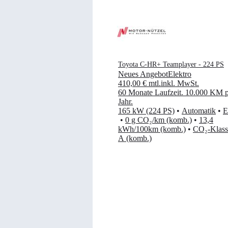
Toyota C-HR+ Teamplayer - 224 PS
Neues Angebot
Elektro
410,00 €
mtl.
inkl. MwSt.
60 Monate Laufzeit
.
10.000 KM p
Jahr
.
165 kW (224 PS)
•
Automatik
•
E
•
0 g CO₂/km (komb.)
•
13,4
kWh/100km (komb.)
•
CO₂-Klass
A (komb.)