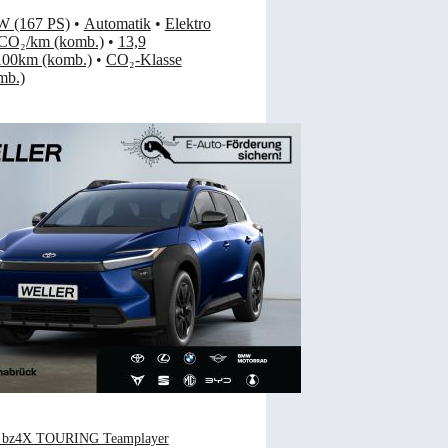
W (167 PS)
•
Automatik
•
Elektro
 CO₂/km (komb.)
•
13,9
00km (komb.)
•
CO₂-Klasse
mb.)
a bz4X TOURING Teamplayer