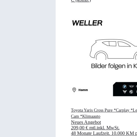
Toyota Yaris Cross Pure *Carplay *L
Cam *Klimaauto
Neues Angebot
209,00 €
mtl.
inkl. MwSt.
48 Monate Laufzeit
.
10.000 KM p