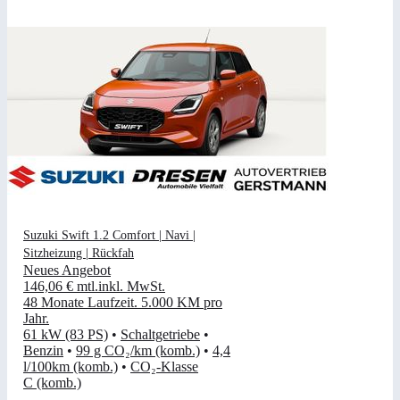
Suzuki Swift 1.2 Comfort | Navi |
Sitzheizung | Rückfah
Neues Angebot
146,06 €
mtl.
inkl. MwSt.
48 Monate Laufzeit
.
5.000 KM pro
Jahr
.
61 kW (83 PS)
•
Schaltgetriebe
•
Benzin
•
99 g CO₂/km (komb.)
•
4,4
l/100km (komb.)
•
CO₂-Klasse
C (komb.)