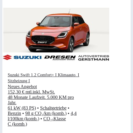
Suzuki Swift 1.2 Comfort+ I Klimaauto. I
Sitzheizung I
Neues Angebot
152,30 €
mtl.
inkl. MwSt.
48 Monate Laufzeit
.
5.000 KM pro
Jahr
.
61 kW (83 PS)
•
Schaltgetriebe
•
Benzin
•
98 g CO₂/km (komb.)
•
4,4
l/100km (komb.)
•
CO₂-Klasse
C (komb.)