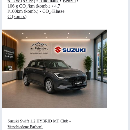
61 kW (83 PS)
•
Automatik
•
Benzin
•
106 g CO₂/km (komb.)
•
4,7
l/100km (komb.)
•
CO₂-Klasse
C (komb.)
Suzuki Swift 1.2 HYBRID MT Club -
Verschiedene Farben!