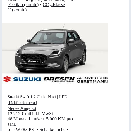
l/100km (komb.)
•
CO₂-Klasse
C (komb.)
Suzuki Swift 1.2 Club | Navi | LED |
Rückfahrkamera |
Neues Angebot
125,12 €
mtl.
inkl. MwSt.
48 Monate Laufzeit
.
5.000 KM pro
Jahr
.
61 kW (83 PS)
•
Schaltgetriebe
•