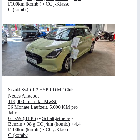
l/100km (komb.)
•
CO₂-Klasse
C (komb.)
Suzuki Swift 1.2 HYBRID MT Club
Neues Angebot
119,00 €
mtl.
inkl. MwSt.
36 Monate Laufzeit
.
5.000 KM pro
Jahr
.
61 kW (83 PS)
•
Schaltgetriebe
•
Benzin
•
98 g CO₂/km (komb.)
•
4,4
l/100km (komb.)
•
CO₂-Klasse
C (komb.)