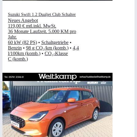
Suzuki Swift 1.2 Dualjet Club Schalter
Neues Angebot
119,00 €
mtl.
inkl. MwSt.
36 Monate Laufzeit
.
5.000 KM pro
Jahr
.
60 kW (82 PS)
•
Schaltgetriebe
•
Benzin
•
98 g CO₂/km (komb.)
•
4,4
l/100km (komb.)
•
CO₂-Klasse
C (komb.)