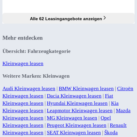
Alle 62 Leasingangebote anzeigen
Mehr entdecken
Übersicht: Fahrzeugkategorie
Kleinwagen leasen
Weitere Marken: Kleinwagen
Audi Kleinwagen leasen
|
BMW Kleinwagen leasen
|
Citroën
Kleinwagen leasen
|
Dacia Kleinwagen leasen
|
Fiat
Kleinwagen leasen
|
Hyundai Kleinwagen leasen
|
Kia
Kleinwagen leasen
|
Leapmotor Kleinwagen leasen
|
Mazda
Kleinwagen leasen
|
MG Kleinwagen leasen
|
Opel
Kleinwagen leasen
|
Peugeot Kleinwagen leasen
|
Renault
Kleinwagen leasen
|
SEAT Kleinwagen leasen
|
Škoda