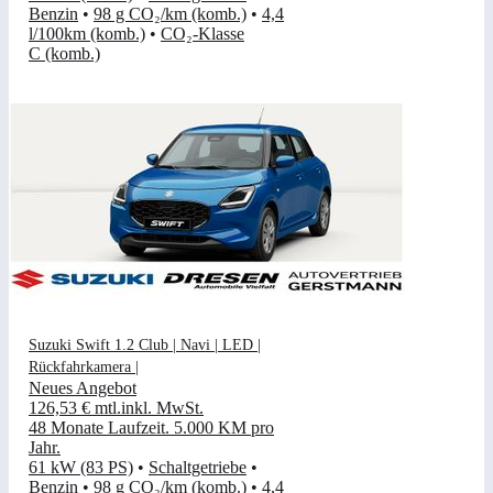
Benzin
•
98 g CO₂/km (komb.)
•
4,4
l/100km (komb.)
•
CO₂-Klasse
C (komb.)
Suzuki Swift 1.2 Club | Navi | LED |
Rückfahrkamera |
Neues Angebot
126,53 €
mtl.
inkl. MwSt.
48 Monate Laufzeit
.
5.000 KM pro
Jahr
.
61 kW (83 PS)
•
Schaltgetriebe
•
Benzin
•
98 g CO₂/km (komb.)
•
4,4