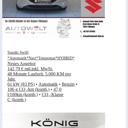
Suzuki Swift
*Automatik*Navi*Tempomat*HYBRID*
Neues Angebot
142,79 €
mtl.
inkl. MwSt.
48 Monate Laufzeit
.
5.000 KM pro
Jahr
.
61 kW (83 PS)
•
Automatik
•
Benzin
•
106 g CO₂/km (komb.)
•
47,0
l/100km (komb.)
•
CO₂-Klasse
C (komb.)