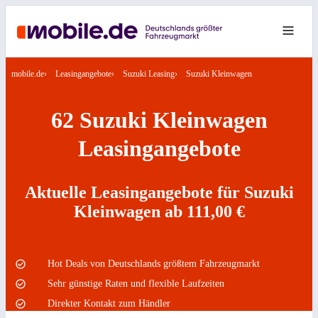
mobile.de
Leasingangebote
Suzuki Leasing
Suzuki Kleinwagen
62 Suzuki Kleinwagen
Leasingangebote
Aktuelle Leasingangebote für Suzuki
Kleinwagen ab 111,00 €
Hot Deals von Deutschlands größtem Fahrzeugmarkt
Sehr günstige Raten und flexible Laufzeiten
Direkter Kontakt zum Händler