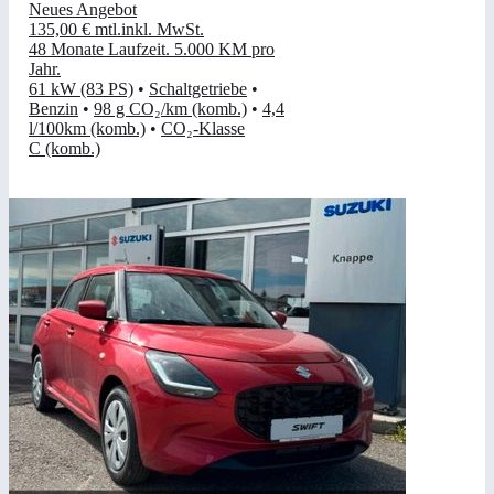
Neues Angebot
135,00 €
mtl.
inkl. MwSt.
48 Monate Laufzeit
.
5.000 KM pro
Jahr
.
61 kW (83 PS)
•
Schaltgetriebe
•
Benzin
•
98 g CO₂/km (komb.)
•
4,4
l/100km (komb.)
•
CO₂-Klasse
C (komb.)