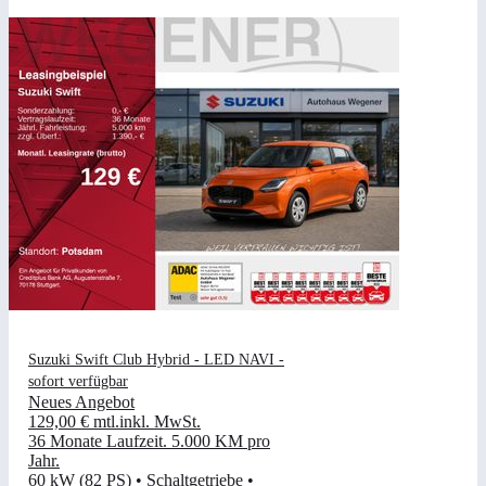
Suzuki Swift Club Hybrid - LED NAVI -
sofort verfügbar
Neues Angebot
129,00 €
mtl.
inkl. MwSt.
36 Monate Laufzeit
.
5.000 KM pro
Jahr
.
60 kW (82 PS)
•
Schaltgetriebe
•