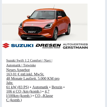
Suzuki Swift 1.2 Comfort | Navi |
Automatik | Totwinke
Neues Angebot
163,01 €
mtl.
inkl. MwSt.
48 Monate Laufzeit
.
5.000 KM pro
Jahr
.
61 kW (83 PS)
•
Automatik
•
Benzin
•
106 g CO₂/km (komb.)
•
4,7
l/100km (komb.)
•
CO₂-Klasse
C (komb.)