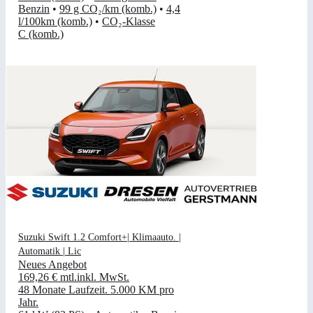
Benzin
•
99 g CO₂/km (komb.)
•
4,4
l/100km (komb.)
•
CO₂-Klasse
C (komb.)
Suzuki Swift 1.2 Comfort+| Klimaauto. |
Automatik | Lic
Neues Angebot
169,26 €
mtl.
inkl. MwSt.
48 Monate Laufzeit
.
5.000 KM pro
Jahr
.