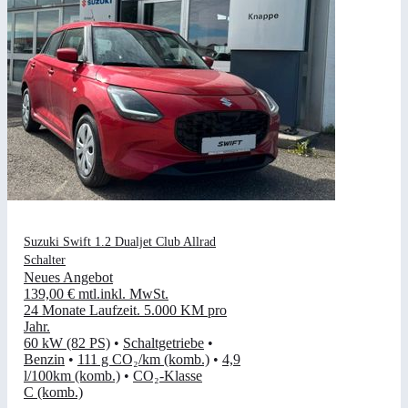
Suzuki Swift 1.2 Dualjet Club Allrad
Schalter
Neues Angebot
139,00 €
mtl.
inkl. MwSt.
24 Monate Laufzeit
.
5.000 KM pro
Jahr
.
60 kW (82 PS)
•
Schaltgetriebe
•
Benzin
•
111 g CO₂/km (komb.)
•
4,9
l/100km (komb.)
•
CO₂-Klasse
C (komb.)