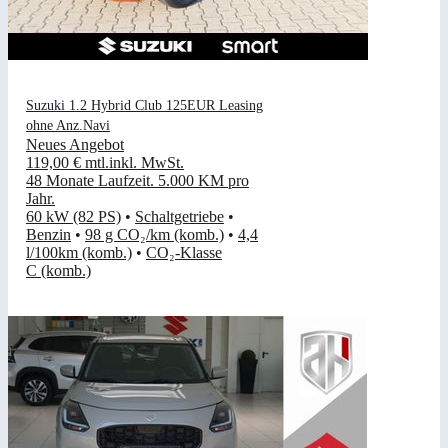
Suzuki 1.2 Hybrid Club 125EUR Leasing
ohne Anz.Navi
Neues Angebot
119,00 €
mtl.
inkl. MwSt.
48 Monate Laufzeit
.
5.000 KM pro
Jahr
.
60 kW (82 PS)
•
Schaltgetriebe
•
Benzin
•
98 g CO₂/km (komb.)
•
4,4
l/100km (komb.)
•
CO₂-Klasse
C (komb.)