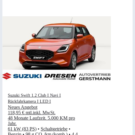
Suzuki Swift 1.2 Club I Navi I
Rückfahrkamera I LED I
Neues Angebot
118,95 €
mtl.
inkl. MwSt.
48 Monate Laufzeit
.
5.000 KM pro
Jahr
.
61 kW (83 PS)
•
Schaltgetriebe
•
Benzin
•
98 g CO₂/km (komb.)
•
4,4