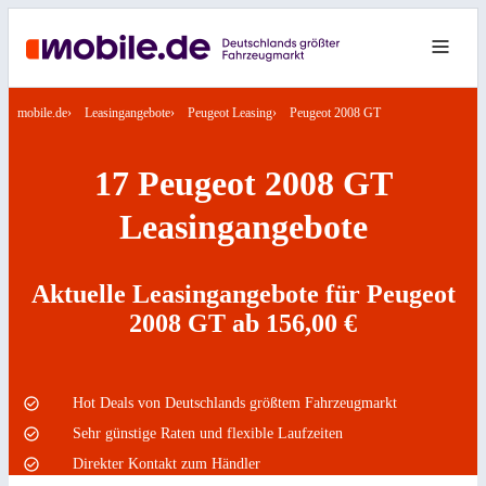
mobile.de
Leasingangebote
Peugeot Leasing
Peugeot 2008 GT
17 Peugeot 2008 GT
Leasingangebote
Aktuelle Leasingangebote für Peugeot
2008 GT ab 156,00 €
Hot Deals von Deutschlands größtem Fahrzeugmarkt
Sehr günstige Raten und flexible Laufzeiten
Direkter Kontakt zum Händler