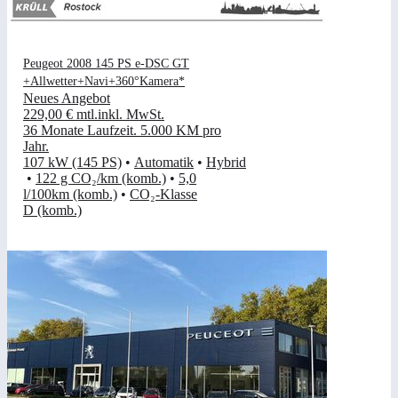
Peugeot 2008 145 PS e-DSC GT
+Allwetter+Navi+360°Kamera*
Neues Angebot
229,00 €
mtl.
inkl. MwSt.
36 Monate Laufzeit
.
5.000 KM pro
Jahr
.
107 kW (145 PS)
•
Automatik
•
Hybrid
•
122 g CO₂/km (komb.)
•
5,0
l/100km (komb.)
•
CO₂-Klasse
D (komb.)