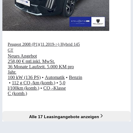
Peugeot 2008 (P1)(11.2019->) Hybrid 145
GT
Neues Angebot
258,00 €
mtl.
inkl. MwSt.
36 Monate Laufzeit
.
5.000 KM pro
Jahr
.
100 kW (136 PS)
•
Automatik
•
Benzin
•
112 g CO₂/km (komb.)
•
5,0
l/100km (komb.)
•
CO₂-Klasse
C (komb.)
Alle 17 Leasingangebote anzeigen