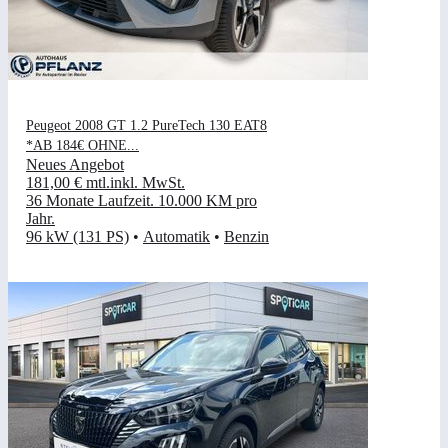
Peugeot 2008 GT 1.2 PureTech 130 EAT8
*AB 184€ OHNE...
Neues Angebot
181,00 €
mtl.
inkl. MwSt.
36 Monate Laufzeit
.
10.000 KM pro
Jahr
.
96 kW (131 PS)
•
Automatik
•
Benzin