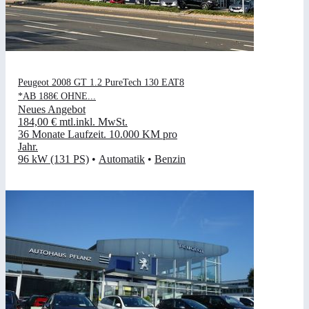
Peugeot 2008 GT 1.2 PureTech 130 EAT8
*AB 188€ OHNE...
Neues Angebot
184,00 €
mtl.
inkl. MwSt.
36 Monate Laufzeit
.
10.000 KM pro
Jahr
.
96 kW (131 PS)
•
Automatik
•
Benzin