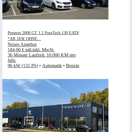
Peugeot 2008 GT 1.2 PureTech 130 EAT8
*AB 183€ OHNE...
Neues Angebot
184,00 €
mtl.
inkl. MwSt.
36 Monate Laufzeit
.
10.000 KM pro
Jahr
.
96 kW (131 PS)
•
Automatik
•
Benzin