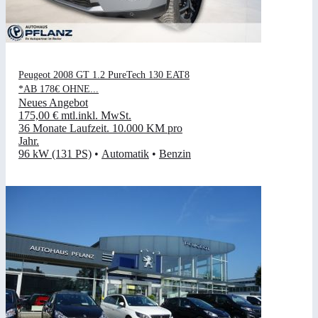
Peugeot 2008 GT 1.2 PureTech 130 EAT8
*AB 178€ OHNE...
Neues Angebot
175,00 €
mtl.
inkl. MwSt.
36 Monate Laufzeit
.
10.000 KM pro
Jahr
.
96 kW (131 PS)
•
Automatik
•
Benzin