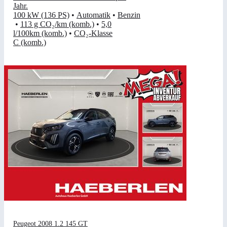
Jahr
.
100 kW (136 PS)
•
Automatik
•
Benzin
•
113 g CO₂/km (komb.)
•
5,0
l/100km (komb.)
•
CO₂-Klasse
C (komb.)
Peugeot 2008 1.2 145 GT