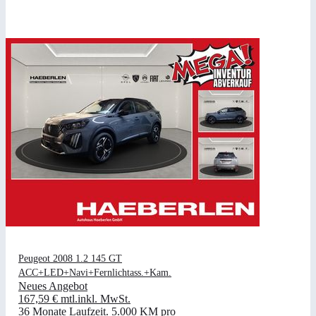
Peugeot 2008 1.2 145 GT
ACC+LED+Navi+Fernlichtass.+Kam.
Neues Angebot
167,59 €
mtl.
inkl. MwSt.
36 Monate Laufzeit
.
5.000 KM pro