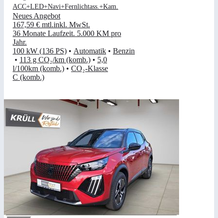
ACC+LED+Navi+Fernlichtass.+Kam.
Neues Angebot
167,59 €
mtl.
inkl. MwSt.
36 Monate Laufzeit
.
5.000 KM pro
Jahr
.
100 kW (136 PS)
•
Automatik
•
Benzin
•
113 g CO₂/km (komb.)
•
5,0
l/100km (komb.)
•
CO₂-Klasse
C (komb.)