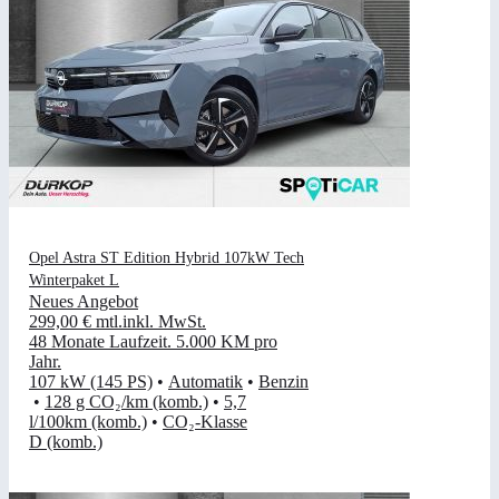
Opel Astra ST Edition Hybrid 107kW Tech
Winterpaket L
Neues Angebot
299,00 €
mtl.
inkl. MwSt.
48 Monate Laufzeit
.
5.000 KM pro
Jahr
.
107 kW (145 PS)
•
Automatik
•
Benzin
•
128 g CO₂/km (komb.)
•
5,7
l/100km (komb.)
•
CO₂-Klasse
D (komb.)