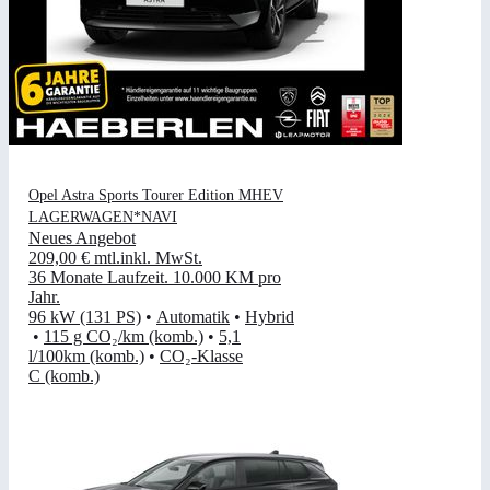
Opel Astra Sports Tourer Edition MHEV
LAGERWAGEN*NAVI
Neues Angebot
209,00 €
mtl.
inkl. MwSt.
36 Monate Laufzeit
.
10.000 KM pro
Jahr
.
96 kW (131 PS)
•
Automatik
•
Hybrid
•
115 g CO₂/km (komb.)
•
5,1
l/100km (komb.)
•
CO₂-Klasse
C (komb.)