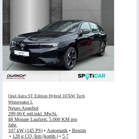
Opel Astra ST Edition Hybrid 107kW Tech
Winterpaket L
Neues Angebot
299,00 €
mtl.
inkl. MwSt.
48 Monate Laufzeit
.
5.000 KM pro
Jahr
.
107 kW (145 PS)
•
Automatik
•
Benzin
•
128 g CO₂/km (komb.)
•
5,7