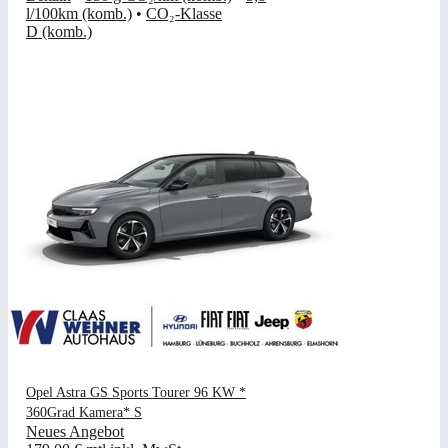
l/100km (komb.)
•
CO₂-Klasse
D (komb.)
Opel Astra GS Sports Tourer 96 KW *
360Grad Kamera* S
Neues Angebot