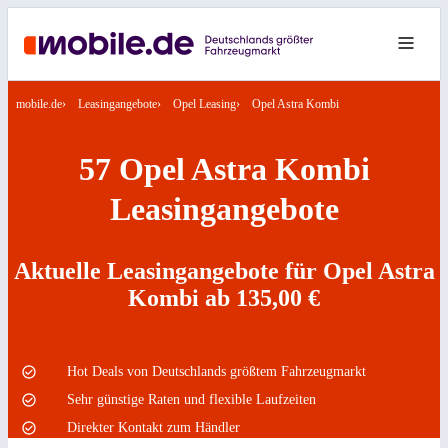
mobile.de
Leasingangebote
Opel Leasing
Opel Astra Kombi
57 Opel Astra Kombi
Leasingangebote
Aktuelle Leasingangebote für Opel Astra
Kombi ab 135,00 €
Hot Deals von Deutschlands größtem Fahrzeugmarkt
Sehr günstige Raten und flexible Laufzeiten
Direkter Kontakt zum Händler