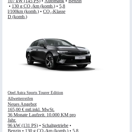
107 kW (145 PS)
•
Automatik
•
Benzin
•
130 g CO₂/km (komb.)
•
5,8
l/100km (komb.)
•
CO₂-Klasse
D (komb.)
Opel Astra Sports Tourer Edition
Allwetterreifen
Neues Angebot
165,00 €
mtl.
inkl. MwSt.
36 Monate Laufzeit
.
10.000 KM pro
Jahr
.
96 kW (131 PS)
•
Schaltgetriebe
•
Benzin
•
130 g CO₂/km (komb.)
•
5,8