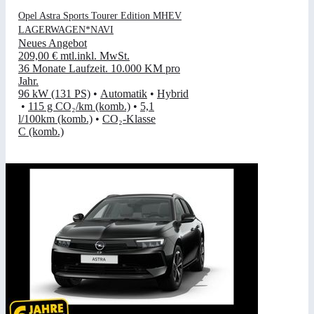
Opel Astra Sports Tourer Edition MHEV
LAGERWAGEN*NAVI
Neues Angebot
209,00 €
mtl.
inkl. MwSt.
36 Monate Laufzeit
.
10.000 KM pro
Jahr
.
96 kW (131 PS)
•
Automatik
•
Hybrid
•
115 g CO₂/km (komb.)
•
5,1
l/100km (komb.)
•
CO₂-Klasse
C (komb.)