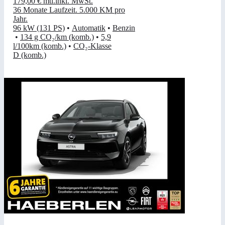
179,00 €
mtl.
inkl. MwSt.
36 Monate Laufzeit
.
5.000 KM pro
Jahr
.
96 kW (131 PS)
•
Automatik
•
Benzin
•
134 g CO₂/km (komb.)
•
5,9
l/100km (komb.)
•
CO₂-Klasse
D (komb.)