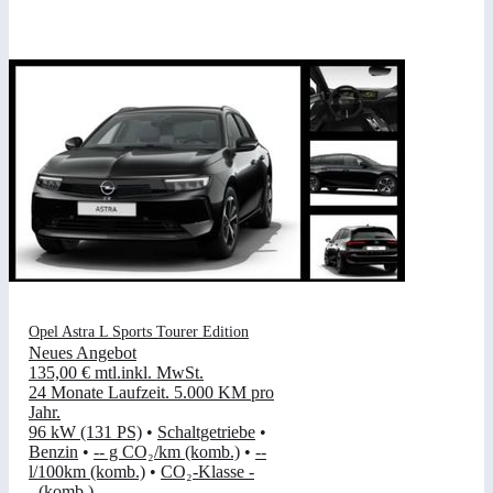
Opel Astra L Sports Tourer Edition
Neues Angebot
135,00 €
mtl.
inkl. MwSt.
24 Monate Laufzeit
.
5.000 KM pro
Jahr
.
96 kW (131 PS)
•
Schaltgetriebe
•
Benzin
•
-- g CO₂/km (komb.)
•
--
l/100km (komb.)
•
CO₂-Klasse -
- (komb.)