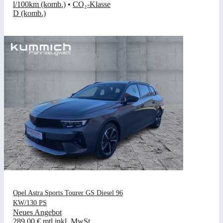
l/100km (komb.)
•
CO₂-Klasse
D (komb.)
Opel Astra Sports Tourer GS Diesel 96
KW/130 PS
Neues Angebot
289,00 €
mtl.
inkl. MwSt.