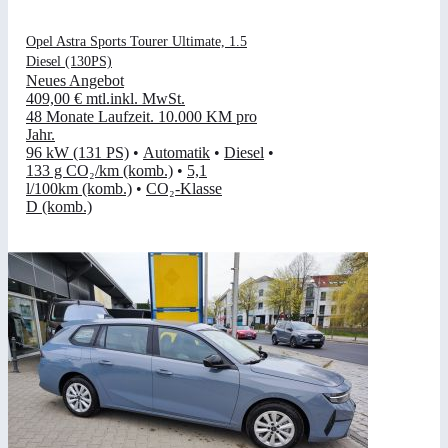
Opel Astra Sports Tourer Ultimate, 1.5
Diesel (130PS)
Neues Angebot
409,00 €
mtl.
inkl. MwSt.
48 Monate Laufzeit
.
10.000 KM pro
Jahr
.
96 kW (131 PS)
•
Automatik
•
Diesel
•
133 g CO₂/km (komb.)
•
5,1
l/100km (komb.)
•
CO₂-Klasse
D (komb.)