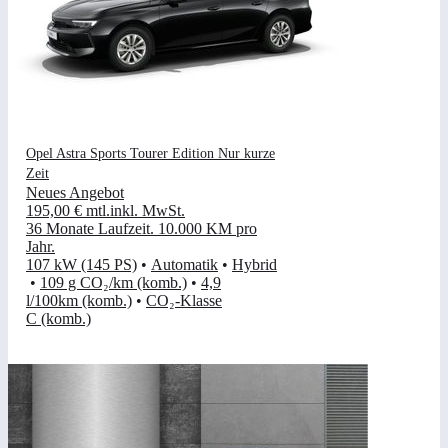
Opel Astra Sports Tourer Edition Nur kurze
Zeit
Neues Angebot
195,00 €
mtl.
inkl. MwSt.
36 Monate Laufzeit
.
10.000 KM pro
Jahr
.
107 kW (145 PS)
•
Automatik
•
Hybrid
•
109 g CO₂/km (komb.)
•
4,9
l/100km (komb.)
•
CO₂-Klasse
C (komb.)