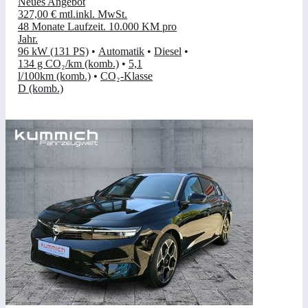
Neues Angebot
327,00 €
mtl.
inkl. MwSt.
48 Monate Laufzeit
.
10.000 KM pro
Jahr
.
96 kW (131 PS)
•
Automatik
•
Diesel
•
134 g CO₂/km (komb.)
•
5,1
l/100km (komb.)
•
CO₂-Klasse
D (komb.)