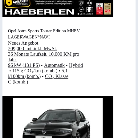
Opel Astra Sports Tourer Edition MHEV
LAGERWAGEN*NAVI
Neues Angebot
209,00 €
mtl.
inkl. MwSt.
36 Monate Laufzeit
.
10.000 KM pro
Jahr
.
96 kW (131 PS)
•
Automatik
•
Hybrid
•
115 g CO₂/km (komb.)
•
5,1
l/100km (komb.)
•
CO₂-Klasse
C (komb.)