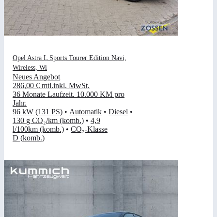
Opel Astra L Sports Tourer Edition Navi,
Wireless, Wi
Neues Angebot
286,00 €
mtl.
inkl. MwSt.
36 Monate Laufzeit
.
10.000 KM pro
Jahr
.
96 kW (131 PS)
•
Automatik
•
Diesel
•
130 g CO₂/km (komb.)
•
4,9
l/100km (komb.)
•
CO₂-Klasse
D (komb.)