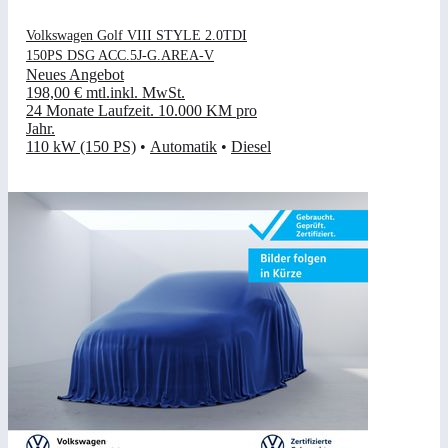
Volkswagen Golf VIII STYLE 2.0TDI
150PS DSG ACC.5J-G.AREA-V
Neues Angebot
198,00 €
mtl.
inkl. MwSt.
24 Monate Laufzeit
.
10.000 KM pro
Jahr
.
110 kW (150 PS)
•
Automatik
•
Diesel