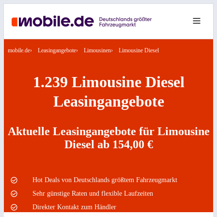
mobile.de
Leasingangebote
Limousinen
Limousine Diesel
1.239 Limousine Diesel
Leasingangebote
Aktuelle Leasingangebote für Limousine
Diesel ab 154,00 €
Hot Deals von Deutschlands größtem Fahrzeugmarkt
Sehr günstige Raten und flexible Laufzeiten
Direkter Kontakt zum Händler