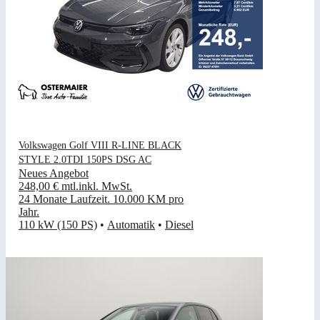
Volkswagen Golf VIII R-LINE BLACK
STYLE 2.0TDI 150PS DSG AC
Neues Angebot
248,00 €
mtl.
inkl. MwSt.
24 Monate Laufzeit
.
10.000 KM pro
Jahr
.
110 kW (150 PS)
•
Automatik
•
Diesel