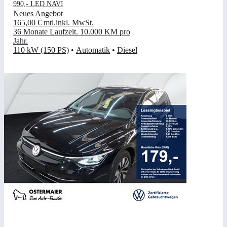
990,- LED NAVI
Neues Angebot
165,00 €
mtl.
inkl. MwSt.
36 Monate Laufzeit
.
10.000 KM pro
Jahr
.
110 kW (150 PS)
•
Automatik
•
Diesel