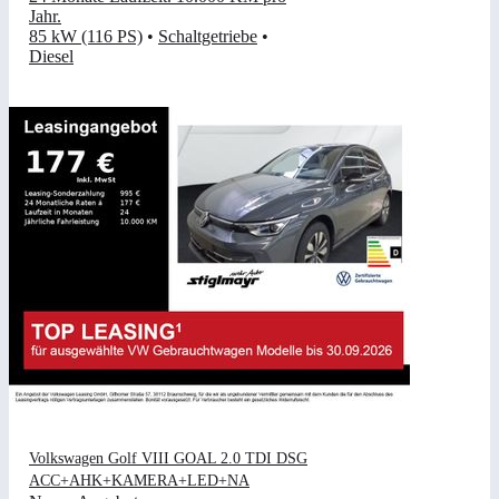
Jahr
.
85 kW (116 PS)
•
Schaltgetriebe
•
Diesel
Volkswagen Golf VIII GOAL 2.0 TDI DSG
ACC+AHK+KAMERA+LED+NA