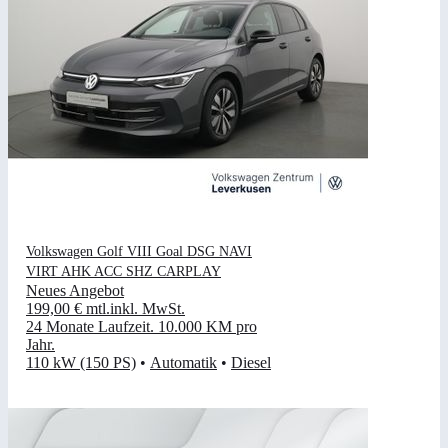
Volkswagen Golf VIII Goal DSG NAVI
VIRT AHK ACC SHZ CARPLAY
Neues Angebot
199,00 €
mtl.
inkl. MwSt.
24 Monate Laufzeit
.
10.000 KM pro
Jahr
.
110 kW (150 PS)
•
Automatik
•
Diesel