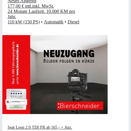
Neues Angebot
177,00 €
mtl.
inkl. MwSt.
24 Monate Laufzeit
.
10.000 KM pro
Jahr
.
110 kW (150 PS)
•
Automatik
•
Diesel
Seat Leon 2.0 TDI FR ab 165,- + Anz.