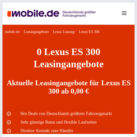
mobile.de
Leasingangebote
Lexus Leasing
Lexus ES 300
0 Lexus ES 300
Leasingangebote
Aktuelle Leasingangebote für Lexus ES
300 ab 0,00 €
Hot Deals von Deutschlands größtem Fahrzeugmarkt
Sehr günstige Raten und flexible Laufzeiten
Direkter Kontakt zum Händler